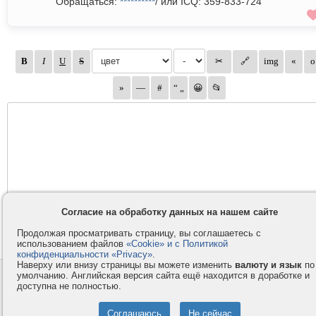
Обращаться:
**********
/ или ICQ: 359-833-724
Согласие на обработку данных на нашем сайте
Продолжая просматривать страницу, вы соглашаетесь с
использованием файлов
«Cookie» и с Политикой
конфиденциальности «Privacy»
.
Наверху или внизу страницы вы можете изменить
валюту и язык
по
умолчанию. Английская версия сайта ещё находится в доработке и
Контакты
Privacy и Cookie
доступна не полностью.
Компания
Правила и условия
Услуги
Помощь