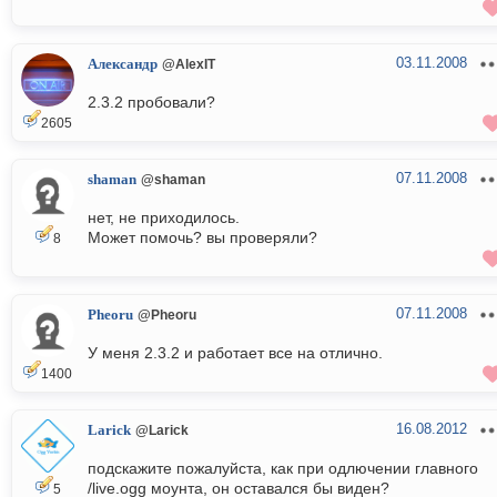
03.11.2008
Александр
@AlexIT
2.3.2 пробовали?
2605
07.11.2008
shaman
@shaman
нет, не приходилось.
Может помочь? вы проверяли?
8
07.11.2008
Pheoru
@Pheoru
У меня 2.3.2 и работает все на отлично.
1400
16.08.2012
Larick
@Larick
подскажите пожалуйста, как при одлючении главного
/live.ogg моунта, он оставался бы виден?
5