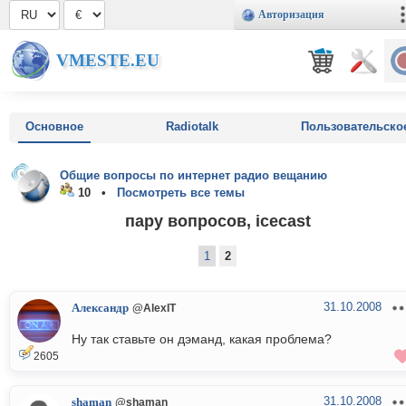
Авторизация
VMESTE.EU
Основное
Radiotalk
Пользовательско
Общие вопросы по интернет радио вещанию
10 •
Посмотреть все темы
пару вопросов, icecast
1
2
31.10.2008
Александр
@AlexIT
Ну так ставьте он дэманд, какая проблема?
2605
31.10.2008
shaman
@shaman