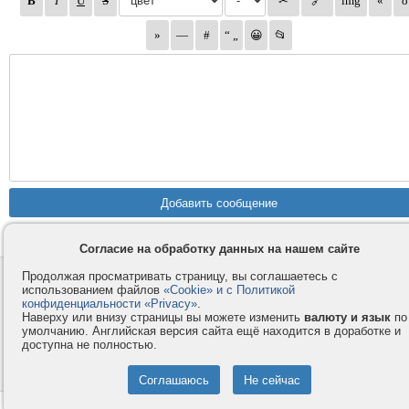
Согласие на обработку данных на нашем сайте
Продолжая просматривать страницу, вы соглашаетесь с
Контакты
Privacy и Cookie
использованием файлов
«Cookie» и с Политикой
Компания
Правила и условия
конфиденциальности «Privacy»
.
Наверху или внизу страницы вы можете изменить
валюту и язык
по
Услуги
Помощь
умолчанию. Английская версия сайта ещё находится в доработке и
Как оплатить
Форумы
доступна не полностью.
© 2008-2026
VMESTE.EU
- Все права защищены.