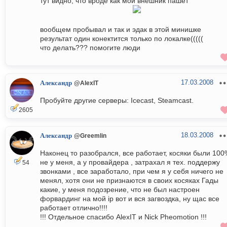
тут видно, что вроде как мой внешник пашет
вообщем пробывал и так и эдак в этой минишке
результат один конектится только по локалке(((((
что делать??? помогите люди
17.03.2008
Александр
@AlexIT
Пробуйте другие серверы: Icecast, Steamcast.
2605
18.03.2008
Александр
@Greemlin
Наконец то разобрался, все работает, косяки были 100
не у меня, а у провайдера , затрахал я тех. поддержу
54
звонками , все заработало, при чем я у себя ничего не
менял, хотя они не признаются в своих косяках Гады
какие, у меня подозрение, что не был настроен
форвардинг на мой ip вот и вся загвоздка, ну щас все
работает отлично!!!!
!!! Отдельное спасибо AlexIT и Nick Pheomotion !!!