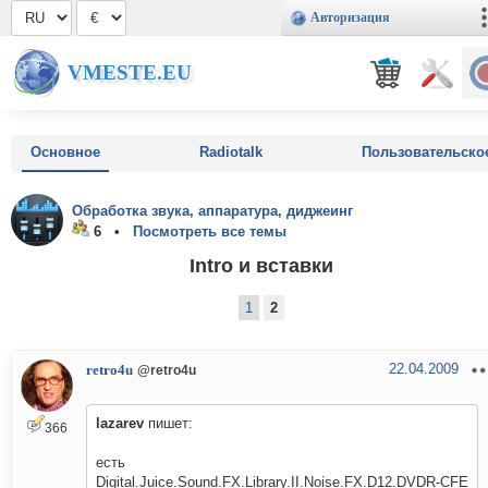
Авторизация
VMESTE.EU
Основное
Radiotalk
Пользовательско
Обработка звука, аппаратура, диджеинг
6 •
Посмотреть все темы
Intro и вставки
1
2
22.04.2009
retro4u
@retro4u
lazarev
пишет:
366
есть
Digital.Juice.Sound.FX.Library.II.Noise.FX.D12.DVDR-CFE