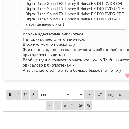
Digital.Juice.Sound.FX.Library.II.Noise.FX.D11.DVDR-CFE
Digital.Juice.Sound.FX.Library.II.Noise.FX.D10.DVDR-CFE
Digital.Juice.Sound.FX.Library.II.Noise.FX.D09.DVDR-CFE
Digital.Juice.Sound.FX.Library.II.Noise.FX.D08.DVDR-CFE
а вот где начало - хз:)
Вполне адекватные библиотеки.
На ториках много чего валяется.
В ослике можно поискать.-)
Жаль что хард не позволяет вместить всё это добро чт
приходилось видеть.-)
Вообще нужно конкретно знать что нужно.То бишь чита
описалово к библиотекам.-)
А то скачаете 50 Гб а то и больше бывает -а не то-)