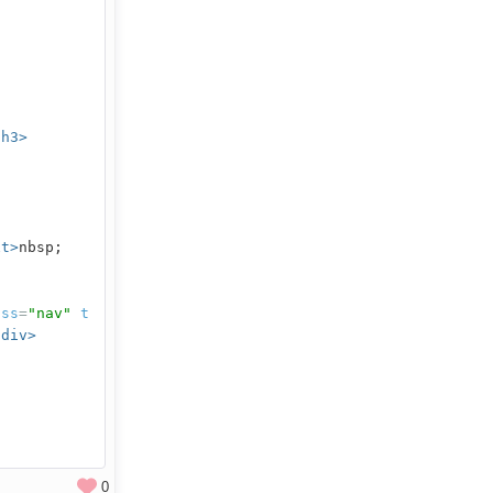
/h3>
xt>
nbsp;
ass
=
"nav"
t
/div>
0