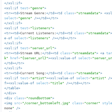
</xsl:if>
<xsl:if
test
=
"genre"
>
<tr><td>
Stream Genre:
</td><td
class
=
"streamdata"
>
<xs
select
=
"genre"
/></td></tr>
</xsl:if>
<xsl:if
test
=
"listeners"
>
<tr><td>
Current Listeners:
</td><td
class
=
"streamdata"
e-of
select
=
"listeners"
/></td></tr>
</xsl:if>
<xsl:if
test
=
"server_url"
>
<tr><td>
Stream URL:
</td><td
class
=
"streamdata"
>
<a
ta
k"
href
=
"{server_url}"
><xsl:value-of
select
=
"server_u
</td></tr>
</xsl:if>
<tr><td>
Current Song:
</td><td
class
=
"streamdata"
>
<xsl:if
test
=
"artist"
><xsl:value-of
select
=
"artist"
/
f><xsl:value-of
select
=
"title"
/></td></tr>
</table>
</div>
<div
class
=
"roundbottom"
>
<img
src
=
"/corner_bottomleft.jpg"
class
=
"corner"
styl
none
"
/>