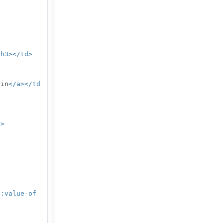
/h3></td>
gin
</a></td
d>
l:value-of