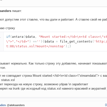
sanders
пишет:
вот допустим этот ставлю, что вы дали и работает. А ставлю свой не раб
раю строку
if
(
antara
(
$data
,
"Mount started:</td>\n<td class=\"s
\">"
,
"</td>"
)
==
''
){
$data
=
file_get_contents
(
'http:
t:88/status.xsl?mount=/nonstop'
);}
зывает нормально. Как только строку эту добавляю, начинает показыват
топ.
т не совпадает строка Mount started:</td>\n<td class=\"streamdata\"> с 
 status.xsl
нет перехода на новую строку, возможно убрав \n заработает
верял на trunk где исходный код status.xsl намного красивей и акуратней 
0
nders
@aleksanders