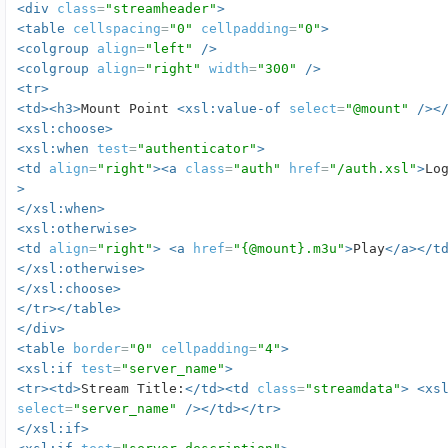
<div
class
=
"streamheader"
>
<table
cellspacing
=
"0"
cellpadding
=
"0"
>
<colgroup
align
=
"left"
/>
<colgroup
align
=
"right"
width
=
"300"
/>
<tr>
<td><h3>
Mount Point
<xsl:value-of
select
=
"@mount"
/><
<xsl:choose>
<xsl:when
test
=
"authenticator"
>
<td
align
=
"right"
><a
class
=
"auth"
href
=
"/auth.xsl"
>
Lo
>
</xsl:when>
<xsl:otherwise>
<td
align
=
"right"
>
<a
href
=
"{@mount}.m3u"
>
Play
</a></t
</xsl:otherwise>
</xsl:choose>
</tr></table>
</div>
<table
border
=
"0"
cellpadding
=
"4"
>
<xsl:if
test
=
"server_name"
>
<tr><td>
Stream Title:
</td><td
class
=
"streamdata"
>
<xs
select
=
"server_name"
/></td></tr>
</xsl:if>