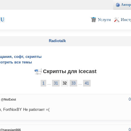
Автор
EU
Услуги
Инст
Radiotalk
щания, софт, скрипты
отреть все темы
Скрипты для Icecast
1
...
31
32
33
...
41
0
@NoExist
n, FortNoxBY Не работает =(
0
@tarasian666