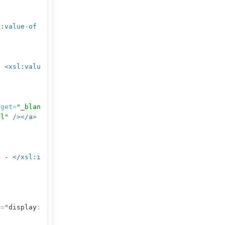
l:value-of
>
<xsl:valu
rget
=
"_blan
rl"
/></a>
>
-
</xsl:i
e
=
"
display
: