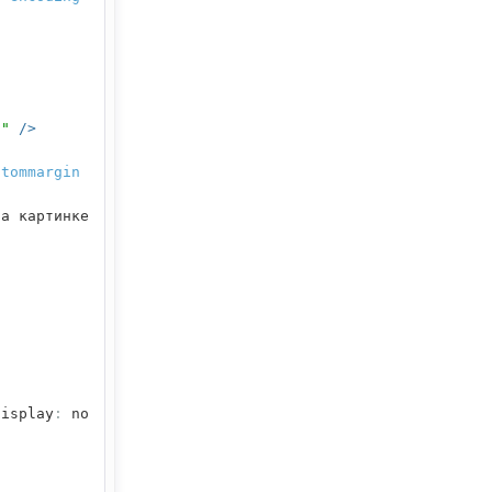
s"
/>
ttommargin
а картинке
display
:
no