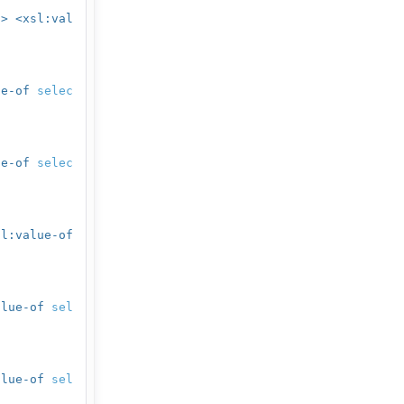
"
>
<xsl:val
ue-of
selec
ue-of
selec
sl:value-of
alue-of
sel
alue-of
sel