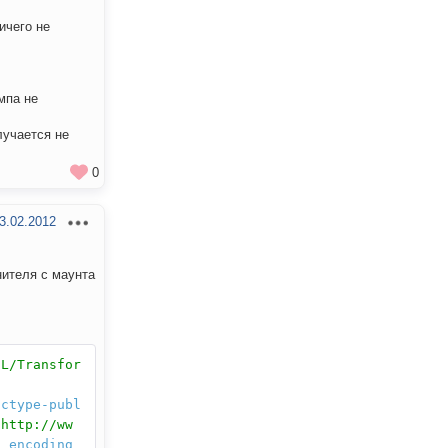
ничего не
мпа не
лучается не
0
3.02.2012
нителя с маунта
SL/Transfor
octype-publ
"http://ww
"
encoding