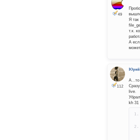
Пробо
вышл
49
Я так
file_g
т.к. 
работ
А есл
может
Юрий
А...то
Сразу
112
live.
Убрал
kh 31