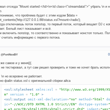
вал отсюда "Mount started:</td>\n<td class=\"streamdata\">" убрать \n и 
о.
 понимаю, что проблема будет с этим кодом $data =
et_contents('http://127.0.0.1:88/status.xsl?mount=/radio');
когда отключаешь поток nonstop, то первый поток, который вещает DJ с ко
ает. Белый лист показывает и всё.
и включить nonstop, то соответственно и показывает нонстоп только. По
 считать информацию с первого потока.
0
@FortNoxBY
 же самое и у меня(((.
 не тестировал, а тут сам решил проверить и тоже не хочет брать испол
 \n но всеровно не работает.
 но файл status.xsl с оригинальной сборки айса
<xsl:stylesheet
xmlns:xsl
=
"http://www.w3.org/1999/X
m"
version
=
"1.0"
>
<xsl:output
omit-xml-declaration
=
"no"
method
=
"html"
d
ic
=
"-//W3C//DTD XHTML 1.0 Strict//EN"
doctype-system
=
w.w3.org/TR/xhtml1/DTD/xhtml1-strict.dtd"
indent
=
"yes