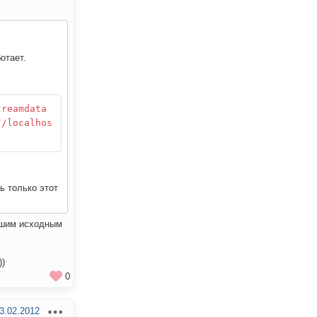
отает.
treamdata
//localhos
ь только этот
вашим исходным
))
0
3.02.2012