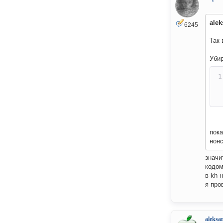
alek
6245
Так 
Уби
пока
нонс
значи
кодом
в kh 
я про
aleksa