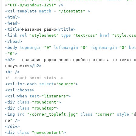
=
"UTF-8/windows-1251"
/>
<xsl:template
match
=
"/icestats"
>
<html>
<head>
<title>
Nазвание радио
</title>
<link
rel
=
"stylesheet"
type
=
"text/css"
href
=
"style.cs
</head>
<body
topmargin
=
"0"
leftmargin
=
"0"
rightmargin
=
"0"
bo
=
"0"
>
<h2>
название радио через пробелы отнес а то текст н
получается
</h2>
<br
/>
<!--mount point stats-->
<xsl:for-each
select
=
"source"
>
<xsl:choose>
<xsl:when
test
=
"listeners"
>
<div
class
=
"roundcont"
>
<div
class
=
"roundtop"
>
<img
src
=
"/corner_topleft.jpg"
class
=
"corner"
style
=
"
ne
"
/>
</div>
<div
class
=
"newscontent"
>