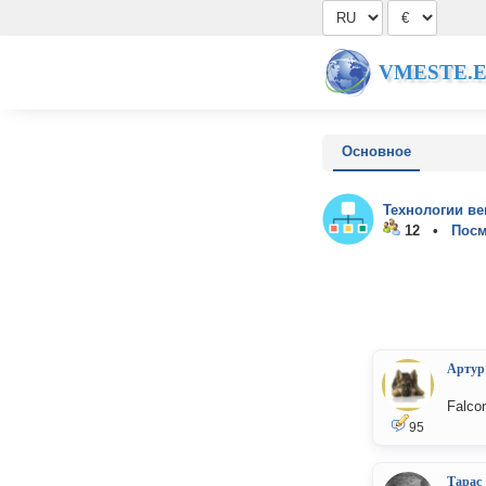
VMESTE.
Основное
Технологии ве
12 •
Посм
Артур
Falco
95
Тарас