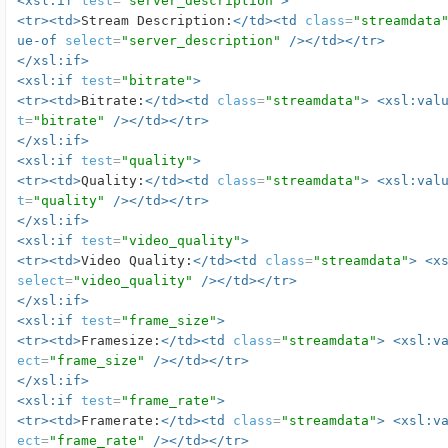
<xsl:if
test
=
"server_description"
>
<tr><td>
Stream Description:
</td><td
class
=
"streamdata
ue-of
select
=
"server_description"
/></td></tr>
</xsl:if>
<xsl:if
test
=
"bitrate"
>
<tr><td>
Bitrate:
</td><td
class
=
"streamdata"
>
<xsl:val
t
=
"bitrate"
/></td></tr>
</xsl:if>
<xsl:if
test
=
"quality"
>
<tr><td>
Quality:
</td><td
class
=
"streamdata"
>
<xsl:val
t
=
"quality"
/></td></tr>
</xsl:if>
<xsl:if
test
=
"video_quality"
>
<tr><td>
Video Quality:
</td><td
class
=
"streamdata"
>
<x
select
=
"video_quality"
/></td></tr>
</xsl:if>
<xsl:if
test
=
"frame_size"
>
<tr><td>
Framesize:
</td><td
class
=
"streamdata"
>
<xsl:v
ect
=
"frame_size"
/></td></tr>
</xsl:if>
<xsl:if
test
=
"frame_rate"
>
<tr><td>
Framerate:
</td><td
class
=
"streamdata"
>
<xsl:v
ect
=
"frame_rate"
/></td></tr>