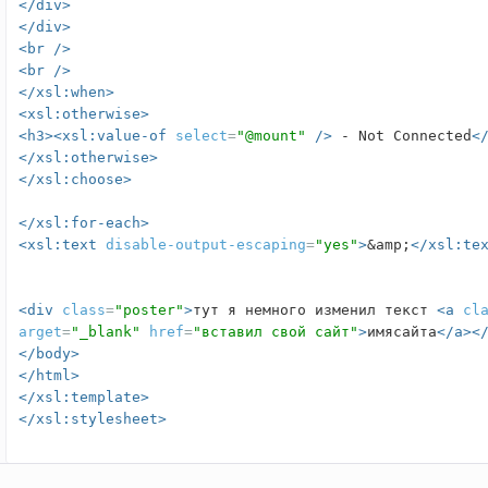
</div>
</div>
<br
/>
<br
/>
</xsl:when>
<xsl:otherwise>
<h3><xsl:value-of
select
=
"@mount"
/>
- Not Connected
<
</xsl:otherwise>
</xsl:choose>
</xsl:for-each>
<xsl:text
disable-output-escaping
=
"yes"
>
&amp;
</xsl:te
<div
class
=
"poster"
>
тут я немного изменил текст
<a
cl
arget
=
"_blank"
href
=
"вставил свой сайт"
>
имясайта
</a><
</body>
</html>
</xsl:template>
</xsl:stylesheet>