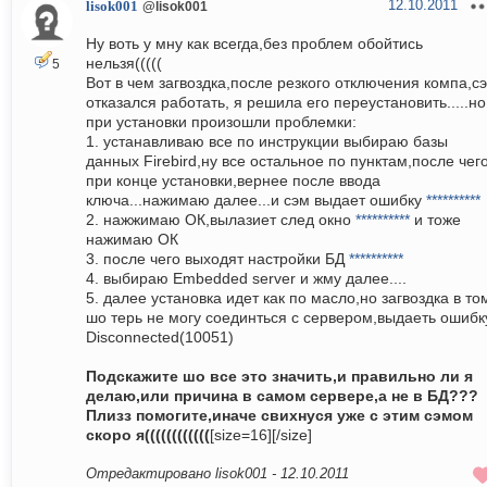
12.10.2011
lisok001
@lisok001
Ну воть у мну как всегда,без проблем обойтись
нельзя(((((
5
Вот в чем загвоздка,после резкого отключения компа,с
отказался работать, я решила его переустановить.....но
при установки произошли проблемки:
1. устанавливаю все по инструкции выбираю базы
данных Firebird,ну все остальное по пунктам,после чег
при конце установки,вернее после ввода
ключа...нажимаю далее...и сэм выдает ошибку
**********
2. нажжимаю ОК,вылазиет след окно
**********
и тоже
нажимаю ОК
3. после чего выходят настройки БД
**********
4. выбираю Embedded server и жму далее....
5. далее установка идет как по масло,но загвоздка в то
шо терь не могу соединться с сервером,выдаеть ошибк
Disconnected(10051)
Подскажите шо все это значить,и правильно ли я
делаю,или причина в самом сервере,а не в БД???
Плизз помогите,иначе свихнуся уже с этим сэмом
скоро я((((((((((((
[size=16][/size]
Отредактировано lisok001 -
12.10.2011