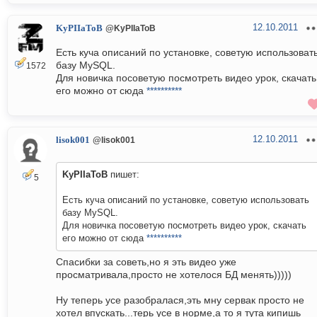
12.10.2011
KyPIIaToB
@KyPIIaToB
Есть куча описаний по установке, советую использоват
базу MySQL.
1572
Для новичка посоветую посмотреть видео урок, скачать
его можно от сюда
**********
12.10.2011
lisok001
@lisok001
KyPIIaToB
пишет:
5
Есть куча описаний по установке, советую использовать
базу MySQL.
Для новичка посоветую посмотреть видео урок, скачать
его можно от сюда
**********
Спасибки за советь,но я эть видео уже
просматривала,просто не хотелося БД менять)))))
Ну теперь усе разобралася,эть мну сервак просто не
хотел впускать...терь усе в норме,а то я тута кипишь