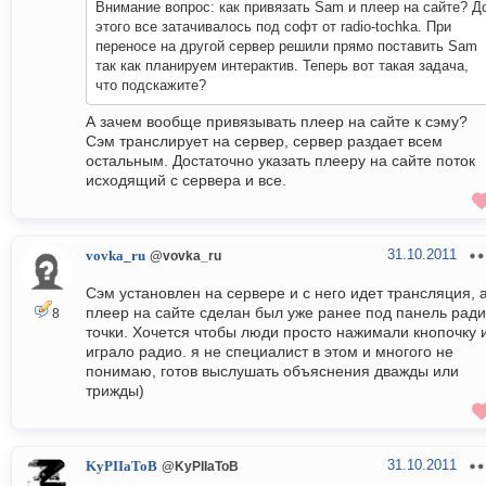
Внимание вопрос: как привязать Sam и плеер на сайте? Д
этого все затачивалось под софт от radio-tochka. При
переносе на другой сервер решили прямо поставить Sam
так как планируем интерактив. Теперь вот такая задача,
что подскажите?
А зачем вообще привязывать плеер на сайте к сэму?
Сэм транслирует на сервер, сервер раздает всем
остальным. Достаточно указать плееру на сайте поток
исходящий с сервера и все.
31.10.2011
vovka_ru
@vovka_ru
Сэм установлен на сервере и с него идет трансляция, 
плеер на сайте сделан был уже ранее под панель ради
8
точки. Хочется чтобы люди просто нажимали кнопочку 
играло радио. я не специалист в этом и многого не
понимаю, готов выслушать объяснения дважды или
трижды)
31.10.2011
KyPIIaToB
@KyPIIaToB