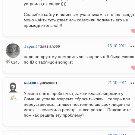
устроила,ох сорри))))
Спасибки сайту и активным участникам,за то шо всегда
моно найти туть ответ иль совет,или получить его не
промедлительно!!!!
16.10.2011
Тарас
@tarasian666
надо по другому построить sql запрос чтоб была связка
по ID с таблицой songlist
6245
21.10.2011
lisok001
@lisok001
У меня опять проблемка, закончилася лицензия у
Сэма,не успела вовремя сбросить ключ....теперь при
5
переустановки.....пишет постоянно шо срок лицензии
истек.....почистила реестр...и все равно....Подскажите
пож как решить эту проблему?