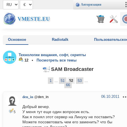
Авторизация
VMESTE.EU
Основное
Radiotalk
Пользовательско
Технологии вещания, софт, скрипты
12 •
Посмотреть все темы
SAM Broadcaster
1
...
51
52
53
...
66
06.10.2011
den_in
@den_in
Добрый вечер.
У меня тут еще один вопросик есть.
5
Как я понял этот сервер на Линуху не поставить?
Можете посоветовать чем его заменить? что бы