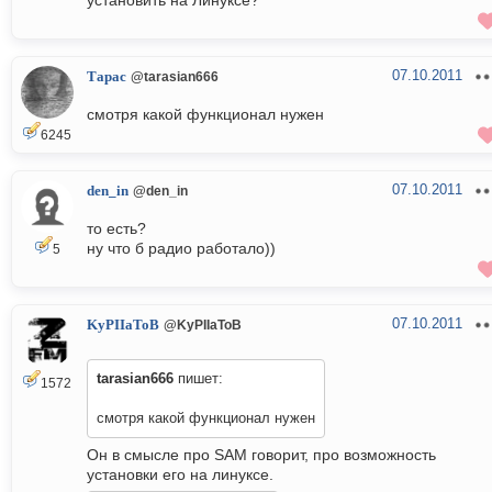
установить на Линуксе?
07.10.2011
Тарас
@tarasian666
смотря какой функционал нужен
6245
07.10.2011
den_in
@den_in
то есть?
ну что б радио работало))
5
07.10.2011
KyPIIaToB
@KyPIIaToB
tarasian666
пишет:
1572
смотря какой функционал нужен
Он в смысле про SAM говорит, про возможность
установки его на линуксе.