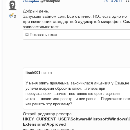
26.10.2011
champloo
@champloo
Добрый день.
Запускаю вайном сэм. Все отлично, НО.. есть одно но
3
при включении стандартной аудикартой микрофон. Сэ
зависает\вылетает.
Показать текст
lisok001
пишет:
У меня опять проблемка, закончилася лицензия у Сэма,не
успела вовремя сбросить ключ....теперь при
переустановки.....пишет постоянно шо срок лицензии
истек.....почистила реестр...и все равно....Подскажите пож
как решить эту проблему?
Открой редактор реестра.
HKEY_CURRENT_USER\Software\Microsoft\Windows\Cu
Extensions\Approved
удали полностью аргумент.