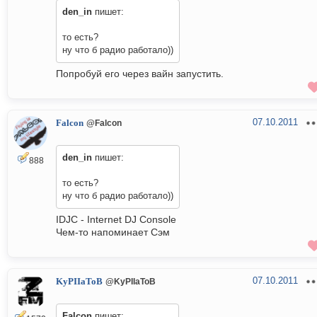
den_in
пишет:
то есть?
ну что б радио работало))
Попробуй его через вайн запустить.
07.10.2011
Falcon
@Falcon
den_in
пишет:
888
то есть?
ну что б радио работало))
IDJC - Internet DJ Console
Чем-то напоминает Сэм
07.10.2011
KyPIIaToB
@KyPIIaToB
Falcon
пишет: