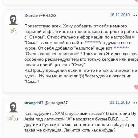
16.11.2010
R-radio
@R-radio
Приветствую всех. Хочу добавить от себя немного
нарытой инфы в инете относительно настроек и работ
1
с "Сэмом". Относительно информации по настройкам
"Сэма" выложенной на сайте
**********
/ я думаю все в
курсе. От себя добавлю "нарытое" еще вот
**********
-Очень хорошее описание!!! Так что вот.Эти две ссылоч
особенно рекомендую тем кто только сегодня или вчер
начали приобщаться к "Сэму".
P.s.Прошу прощения если я что-то не так или может не
здесь...Ну вы меня поняли!)))Всем удачи в освоении
"Сэма"!
21.11.2010
stranger87
@stranger87
Как подружить SAM с русскими тэгами? В категории By
Artist под латинской "A" находятся буквы В,Б,Г......С
33
другими буквами также. cоответственно и в playlist.php
такая же ситуация. Лечится хоть как нибудь?