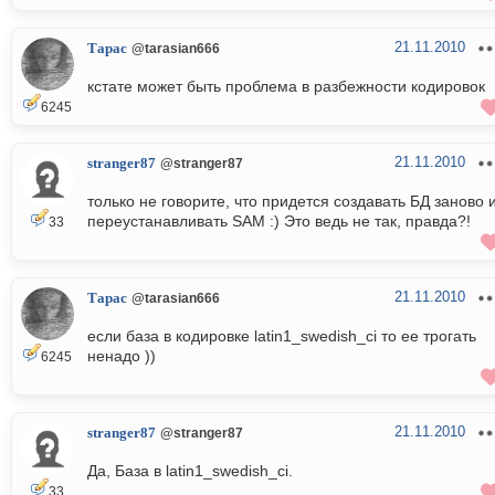
21.11.2010
Тарас
@tarasian666
кстате может быть проблема в разбежности кодировок
6245
21.11.2010
stranger87
@stranger87
только не говорите, что придется создавать БД заново 
переустанавливать SAM :) Это ведь не так, правда?!
33
21.11.2010
Тарас
@tarasian666
если база в кодировке latin1_swedish_ci то ее трогать
ненадо ))
6245
21.11.2010
stranger87
@stranger87
Да, База в latin1_swedish_ci.
33