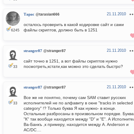
21.11.2010
Тарас
@tarasian666
осталось проверить в какой кодировке сайт и сами
файлы скриптов, должно быть в 1251
6245
21.11.2010
stranger87
@stranger87
сайт точно в 1251, а вот файлы скриптов нужно
посмотреть,кстати,как можно это сделать быстро?
33
21.11.2010
stranger87
@stranger87
Все же не понятно, почему сам SAM ставит русских
исполнителей не по алфавиту в окне "tracks in selected
33
category" !? Только буква Я как нужно- в конце.
Остальные разбросаны в произвольном порядке. Буква
"К" так вообще находится между "D" и "E". А Исполните
Ва-Банкъ ,к примеру, находится между A. Anderson и
AC/DC....