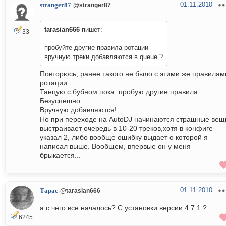
01.11.2010
stranger87
@stranger87
tarasian666
пишет:
33
пробуйте другие правила ротации
вручную треки добавляются в queue ?
Повторюсь, ранее такого не было с этими же правилам
ротации.
Танцую с бубном пока. пробую другие правила.
Безуспешно...
Вручную добавляются!
Но при переходе на AutoDJ начинаются страшные вещ
выстраивает очередь в 10-20 треков,хотя в конфиге
указал 2, либо вообще ошибку выдает о которой я
написал выше. Вообщем, впервые он у меня
брыкается...
01.11.2010
Тарас
@tarasian666
а с чего все началось? С установки версии 4.7.1 ?
6245