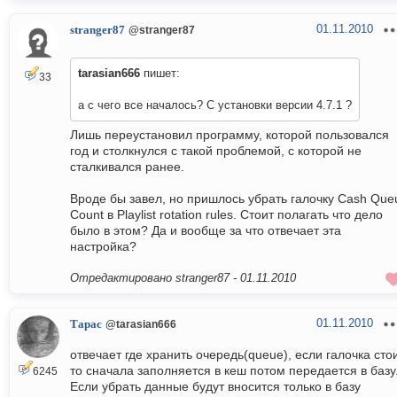
01.11.2010
stranger87
@stranger87
tarasian666
пишет:
33
а с чего все началось? С установки версии 4.7.1 ?
Лишь переустановил программу, которой пользовался
год и столкнулся с такой проблемой, с которой не
сталкивался ранее.
Вроде бы завел, но пришлось убрать галочку Cash Que
Count в Playlist rotation rules. Стоит полагать что дело
было в этом? Да и вообще за что отвечает эта
настройка?
Отредактировано stranger87 -
01.11.2010
01.11.2010
Тарас
@tarasian666
отвечает где хранить очередь(queue), если галочка сто
то сначала заполняется в кеш потом передается в базу
6245
Если убрать данные будут вносится только в базу