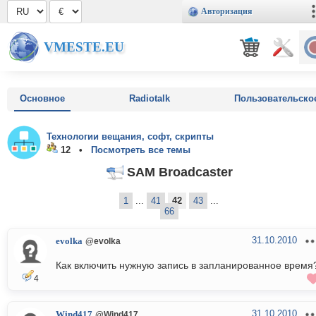
Авторизация
VMESTE.EU
Основное
Radiotalk
Пользовательско
Технологии вещания, софт, скрипты
12 •
Посмотреть все темы
SAM Broadcaster
1
...
41
42
43
...
66
31.10.2010
evolka
@evolka
Как включить нужную запись в запланированное время
4
31.10.2010
Wind417
@Wind417