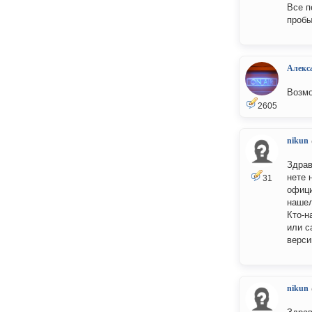
Все п
пробы
Алекс
Возмо
2605
nikun
Здрав
нете н
31
офици
нашел
Кто-н
или с
версии
nikun