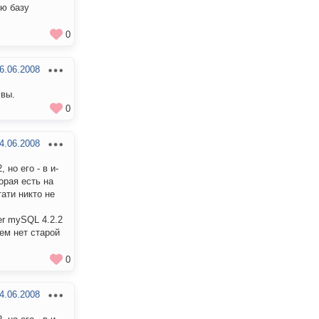
ую базу
0
6.06.2008
увы.
0
4.06.2008
но его - в и-
торая есть на
тати никто не
er mySQL 4.2.2
ем нет старой
0
4.06.2008