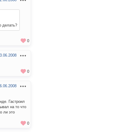
о делать?
0
3.06.2008
0
6.06.2008
нде. Гастроил
ывал на то что
о ли это
0