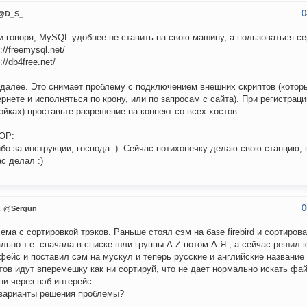
0
@D_S_
и говоря, MySQL удобнее не ставить на свою машину, а пользоваться с
://freemysql.net/
://db4free.net/
 далее. Это снимает проблему с подключением внешних скриптов (котор
ернете и исполняться по крону, или по запросам с сайта). При регистраци
ойках) проставьте разрешение на коннект со всех хостов.
OP:
бо за инструкции, господа :). Сейчас потихонечку делаю свою станцию, 
ас делал :)
0
n
@Sergun
ема с сортировкой трэков. Раньше стоял сэм на базе firebird и сортиров
льно т.е. сначала в списке шли группы A-Z потом А-Я , а сейчас решил 
фейс и поставил сэм на мускул и теперь русские и английские название
тов идут вперемешку как ни сортируй, что не дает нормально искать фа
ни через вэб интерейс.
варианты решения проблемы?