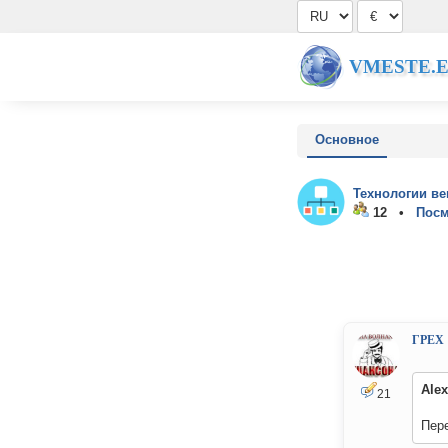
VMESTE.
Основное
Технологии ве
12 •
Посм
ГРЕХ
Alex
21
Пере