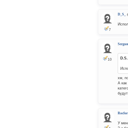
D_S_
Испол
7
Sergu
D.S.
10
Исп
хм, п
А как
катег
будут
Rocfor
У мен