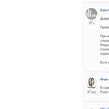
RobotV
Добро
1
Пробл
При н
слуша
Когда
Соотв
хорош
Есть 
Игорь
В сам
Push 
332