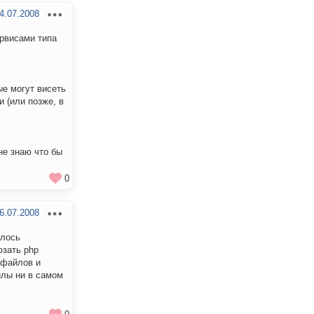
4.07.2008
ервисами типа
ые могут висеть
и (или позже, в
не знаю что бы
0
6.07.2008
алось
юзать php
 файлов и
йлы ни в самом