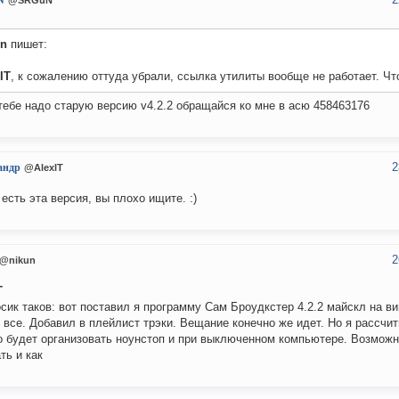
N
@SRGuN
un
пишет:
IT
, к сожалению оттуда убрали, ссылка утилиты вообще не работает. Чт
тебе надо старую версию v4.2.2 обращайся ко мне в асю 458463176
2
андр
@AlexIT
 есть эта версия, вы плохо ищите. :)
2
@nikun
T
сик таков: вот поставил я программу Сам Броудкстер 4.2.2 майскл на ви
 все. Добавил в плейлист трэки. Вещание конечно же идет. Но я рассчит
 будет организовать ноунстоп и при выключенном компьютере. Возможн
ть и как