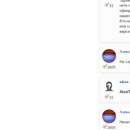
Здрав
нете н
31
офици
нашел
Кто-н
или с
версии
Алекс
На са
2605
nikun
AlexI
31
Алекс
Ничег
2605