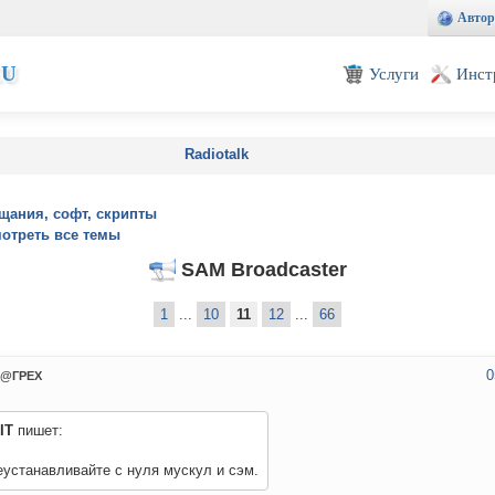
Автор
EU
Услуги
Инст
Radiotalk
щания, софт, скрипты
отреть все темы
SAM Broadcaster
1
...
10
11
12
...
66
0
@ГРЕХ
IT
пишет:
устанавливайте с нуля мускул и сэм.