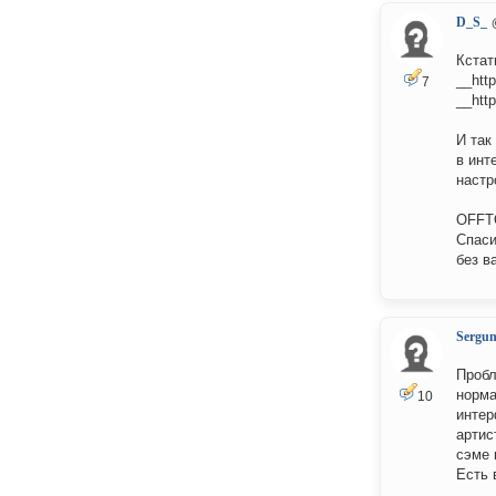
D_S_
Кстат
__http
7
__http
И так
в инт
настр
OFFT
Спаси
без в
Sergu
Пробл
норма
10
интер
артис
сэме 
Есть 