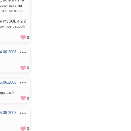
но его - в и-
торая есть на
тати никто не
er mySQL 4.2.2
ем нет старой
0
4.06.2008
0
5.06.2008
 делать?
0
5.06.2008
0