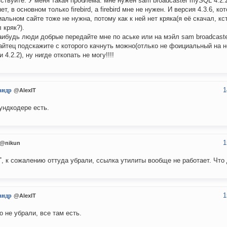
ствуйте. У меня такая проблема: мне нужен sam broadcaster mySQL 4.2.2, 
ет, в основном только firebird, а firebird мне не нужен. И версия 4.3.6, ко
альном сайте тоже не нужна, потому как к ней нет кряка(я её скачал, кс
 кряк?).
аибудь люди добрые передайте мне по аське или на мэйл sam broadcast
айтец подскажите с которого качнуть можно(отлько не фоициальный на н
 4.2.2), ну нигде откопать не могу!!!!
1
андр
@AlexIT
ундкодере есть.
1
@nikun
T
, к сожалению оттуда убрали, ссылка утилиты вообще не работает. Что
1
андр
@AlexIT
о не убрали, все там есть.