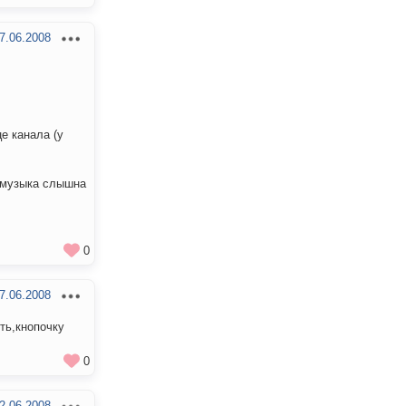
7.06.2008
е канала (у
о музыка слышна
0
7.06.2008
ть,кнопочку
0
2.06.2008