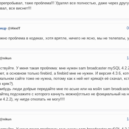
ерепробывал, таже проблема!!! Удалял все полностью, даже через друг
вал, все виснет!!!
0
андр
@AlexIT
жно проблема в кодеках, хотя врятле, ничего не ясно, мы не телепаты, 
1
@nikun
ствуйте. У меня такая проблема: мне нужен sam broadcaster mySQL 4.2.2, 
ет, в основном только firebird, а firebird мне не нужен. И версия 4.3.6, ко
альном сайте тоже не нужна, потому как к ней нет кряка(я её скачал, кс
 кряк?).
аибудь люди добрые передайте мне по аське или на мэйл sam broadcast
айтец подскажите с которого качнуть можно(отлько не фоициальный на н
 4.2.2), ну нигде откопать не могу!!!!
1
@nikun