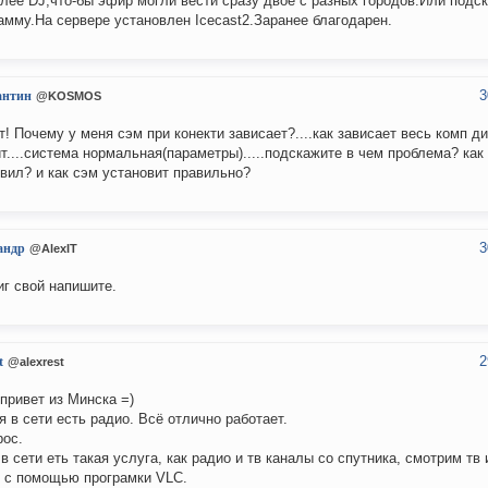
олее DJ,что-бы эфир могли вести сразу двое с разных городов.Или подс
амму.На сервере установлен Icecast2.Заранее благодарен.
3
антин
@KOSMOS
т! Почему у меня сэм при конекти зависает?....как зависает весь комп д
т....система нормальная(параметры).....подскажите в чем проблема? как
вил? и как сэм установит правильно?
3
андр
@AlexIT
г свой напишите.
2
t
@alexrest
привет из Минска =)
я в сети есть радио. Всё отлично работает.
рос.
 в сети еть такая услуга, как радио и тв каналы со спутника, смотрим тв
 с помощью програмки VLC.