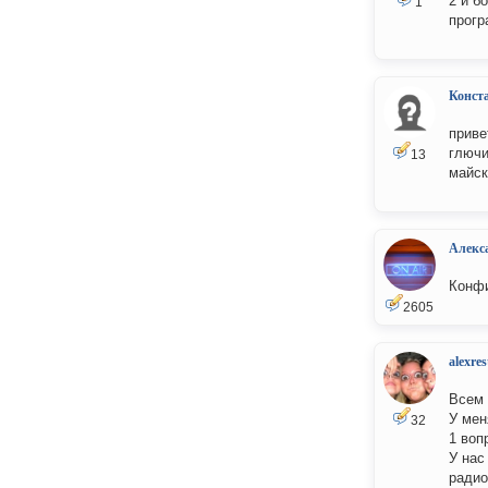
2 и б
1
прогр
Конст
приве
глючи
13
майск
Алекс
Конфи
2605
alexres
Всем 
У мен
32
1 воп
У нас
радио