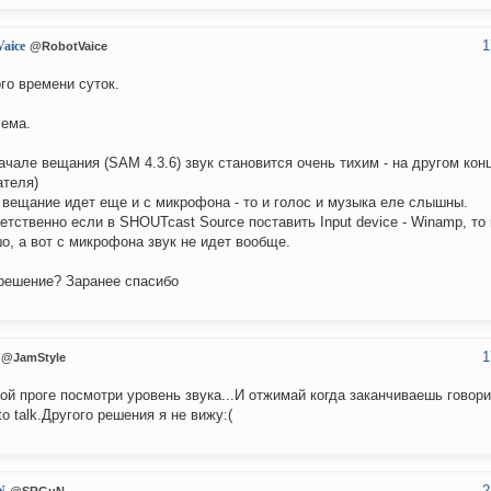
1
aice
@RobotVaice
го времени суток.
ема.
ачале вещания (SAM 4.3.6) звук становится очень тихим - на другом конц
теля)
 вещание идет еще и с микрофона - то и голос и музыка еле слышны.
етственно если в SHOUTcast Source поставить Input device - Winamp, т
о, а вот с микрофона звук не идет вообще.
решение? Заранее спасибо
1
@JamStyle
ой проге посмотри уровень звука...И отжимай когда заканчиваешь говори
to talk.Другого решения я не вижу:(
2