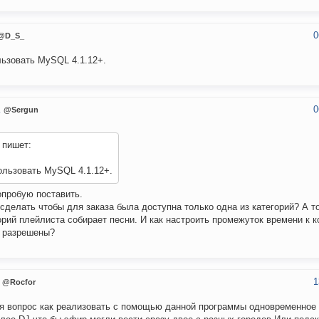
0
@D_S_
ьзовать MySQL 4.1.12+.
0
n
@Sergun
пишет:
ользовать MySQL 4.1.12+.
опробую поставить.
 сделать чтобы для заказа была доступна только одна из категорий? А то
орий плейлиста собирает песни. И как настроить промежуток времени к к
 разрешены?
1
@Rocfor
я вопрос как реализовать с помощью данной программы одновременное