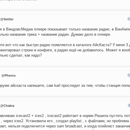
0
@Settler
я в ВиндовсМедиа плеере показывает только название радио, в ВинАмп
льно название трека + название радио. Думаю дело в плеере.
те вот что как быстро радио появляется в каталоге АйсКаста? У меня 3
ментировал строке в конфиге, а радио ещё не добавилось. Может я воо
льно сделал, как надо?
0
u
@Pheoru
руме айскаста напишите, сам karl проследит за тем, чтобы станция попал
3
@Chakra
авливаю icecast2 + ices2 , icecast2 работает в норме.Решила пустить по
 , через ices2. Установила его , создал playlist , с файлами, но проблема
рает, нельзя подключится через sam broadcast, и когда плейлист заканчи