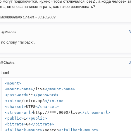
о могут подключится, нужно чтобы отключался ices2 , а когда человек з
ть, он снова начинал играть, как такое реализовать?
актировано Chakra -
30.10.2009
3
u
@Pheoru
 по слову "fallback".
3
@Chakra
st.xml
<mount>
<mount-name>
/live
</mount-name>
<password>
**
</password>
<intro>
/intro.mp3
</intro>
<charset>
UTF8
</charset>
<stream-url>
http://***:9000/live
</stream-url>
<public>
1
</public>
<bitrate>
64
</bitrate>
<fallback-mount>
/nostop
</fallback-mount>