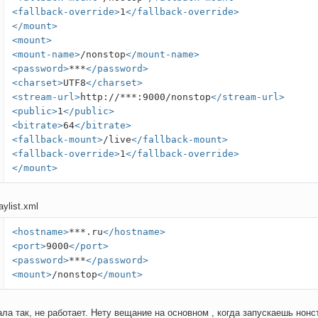
<fallback-override>
1
</fallback-override>
</mount>
<mount>
<mount-name>
/nonstop
</mount-name>
<password>
***
</password>
<charset>
UTF8
</charset>
<stream-url>
http://***:9000/nonstop
</stream-url>
<public>
1
</public>
<bitrate>
64
</bitrate>
<fallback-mount>
/live
</fallback-mount>
<fallback-override>
1
</fallback-override>
</mount>
aylist.xml
<hostname>
***.ru
</hostname>
<port>
9000
</port>
<password>
***
</password>
<mount>
/nonstop
</mount>
ла так, не работает. Нету вещание на основном , когда запускаешь нонст