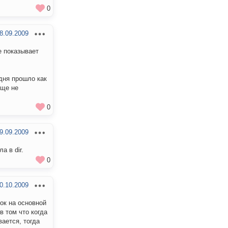
0
8.09.2009
е показывает
 дня прошло как
бще не
0
9.09.2009
а в dir.
0
0.10.2009
ток на основной
 в том что когда
вается, тогда