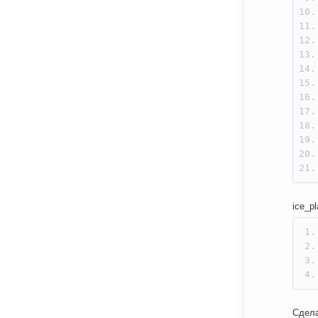
ice_pl
Сдела