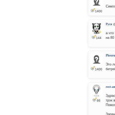
Симпл
1400
Руся
@
а что
на 80 
144
Pheor
Это л
битре
1400
rost-an
Здрас
трэк 
66
Помог
Заран