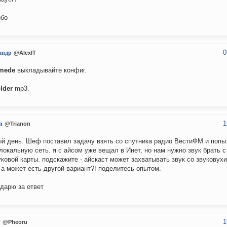
ибо
0
андр
@AlexIT
mede
выкладывайте конфиг.
lder
mp3.
1
n
@Trianon
й день. Шеф поставил задачу взять со спутника радио ВестиФМ и попы
 локальную сеть. я с айсом уже вещал в Инет, но нам нужно звук брать с
уковой карты. подскажите - айскаст может захватывать звук со звуковухи
 а может есть другой вариант?! поделитесь опытом.
дарю за ответ
1
u
@Pheoru