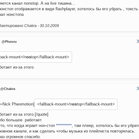
яется канал nonstop. А на live тишина...
онстоп отображается в виде flashplayer, хотелось бы его убрать , тоест
нал нонстопа
актировано Chakra -
30.10.2009
3
u
@Pheoru
lback-mount>/n
os
top</fallback-mount>
ботает из-за этого.
3
@Chakra
e=Nick Pheomotion]
<fallback-mount>/n
os
top</fallback-mount>
отает из-за этого.[/quote]
бо большое. работает.
 то, что когда играет нон-стоп
**********
, там плеер, хотелось бы его убрат
новном канале, и как сделать чтобы музыка из плейлиста повторялась.
аз огромное спасибо.