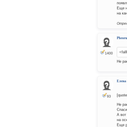
появл
Еще н
на ка
Отред
Pheor
<fal
1400
Не ра
Елена
[quot
93
Не раб
Спаси
А вот
на ос
Еще р