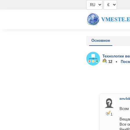
VMESTE.
Основное
Технологии ве
12 •
Посм
newfol
Всем 
1
Вещаю
Все о
RealP