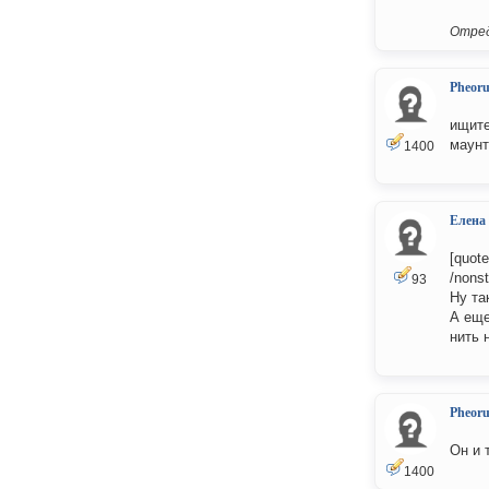
Отред
Pheor
ищите
маунт
1400
Елена
[quot
/nons
93
Ну та
А еще
нить 
Pheor
Он и 
1400