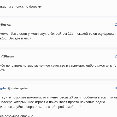
каст и в поиск по форуму.
2
Ruskat
 может быть если у меня звук с битрейтом 128, нокакой-то он оцифрован
кб/с. Это где и что?
2
u
@Pheoru
ибо неправильно выставленное качество в стримере, либо разжатая мп3
йта.
0
geles
@rost-angeles
твуйте помогите пожалуйсто у меня icecast2+Sam проблема в том что н
в плеере который щас играет а показывает просто нахвание радио
ите пожалуйсто справиться с этой проблемой.!!!!!!
ее огромное спасибо