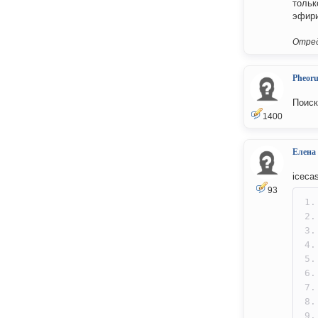
тольк
эфири
Отред
Pheor
Поиск
1400
Елена
iceca
93