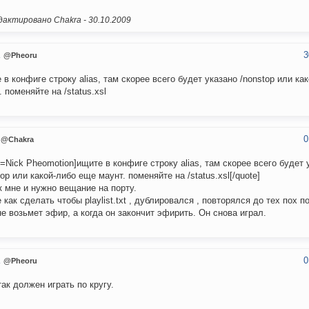
актировано Chakra -
30.10.2009
3
u
@Pheoru
 в конфиге строку alias, там скорее всего будет указано /nonstop или ка
. поменяйте на /status.xsl
0
@Chakra
e=Nick Pheomotion]ищите в конфиге строку alias, там скорее всего будет 
top или какой-либо еще маунт. поменяйте на /status.xsl[/quote]
к мне и нужно вещание на порту.
 как сделать чтобы playlist.txt , дублировался , повторялся до тех пох п
не возьмет эфир, а когда он закончит эфирить. Он снова играл.
0
u
@Pheoru
так должен играть по кругу.