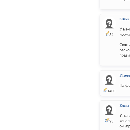
Settler
У мен
норма
34
Скажи
раско
прави
Pheor
На фо
1400
Елена
Устан
канал
93
он иг