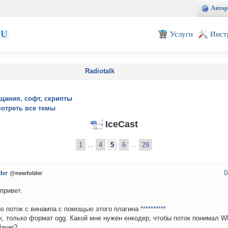
Автор
EU
Услуги
Инст
Radiotalk
щания, софт, скрипты
отреть все темы
IceCast
1
...
4
5
6
...
29
0
der
@newfolder
привет.
 поток с винампа с помощью этого плагина
**********
к, только формат ogg. Какой мне нужен енкодер, чтобы поток понимал 
layer?