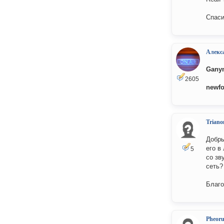
Спас
Алекс
Gany
2605
newfo
Triano
Добры
его в
5
со зв
сеть?
Благо
Pheor