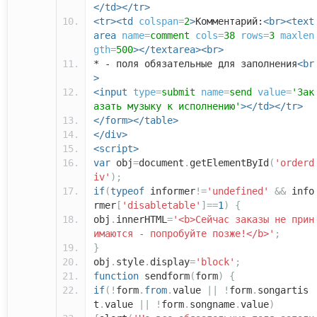
</td></tr>
<tr><td
colspan
=
2
>
Комментарий:
<br><text
area
name
=
comment
cols
=
38
rows
=
3
maxlen
gth
=
500
></textarea><br>
* - поля обязательные для заполнения
<br
>
<input
type
=
submit
name
=
send
value
=
'Зак
азать музыку к исполнению'
></td></tr>
</form></table>
</div>
<script>
var
obj
=
document
.
getElementById
(
'orderd
iv'
);
if
(
typeof
informer
!=
'undefined'
&&
info
rmer
[
'disabletable'
]==
1
)
{
obj
.
innerHTML
=
'<b>Сейчас заказы не прин
имаются - попробуйте позже!</b>'
;
}
obj
.
style
.
display
=
'block'
;
function
sendform
(
form
)
{
if
(!
form
.
from
.
value
||
!
form
.
songartis
t
.
value
||
!
form
.
songname
.
value
)