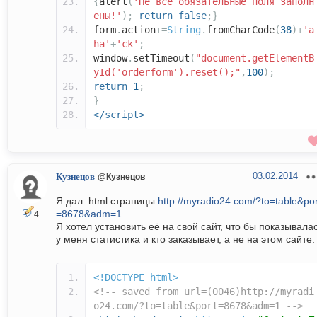
{
alert
(
'Не все обязательные поля заполн
ены!'
);
return
false
;}
form
.
action
+=
String
.
fromCharCode
(
38
)+
'a
ha'
+
'ck'
;
window
.
setTimeout
(
"document.getElementB
yId('orderform').reset();"
,
100
);
return
1
;
}
</script>
03.02.2014
Кузнецов
@Кузнецов
Я дал .html страницы
http://myradio24.com/?to=table&por
=8678&adm=1
4
Я хотел установить её на свой сайт, что бы показывала
у меня статистика и кто заказывает, а не на этом сайте.
<!DOCTYPE html>
<!-- saved from url=(0046)http://myradi
o24.com/?to=table&port=8678&adm=1 -->