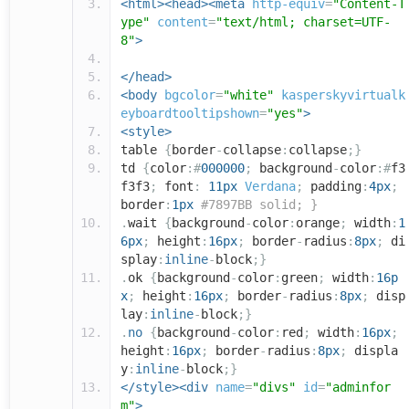
<html><head><meta
http-equiv
=
"Content-T
ype"
content
=
"text/html; charset=UTF-
8"
>
</head>
<body
bgcolor
=
"white"
kasperskyvirtualk
eyboardtooltipshown
=
"yes"
>
<style>
table
{
border
-
collapse
:
collapse
;}
td
{
color
:#
000000
;
background
-
color
:#
f3
f3f3
;
font
:
11px
Verdana
;
padding
:
4px
;
border
:
1px
#7897BB solid; }
.
wait
{
background
-
color
:
orange
;
width
:
1
6px
;
height
:
16px
;
border
-
radius
:
8px
;
di
splay
:
inline
-
block
;}
.
ok
{
background
-
color
:
green
;
width
:
16p
x
;
height
:
16px
;
border
-
radius
:
8px
;
disp
lay
:
inline
-
block
;}
.
no
{
background
-
color
:
red
;
width
:
16px
;
height
:
16px
;
border
-
radius
:
8px
;
displa
y
:
inline
-
block
;}
</style><div
name
=
"divs"
id
=
"adminfor
m"
>