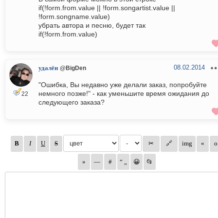
if(!form.from.value || !form.songartist.value ||
!form.songname.value)
убрать автора и песню, будет так
if(!form.from.value)
08.02.2014
удалён
@BigDen
"Ошибка, Вы недавно уже делали заказ, попробуйте
немного позже!" - как уменьшите время ожидания до
22
следующего заказа?