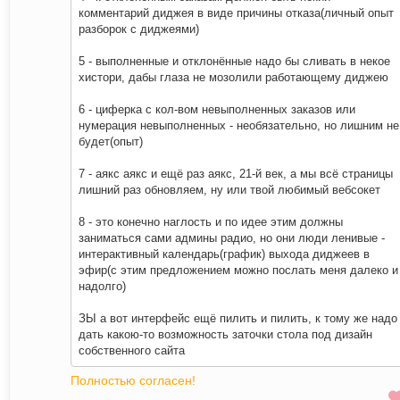
комментарий диджея в виде причины отказа(личный опыт
разборок с диджеями)
5 - выполненные и отклонённые надо бы сливать в некое
хистори, дабы глаза не мозолили работающему диджею
6 - циферка с кол-вом невыполненных заказов или
нумерация невыполненных - необязательно, но лишним не
будет(опыт)
7 - аякс аякс и ещё раз аякс, 21-й век, а мы всё страницы
лишний раз обновляем, ну или твой любимый вебсокет
8 - это конечно наглость и по идее этим должны
заниматься сами админы радио, но они люди ленивые -
интерактивный календарь(график) выхода диджеев в
эфир(с этим предложением можно послать меня далеко и
надолго)
ЗЫ а вот интерфейс ещё пилить и пилить, к тому же надо
дать какою-то возможность заточки стола под дизайн
собственного сайта
Полностью согласен!