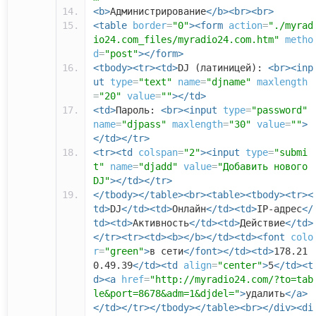
<b>
Администрирование
</b><br><br>
<table
border
=
"0"
><form
action
=
"./myrad
io24.com_files/myradio24.com.htm"
metho
d
=
"post"
></form>
<tbody><tr><td>
DJ (латиницей):
<br><inp
ut
type
=
"text"
name
=
"djname"
maxlength
=
"20"
value
=
""
></td>
<td>
Пароль:
<br><input
type
=
"password"
name
=
"djpass"
maxlength
=
"30"
value
=
""
>
</td></tr>
<tr><td
colspan
=
"2"
><input
type
=
"submi
t"
name
=
"djadd"
value
=
"Добавить нового
DJ"
></td></tr>
</tbody></table><br><table><tbody><tr><
td>
DJ
</td><td>
Онлайн
</td><td>
IP-адрес
</
td><td>
Активность
</td><td>
Действие
</td>
</tr><tr><td><b></b></td><td><font
colo
r
=
"green"
>
в сети
</font></td><td>
178.21
0.49.39
</td><td
align
=
"center"
>
5
</td><t
d><a
href
=
"http://myradio24.com/?to=tab
le&port=8678&adm=1&djdel="
>
удалить
</a>
</td></tr></tbody></table><br></div><di