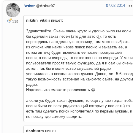
07.02.2014
Arthur
@Arthur97
nikitin_vitalii
пишет:
119
Здравствуйте. Очень очень круто и удобно было бы если
бы сделали заказ песен (это для авто dj), то есть
переходишь на отдельную страницу, там можно выбрать
из списка или найти через поиск песню и заказать ее, а
потом авто-dj будет включать ее после проигравшей
песни, а если очередь, то естественно по очереди. У меня
пользователи просят такую функцию, да я и сам бы очень
хотел. Так бы и количество слушателей радио
увеличилось в несколько раз думаю. Давно, лет 5-6 назад
такую возможность встречал на каком-то сайте, на другом
радио.
Надеюсь что сможете реализовать 😀
а если уж будет такая функция, то еще лучше тогда чтоб
песни были со всех радиостанций которые у вас есть) то
есть там сделать поиск исполнителя по первым буквам, и
по поиску где самому вводить.
dr.shtorm
пишет: