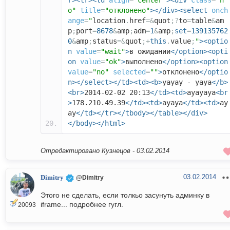
r><tr><td
align
=
"center"
><div
class
=
"n
o"
title
=
"отклонено"
></div><select
onch
ange
=
"
location
.
href
=&
quot
;?
to
=
table
&
am
p
;
port
=
8678
&
amp
;
adm
=
1
&
amp
;
set
=
139135762
0
&
amp
;
status
=&
quot
;+
this
.
value
;
"
><optio
n
value
=
"wait"
>
в ожидании
</option><opti
on
value
=
"ok"
>
выполнено
</option><option
value
=
"no"
selected
=
""
>
отклонено
</optio
n></select></td><td><b>
уауау - уауа
</b>
<br>
2014-02-02 20:13
</td><td>
ауауауа
<br
>
178.210.49.39
</td><td>
ауауа
</td><td>
ау
ау
</td></tr></tbody></table></div>
</body></html>
Отредактировано Кузнецов -
03.02.2014
03.02.2014
Dimitry
@Dimitry
Этого не сделать, если толкьо засунуть админку в
iframe... подробнее гугл.
20093