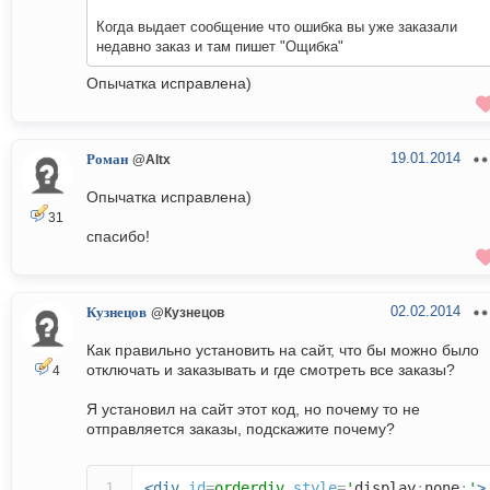
Когда выдает сообщение что ошибка вы уже заказали
недавно заказ и там пишет "Ощибка"
Опычатка исправлена)
19.01.2014
Роман
@Altx
Опычатка исправлена)
31
спасибо!
02.02.2014
Кузнецов
@Кузнецов
Как правильно установить на сайт, что бы можно было
отключать и заказывать и где смотреть все заказы?
4
Я установил на сайт этот код, но почему то не
отправляется заказы, подскажите почему?
<div
id
=
orderdiv
style
=
'
display
:
none
;
'
>