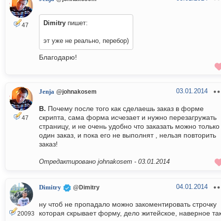
Dimitry
пишет:
47
эт уже не реально, перебор)
Благодарю!
03.01.2014
Jenja
@johnakosem
В.
Почему после того как сделаешь заказ в форме
скрипта, сама форма исчезает и нужно перезагружать
47
страницу, и не очень удобно что заказать можно только
один заказ, и пока его не выполнят , нельзя повторить
заказ!
Отредактировано johnakosem -
03.01.2014
04.01.2014
Dimitry
@Dimitry
ну чтоб не пропадало можно закоментировать строчку
которая скрывает форму, дело житейское, наверное та
20093