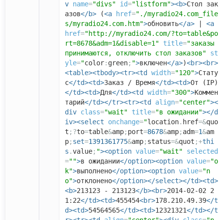
v
name
=
"divs"
id
=
"listform"
><b>
Стол зак
азов
</b>
(
<a
href
=
"./myradio24.com_file
s/myradio24.com.htm"
>
обновить
</a>
|
<a
href
=
"http://myradio24.com/?to=table&po
rt=8678&adm=1&disable=1"
title
=
"заказы
принимаются, отключить стол заказов"
st
yle
=
"
color
:
green
;
"
>
включен
</a>
)
<br><br>
<table><tbody><tr><td
width
=
"120"
>
Стату
с
</td><td>
Заказ / Время
</td><td>
От (IP)
</td><td>
Для
</td><td
width
=
"300"
>
Коммен
тарий
</td></tr><tr><td
align
=
"center"
><
div
class
=
"wait"
title
=
"в ожидании"
></d
iv><select
onchange
=
"
location
.
href
=&
quo
t
;?
to
=
table
&
amp
;
port
=
8678
&
amp
;
adm
=
1
&
am
p
;
set
=
1391361775
&
amp
;
status
=&
quot
;+
thi
s
.
value
;
"
><option
value
=
"wait"
selected
=
""
>
в ожидании
</option><option
value
=
"o
k"
>
выполнено
</option><option
value
=
"n
o"
>
отклонено
</option></select></td><td>
<b>
213123 - 213123
</b><br>
2014-02-02 2
1:22
</td><td>
455454
<br>
178.210.49.39
</t
d><td>
54564565
</td><td>
12321321
</td></t