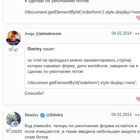
и сделаю по умолчанию потом
//document.getElementById('orderform').style.display='non
04.01.2014
Jenja
@johnakosem
Dimitry
пишет:
47
ну чтоб не пропадало можно закоментировать строчку
которая скрывает форму, дело житейское, наверное так и
сделаю по умолчанию потом
//document.getElementById('orderform').style.display='none';
Спасибо!
04.01.2014
Dimitry
@Dimitry
Код изменён, теперь по умолчанию форма остаётся и
поля очищаются, а также введена небольшая защита о
20093
спам ботов.