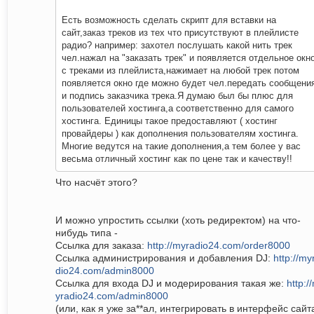
Есть возможность сделать скрипт для вставки на
сайт,заказ треков из тех что присутствуют в плейлисте
радио? например: захотел послушать какой нить трек
чел.нажал на "заказать трек" и появляется отдельное окн
с треками из плейлиста,нажимает на любой трек потом
появляется окно где можно будет чел.передать сообщени
и подпись заказчика трека.Я думаю был бы плюс для
пользователей хостинга,а соответственно для самого
хостинга. Единицы такое предоставляют ( хостинг
провайдеры ) как дополнения пользователям хостинга.
Многие ведутся на такие дополнения,а тем более у вас
весьма отличный хостинг как по цене так и качеству!!
Что насчёт этого?
И можно упростить ссылки (хоть редиректом) на что-
нибудь типа -
Ссылка для заказа:
http://myradio24.com/order8000
Ссылка администрирования и добавления DJ:
http://my
dio24.com/admin8000
Ссылка для входа DJ и модерирования такая же:
http:/
yradio24.com/admin8000
(или, как я уже за**ал, интегрировать в интерфейс сайт