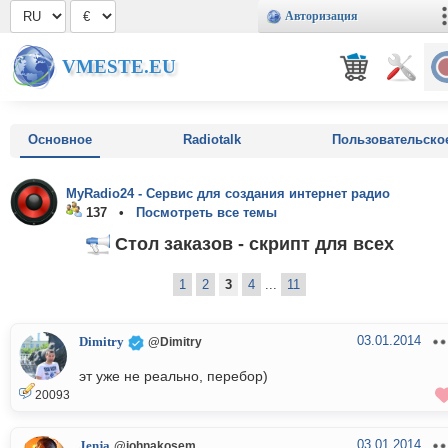
Авторизация
VMESTE.EU
Основное
Radiotalk
Пользовательско
MyRadio24 - Сервис для создания интернет радио
137 •
Посмотреть все темы
Стол заказов - скрипт для всех
1
2
3
4
...
11
03.01.2014
Dimitry
@Dimitry
эт уже не реально, перебор)
20093
03.01.2014
Jenja
@johnakosem