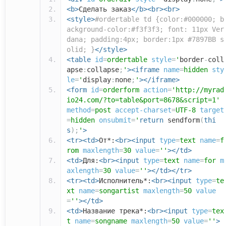
<b>
Сделать заказ
</b><br><br>
<style>
#ordertable td {color:#000000; b
ackground-color:#f3f3f3; font: 11px Ver
dana; padding:4px; border:1px #7897BB s
olid; }
</style>
<table
id
=
ordertable
style
=
'
border
-
coll
apse
:
collapse
;
'
><iframe
name
=
hidden
sty
le
=
'
display
:
none
;
'
></iframe>
<form
id
=
orderform
action
=
'http://myrad
io24.com/?to=table&port=8678&script=1'
method
=
post
accept-charset
=
UTF-8
target
=
hidden
onsubmit
=
'
return
sendform
(
thi
s
);
'
>
<tr><td>
От*:
<br><input
type
=
text
name
=
f
rom
maxlength
=
30
value
=
''
></td>
<td>
Для:
<br><input
type
=
text
name
=
for
m
axlength
=
30
value
=
''
></td></tr>
<tr><td>
Исполнитель*:
<br><input
type
=
te
xt
name
=
songartist
maxlength
=
50
value
=
''
></td>
<td>
Название трека*:
<br><input
type
=
tex
t
name
=
songname
maxlength
=
50
value
=
''
>