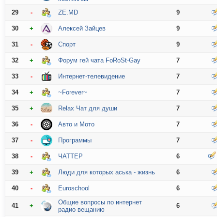
29
-
ZE.MD
9
30
+
Алексей Зайцев
9
31
-
Спорт
9
32
+
Форум гей чата FoRoSt-Gay
7
33
-
Интернет-телевидение
7
34
+
~Forever~
7
35
+
Relax Чат для души
7
36
-
Авто и Мото
7
37
-
Программы
7
38
-
ЧАТТЕР
6
39
+
Люди для которых аська - жизнь
6
40
-
Euroschool
6
Общие вопросы по интернет
41
+
6
радио вещанию