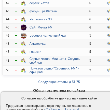
42
+
сервис чатов
6
43
+
форум ГраФФтека
6
44
-
Чат кому за 30
6
45
-
Сайт Мечта FM
6
46
+
Беседка чат-лучший чат
5
47
+
Аматорика
5
48
+
новости
5
Сервис чатов, Мои чаты, Создать
49
+
5
свой чат
Нон-стоп радио "Cybernetic FM" -
50
-
5
официал
Следующая страница 51-75
Общая статистика по сайтам
Сайтов:
622
/
3729
Отзывов:
2279
Согласие на обработку данных на нашем сайте
Продолжая просматривать страницу, вы соглашаетесь с
использованием файлов
«Cookie» и с Политикой