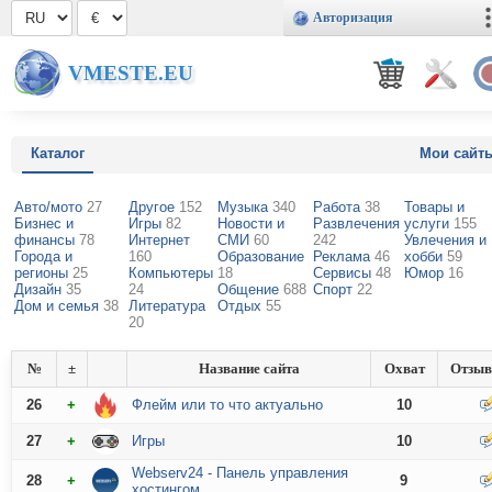
Авторизация
VMESTE.EU
Каталог
Мои сайт
Авто/мото
27
Другое
152
Музыка
340
Работа
38
Товары и
Бизнес и
Игры
82
Новости и
Развлечения
услуги
155
финансы
78
Интернет
СМИ
60
242
Увлечения и
Города и
160
Образование
Реклама
46
хобби
59
регионы
25
Компьютеры
18
Сервисы
48
Юмор
16
Дизайн
35
24
Общение
688
Спорт
22
Дом и семья
38
Литература
Отдых
55
20
№
±
Название сайта
Охват
Отзы
26
+
Флейм или то что актуально
10
27
+
Игры
10
Webserv24 - Панель управления
28
+
9
хостингом