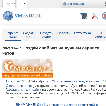
Авторизация
VMESTE.EU
Mpchat
Создать
Создать
Новости
Статистика
О
чаты
чат
радио
сервис
MPCHAT: Создай свой чат на лучшем сервисе
чатов
Новости
:
11.01.24
-
Mpchat CMS перешёл на новую версию PH
Создать свой чат
для друзей и знакомых. Лучший сервис быстры
Сделать чат для сайта
на своё усмотрение, свой дизайн, свой 
база пользователей. Вы получите целый CMS сайт: чат + форум
+ галерея и не только.
ВНИМАНИЕ! Особые правила для посетителей и