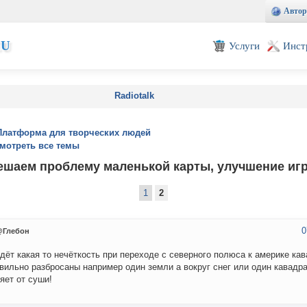
Автор
EU
Услуги
Инст
Radiotalk
Платформа для творческих людей
мотреть все темы
ешаем проблему маленькой карты, улучшение иг
1
2
0
@Глебон
дёт какая то нечёткость при переходе с северного полюса к америке кав
вильно разбросаны например один земли а вокруг снег или один кавадр
яет от суши!