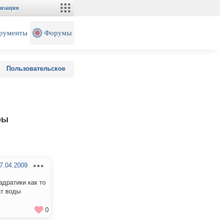
изация
рументы
Форумы
Пользовательское
ры
7.04.2009
адратики как то
ат воды
0