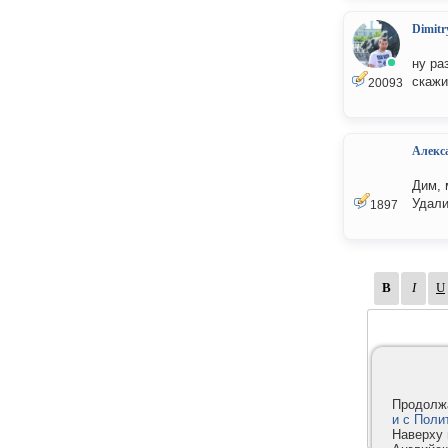
Dimitr
ну ра
скажи
20093
Алекс
Дим, 
Удали
1897
Продолжа
и с Поли
Наверху 