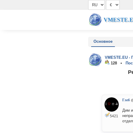
VMESTE.
Основное
VMESTE.EU - 
128 •
Пос
Р
Глеб
Дим и
непра
5421
отдел