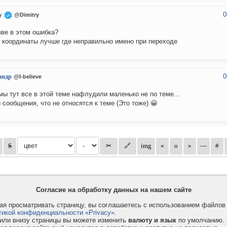
0
y
@Dimitry
зве в этом ошибка?
 координаты лучше где неправильно имено при переходе
0
андр
@I-believe
мы тут все в этой теме нафлудили маленько не по теме...
 сообщения, что не относятся к теме (Это тоже) 😀
Согласие на обработку данных на нашем сайте
я просматривать страницу, вы соглашаетесь с использованием файло
тикой конфиденциальности «Privacy»
.
или внизу страницы вы можете изменить
валюту и язык
по умолчанию.