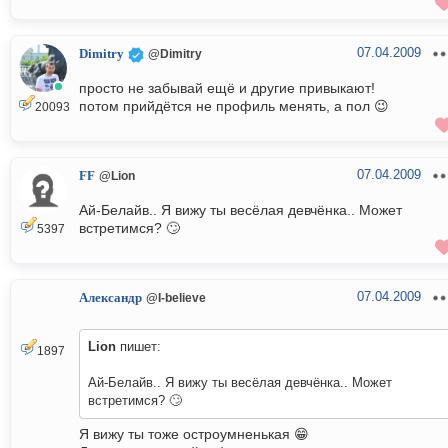
07.04.2009
Dimitry
@Dimitry
просто не забывай ещё и другие привыкают!
потом прийдётся не профиль менять, а пол 😉
20093
07.04.2009
FF
@Lion
Ай-Белайв.. Я вижу ты весёлая девчёнка.. Может
встретимся? 🙄
5397
07.04.2009
Александр
@I-believe
Lion
пишет:
1897
Ай-Белайв.. Я вижу ты весёлая девчёнка.. Может
встретимся? 🙄
Я вижу ты тоже остроумненькая 😁