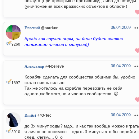
нокаута (при проигрыше противнику), либо до победы
(уничтожения всех вражеских объектов в области)
06.04.2009
Евгений
@starkon
Вроде как звучит норм, на деле будет четкое
понимание плюсов и минусов))
9260
06.04.2009
Александр
@I-believe
Корабли сделать для сообщества общими бы, удобно
стало очень сильно.
1897
Так же хотелось на корабле перевозить не себя
одного,любимого,но и членов сообщества. 😁
06.04.2009
Dmitri
@Q-Tec
до 3х минут ходы? мдо.. и как так вообще можно играть
я лично не понимаю... ждать 3 минуты что бы перейти 
3910
след. клетку.... 0_о