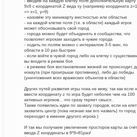
- вводим на каждую клетку поля дополнительную карту
9x9 с координатой Z вида xy (например координата z=
=> x=1, y=9)
- назовём эту миникарту местностью или областью
- на каждой клетке поля (т.е. в области) каждый игрок
может обосновывать свой город
- города можно будет объединять в сообщества, что
позвлояет игрокам заходить в чужие города
- ходить по полям можно с интервалом 3-5 мин, по
области в 10 раз быстрее
- если войти в чужой город либо на клетку с существам
вы входите в режим боя
- в режиме боя востановление жизней не происходит, д
нокаута (при проигрыше противнику), либо до победы
(уничтожения всех вражеских объектов в области)
Других путей развития игры пока не вижу, так как если 
ввести координату z то игра будет неболее чем на 100
активных игроков... что сразу теряет смысл..
Также появились идеи по захвату городов, если на клет
захватить центр (пока незнаю как его назвать) то город
переходит в имение другого игрока )
И так мы получаем увеличение просторов карты за счё
ввода Z координаты в 9*9=81раз!