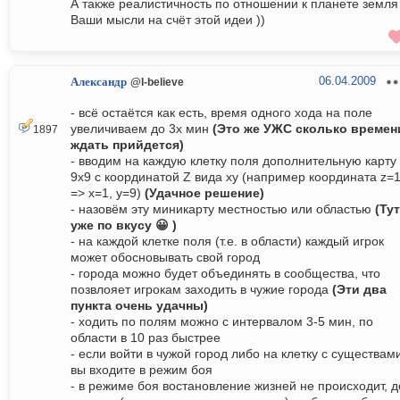
А также реалистичность по отношении к планете земля 
Ваши мысли на счёт этой идеи ))
06.04.2009
Александр
@I-believe
- всё остаётся как есть, время одного хода на поле
увеличиваем до 3х мин
(Это же УЖС сколько времен
1897
ждать прийдется)
- вводим на каждую клетку поля дополнительную карту
9x9 с координатой Z вида xy (например координата z=
=> x=1, y=9)
(Удачное решение)
- назовём эту миникарту местностью или областью
(Тут
уже по вкусу 😀 )
- на каждой клетке поля (т.е. в области) каждый игрок
может обосновывать свой город
- города можно будет объединять в сообщества, что
позвлояет игрокам заходить в чужие города
(Эти два
пункта очень удачны)
- ходить по полям можно с интервалом 3-5 мин, по
области в 10 раз быстрее
- если войти в чужой город либо на клетку с существам
вы входите в режим боя
- в режиме боя востановление жизней не происходит, д