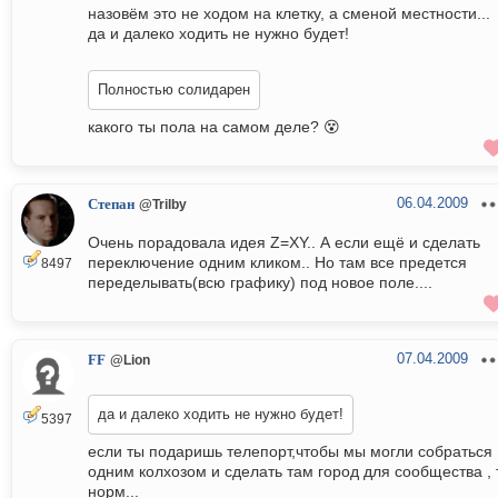
назовём это не ходом на клетку, а сменой местности...
да и далеко ходить не нужно будет!
Полностью солидарен
какого ты пола на самом деле? 😵
06.04.2009
Степан
@Trilby
Очень порадовала идея Z=XY.. А если ещё и сделать
переключение одним кликом.. Но там все предется
8497
переделывать(всю графику) под новое поле....
07.04.2009
FF
@Lion
да и далеко ходить не нужно будет!
5397
если ты подаришь телепорт,чтобы мы могли собраться
одним колхозом и сделать там город для сообщества , 
норм...