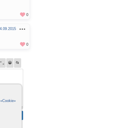
0
4.09.2015
0
в
«Cookie»