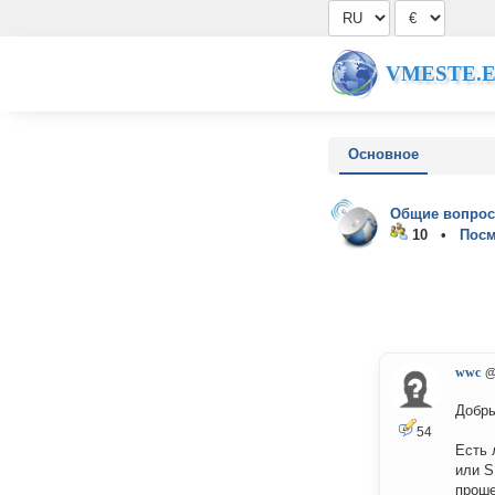
VMESTE.
Основное
Общие вопрос
10 •
Посм
wwc
@
Добры
54
Есть 
или S
проше