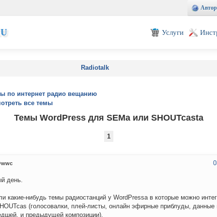
Автор
EU
Услуги
Инст
Radiotalk
ы по интернет радио вещанию
отреть все темы
Темы WordPress для SEMa или SHOUTcasta
1
0
wwc
й день.
ли какие-нибудь темы радиостанций у WordPressa в которые можно инт
HOUTcas (голосовалки, плей-листы, онлайн эфирные приблуды, данные 
дшей, и предыдущей композиции).