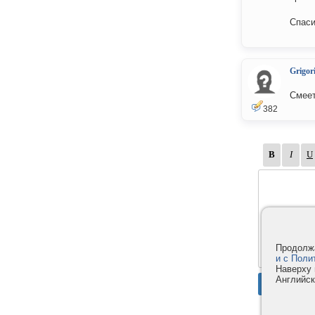
Спаси
Grigori
Смеет
382
Продолжа
и с Поли
Наверху 
Английск