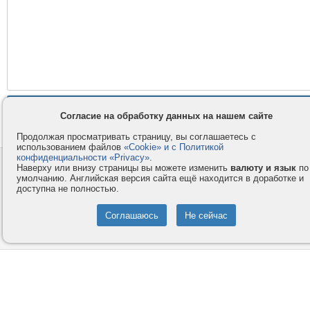
Согласие на обработку данных на нашем сайте
Продолжая просматривать страницу, вы соглашаетесь с
использованием файлов
«Cookie» и с Политикой
конфиденциальности «Privacy»
.
Контакты
Privacy и Cookie
Наверху или внизу страницы вы можете изменить
валюту и язык
по
умолчанию. Английская версия сайта ещё находится в доработке и
Компания
Правила и условия
доступна не полностью.
Услуги
Помощь
Как оплатить
Форумы
© 2008-2026
VMESTE.EU
- Все права защищены.