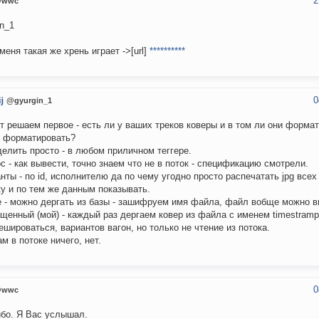
2
wwc
in_1
 меня такая же хрень играет ->[url]
**********
0
j
@gyurgin_1
т решаем первое - есть ли у ваших треков коверы и в том ли они формат
 форматировать?
елить просто - в любом приличном теггере.
с - как вывести, точно знаем что не в поток - спецификацию смотрели.
нты - по id, исполнителю да по чему угодно просто распечатать jpg всех
у и по тем же данным показывать.
 - можно дергать из базы - зашифруем имя файла, файл вобще можно в
щенный (мой) - каждый раз дергаем ковер из файла с именем timestramp.
ешироваться, вариантов вагон, но только не чтение из потока.
ам в потоке ничего, нет.
0
wwc
бо. Я Вас услышал.