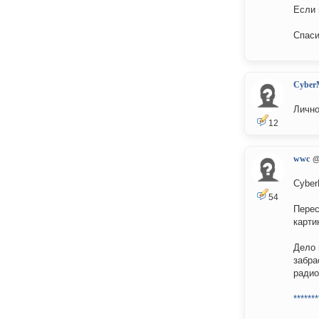
Если 
Спаси
Cyber
Лично
12
wwc
@
Cybe
54
Перес
карти
Дело 
забра
радио
*******