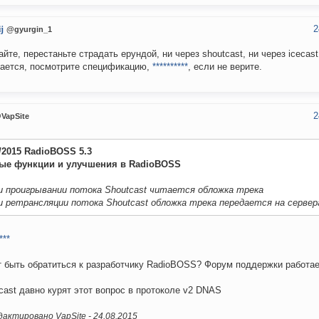
2
j
@gyurgin_1
йте, перестаньте страдать ерундой, ни через shoutcast, ни через icecast
ается, посмотрите спецификацию,
**********
, если не верите.
2
VapSite
6/2015 RadioBOSS 5.3
ые функции и улучшения в RadioBOSS
ри проигрывании потока Shoutcast читается обложка трека
ри ретрансляции потока Shoutcast обложка трека передается на серве
***
 быть обратиться к разработчику RadioBOSS? Форум поддержки работае
cast давно курят этот вопрос в протоколе v2 DNAS
актировано VapSite -
24.08.2015