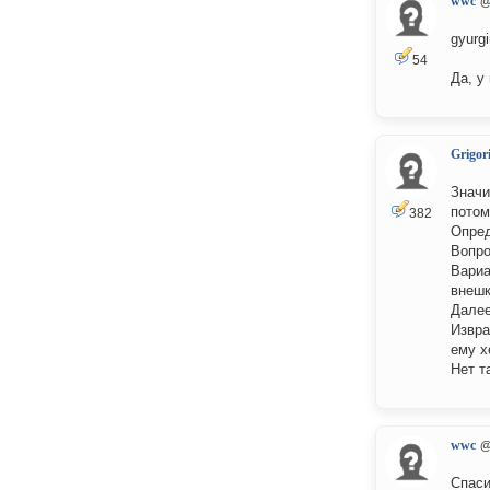
wwc
@
gyurg
54
Да, у
Grigori
Значи
потом
382
Опред
Вопро
Вариа
внешк
Далее
Извра
ему х
Нет т
wwc
@
Спаси