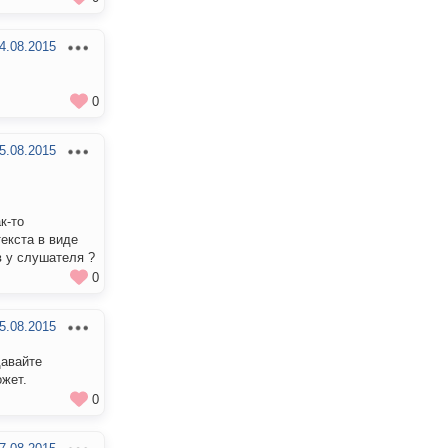
4.08.2015
0
5.08.2015
к-то
текста в виде
в у слушателя ?
0
5.08.2015
давайте
ожет.
0