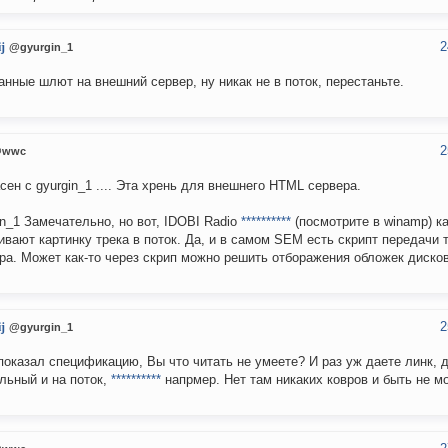
2
j
@gyurgin_1
анные шлют на внешний сервер, ну никак не в поток, перестаньте.
2
wwc
сен с gyurgin_1 .... Эта хрень для внешнего HTML сервера.
in_1 Замечательно, но вот, IDOBI Radio
**********
(посмотрите в winamp) ка
ивают картинку трека в поток. Да, и в самом SEM есть скрипт передачи 
ра. Может как-то через скрип можно решить отборажения обложек диско
2
j
@gyurgin_1
показал спецификацию, Вы что читать не умеете? И раз уж даете линк, 
льный и на поток,
**********
напрмер. Нет там никаких ковров и быть не м