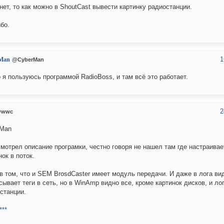
нет, то как можно в ShoutCast вывести картинку радиостанции.
бо.
1
Man
@CyberMan
 я пользуюсь программой RadioBoss, и там всё это работает.
2
wwc
rMan
мотрел описание програмки, честно говоря не нашел там где настраива
нок в поток.
в том, что и SЕM BrosdCaster имеет модуль передачи. И даже в лога вид
сывает теги в сеть, но в WinAmp видно все, кроме картинок дисков, и ло
станции.
***