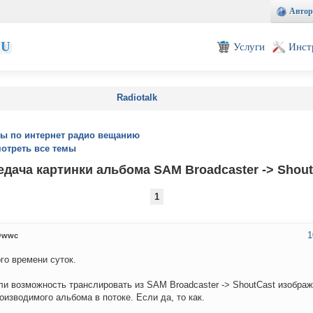
Автор
EU
Услуги
Инст
Radiotalk
ы по интернет радио вещанию
отреть все темы
едача картинки альбома SAM Broadcaster -> Shout
1
1
wwc
го времени суток.
ли возможность транслировать из SAM Broadcaster -> ShoutCast изображ
оизводимого альбома в потоке. Если да, то как.