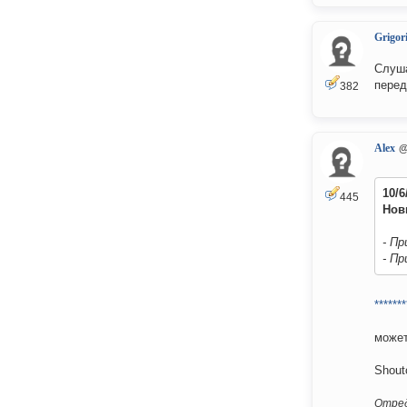
Grigori
Слуша
перед
382
Alex
@
10/
445
Нов
- П
- П
*******
может
Shout
Отред