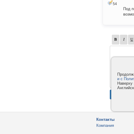
54
Под п
возмо
Продолжа
и с Поли
Наверху 
Английск
Контакты
Компания