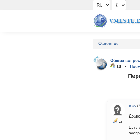
VMESTE.
Основное
Общие вопрос
10 •
Посм
Пер
wwc
@
Добро
54
Есть 
воспр