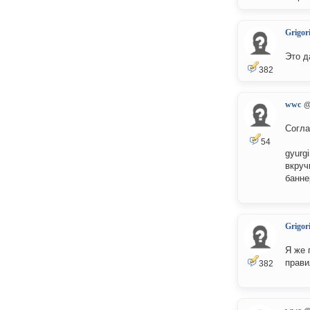
Grigori
Это д
382
wwc
@
Согла
54
gyurg
вкруч
банне
Grigori
Я же 
прави
382