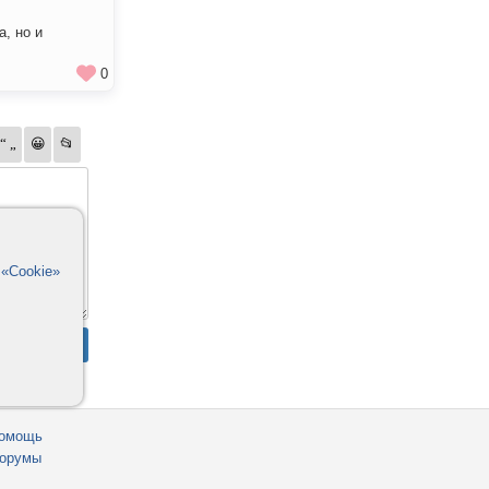
, но и
0
в
«Cookie»
омощь
орумы