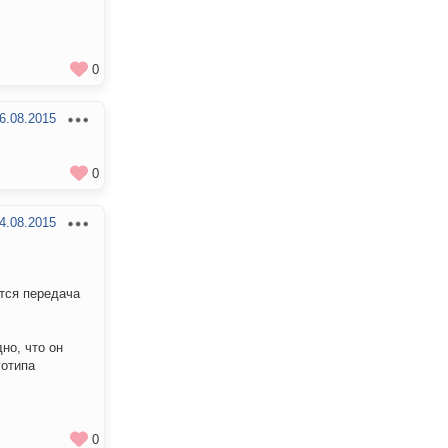
0
6.08.2015
0
4.08.2015
ется передача
но, что он
готипа
0