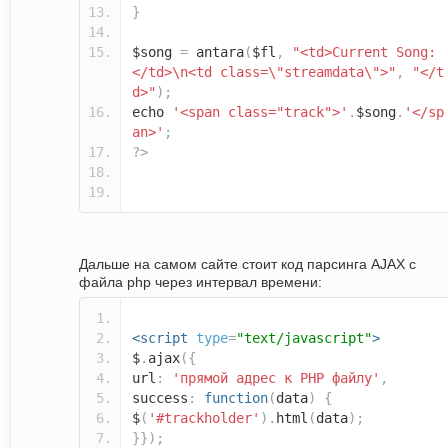
}
$song
=
antara
(
$fl
,
"<td>Current Song:
</td>\n<td class=\"streamdata\">"
,
"</t
d>"
);
echo
'<span class="track">'
.
$song
.
'</sp
an>'
;
?>
Дальше на самом сайте стоит код парсинга AJAX с
файла php через интервал времени:
<script
type
=
"text/javascript"
>
$
.
ajax
({
url
:
'прямой адрес к PHP файлу'
,
success
:
function
(
data
)
{
$
(
'#trackholder'
).
html
(
data
);
}});