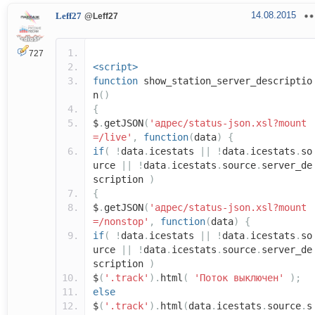
14.08.2015
Leff27
@Leff27
727
<script>
function
show_station_server_descriptio
n
()
{
$
.
getJSON
(
'адрес/status-json.xsl?mount
=/live'
,
function
(
data
)
{
if
(
!
data
.
icestats
||
!
data
.
icestats
.
so
urce
||
!
data
.
icestats
.
source
.
server_de
scription
)
{
$
.
getJSON
(
'адрес/status-json.xsl?mount
=/nonstop'
,
function
(
data
)
{
if
(
!
data
.
icestats
||
!
data
.
icestats
.
so
urce
||
!
data
.
icestats
.
source
.
server_de
scription
)
$
(
'.track'
).
html
(
'Поток выключен'
);
else
$
(
'.track'
).
html
(
data
.
icestats
.
source
.
s