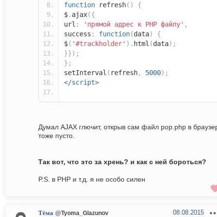
function
refresh
()
{
$
.
ajax
({
url
:
'прямой адрес к PHP файлу'
,
success
:
function
(
data
)
{
$
(
'#trackholder'
).
html
(
data
);
}});
};
setInterval
(
refresh
,
5000
);
</script>
Думал AJAX глючит, открыв сам файл pop.php в браузе
тоже пусто.
Так вот, что это за хрень? и как с ней бороться?
P.S. в PHP и т.д. я не особо силен
08.08.2015
Тёма
@Tyoma_Glazunov