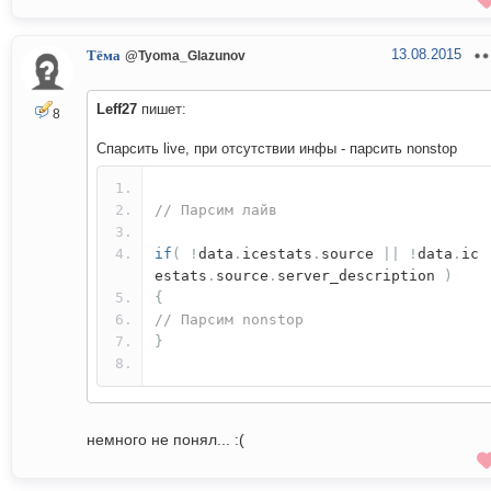
13.08.2015
Тёма
@Tyoma_Glazunov
Leff27
пишет:
8
Спарсить live, при отсутствии инфы - парсить nonstop
// Парсим лайв
if
(
!
data
.
icestats
.
source
||
!
data
.
ic
estats
.
source
.
server_description
)
{
// Парсим nonstop
}
немного не понял... :(