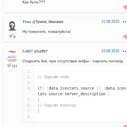
Как быть???
11.08.2015
Тёма
@Tyoma_Glazunov
Ну помогите, пожалуйста!
8
13.08.2015
Leff27
@Leff27
Спарсить live, при отсутствии инфы - парсить nonstop
727
// Парсим лайв
if
(
!
data
.
icestats
.
source
||
!
data
.
ices
tats
.
source
.
server_description
)
{
// Парсим nonstop
}