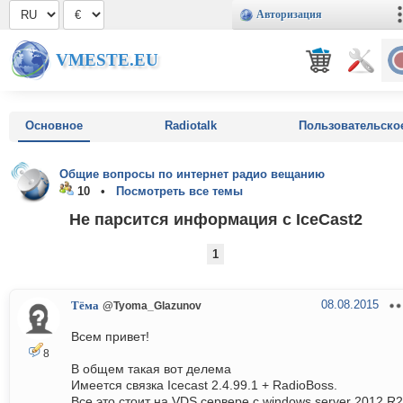
Авторизация
VMESTE.EU
Основное
Radiotalk
Пользовательско
Общие вопросы по интернет радио вещанию
10 •
Посмотреть все темы
Не парсится информация с IceCast2
1
08.08.2015
Тёма
@Tyoma_Glazunov
Всем привет!
8
В общем такая вот делема
Имеется связка Icecast 2.4.99.1 + RadioBoss.
Все это стоит на VDS сервере с windows server 2012 R2