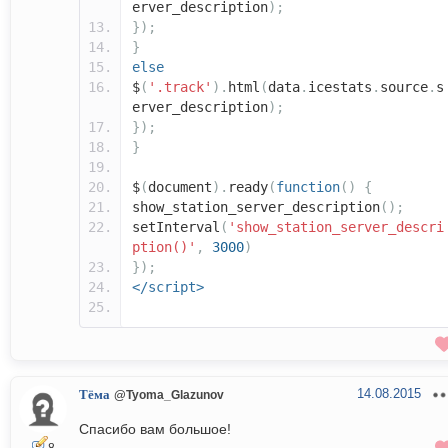
erver_description
);
});
}
else
$
(
'.track'
).
html
(
data
.
icestats
.
source
.
s
erver_description
);
});
}
$
(
document
).
ready
(
function
()
{
show_station_server_description
();
setInterval
(
'show_station_server_descri
ption()'
,
3000
)
});
</script>
14.08.2015
Тёма
@Tyoma_Glazunov
Спасибо вам большое!