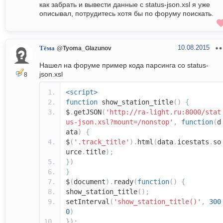
как забрать и вывести данные с status-json.xsl я уже
описывал, потрудитесь хотя бы по форуму поискать.
10.08.2015
Тёма
@Tyoma_Glazunov
Нашел на форуме пример кода парсинга со status-
json.xsl
8
<script>
function
show_station_title
()
{
$
.
getJSON
(
'http://ra-light.ru:8000/stat
us-json.xsl?mount=/nonstop'
,
function
(
d
ata
)
{
$
(
'.track_title'
).
html
(
data
.
icestats
.
so
urce
.
title
);
})
}
$
(
document
).
ready
(
function
()
{
show_station_title
();
setInterval
(
'show_station_title()'
,
300
0
)
});