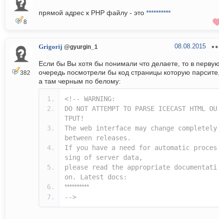
прямой адрес к PHP файлу - это
**********
8
08.08.2015
Grigorij
@gyurgin_1
Если бы Вы хотя бы понимали что делаете, то в перву
очередь посмотрели бы код страницы которую парсите
382
а там черным по белому:
<!-- WARNING:
DO NOT ATTEMPT TO PARSE ICECAST HTML OU
TPUT!
The web interface may change completely
between releases.
If you have a need for automatic proces
sing of server data,
please read the appropriate documentati
on. Latest docs:
**********
-->