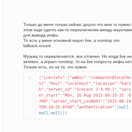
Только до меня только сейчас дошло что мне то нужно 
этом коде сделть как-то переключение между маунтам
для вывода инфы.
То есть у меня основной маунт live, а nonstop это
fallback-mount.
Музыка то переключается, все отлично. Но когда live не
активен, а играет nonstop, то на live попросту инфы нет
Точнее есть, но не та, что нужна:
{
"icestats"
:{
"admin"
:
"icemaster@localho
st"
,
"host"
:
"localhost"
,
"location"
:
"Eart
h"
,
"server_id"
:
"Icecast 2.4.99.1"
,
"serv
er_start"
:
"Mon, 10 Aug 2015 09:10:35 -0
700"
,
"server_start_iso8601"
:
"2015-08-10
T09:10:35-0700"
,
"authentication"
:[
null
,
null
,
null
]}}