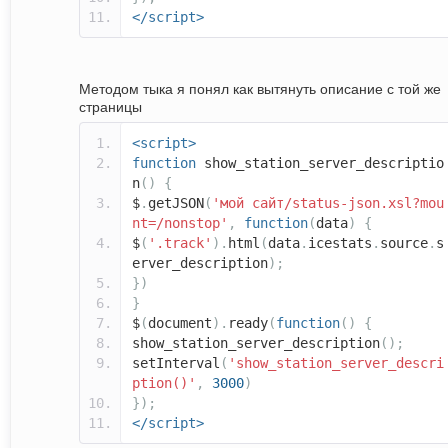
</script>
Методом тыка я понял как вытянуть описание с той же
страницы
<script>
function
show_station_server_descriptio
n
()
{
$
.
getJSON
(
'мой сайт/status-json.xsl?mou
nt=/nonstop'
,
function
(
data
)
{
$
(
'.track'
).
html
(
data
.
icestats
.
source
.
s
erver_description
);
})
}
$
(
document
).
ready
(
function
()
{
show_station_server_description
();
setInterval
(
'show_station_server_descri
ption()'
,
3000
)
});
</script>