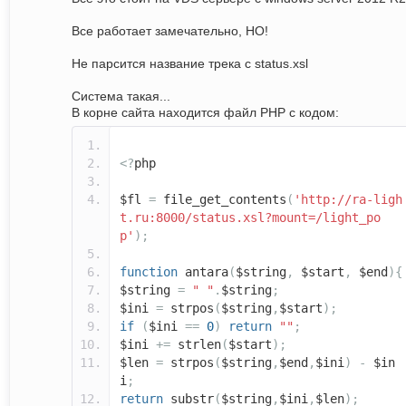
Все работает замечательно, НО!
Не парсится название трека с status.xsl
Система такая...
В корне сайта находится файл PHP с кодом:
<?
php
$fl
=
file_get_contents
(
'http://ra-ligh
t.ru:8000/status.xsl?mount=/light_po
p'
);
function
antara
(
$string
,
$start
,
$end
){
$string
=
" "
.
$string
;
$ini
=
strpos
(
$string
,
$start
);
if
(
$ini
==
0
)
return
""
;
$ini
+=
strlen
(
$start
);
$len
=
strpos
(
$string
,
$end
,
$ini
)
-
$in
i
;
return
substr
(
$string
,
$ini
,
$len
);