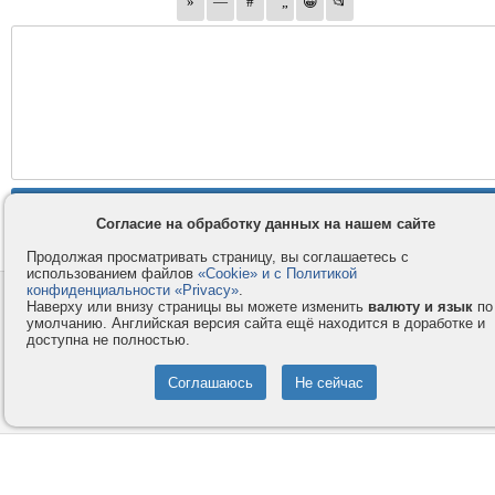
Согласие на обработку данных на нашем сайте
Продолжая просматривать страницу, вы соглашаетесь с
использованием файлов
«Cookie» и с Политикой
конфиденциальности «Privacy»
.
Контакты
Privacy и Cookie
Наверху или внизу страницы вы можете изменить
валюту и язык
по
Компания
Правила и условия
умолчанию. Английская версия сайта ещё находится в доработке и
доступна не полностью.
Услуги
Помощь
Как оплатить
Форумы
© 2008-2026
VMESTE.EU
- Все права защищены.