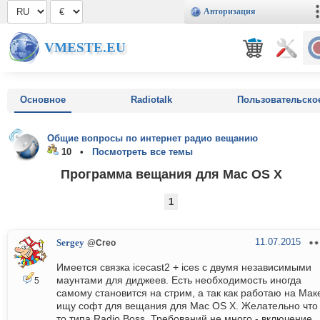
Авторизация
VMESTE.EU
Основное
Radiotalk
Пользовательско
Общие вопросы по интернет радио вещанию
10 •
Посмотреть все темы
Программа вещания для Mac OS X
1
11.07.2015
Sergey
@Creo
Имеется связка icecast2 + ices с двумя независимыми
маунтами для диджеев. Есть необходимость иногда
5
самому становится на стрим, а так как работаю на Маке
ищу софт для вещания для Mac OS X. Желательно что
то типа Radio Boss. Требований не много - включение