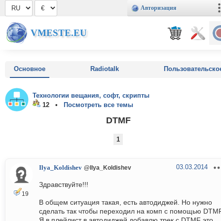
Авторизация
VMESTE.EU
Основное
Radiotalk
Пользовательско
Технологии вещания, софт, скрипты
12 •
Посмотреть все темы
DTMF
1
03.03.2014
Ilya_Koldishev
@Ilya_Koldishev
Здравствуйте!!!
19
В общем ситуация такая, есть автодиджей. Но нужно
сделать так чтобы переходил на комп с помощью DTMF
Я в плейлист в автодиджей добавлю трек с DTMF это