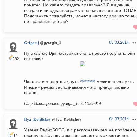
понятно. Но как его создать правильно? Я в аудишн
создаю и ни одна программа не распознает этот DTMF.
Подскажите пожалуйста, может я частоту или что то ещ
не правильно делаю?
03.03.2014
Grigorij
@gyurgin_1
Ну в случае Djin настройки очень просто получить, они
вот такие
382
Частоты стандартные, тут -
**********
можете проверить.
И еще - режим распознавания - это принципиально
важно.
Отредактировано gyurgin_1 -
03.03.2014
04.03.2014
Ilya_Koldishev
@Ilya_Koldishev
У меня РадиоБОСС, и с распознаванием не проблема,
европу плюс допустим распознает, а мои метки нет.
19