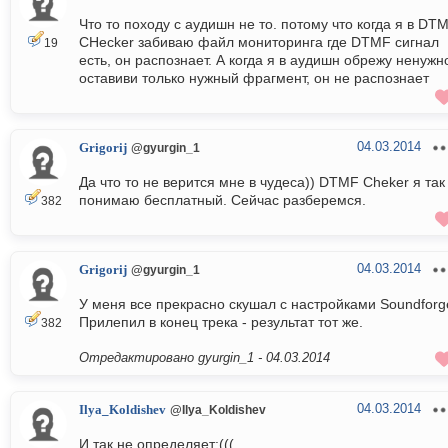
Что то походу с аудишн не то. потому что когда я в DT
CHecker забиваю файл мониторинга где DTMF сигнал
19
есть, он распознает. А когда я в аудишн обрежу ненужн
оставиви только нужный фрагмент, он не распознает
04.03.2014
Grigorij
@gyurgin_1
Да что то не верится мне в чудеса)) DTMF Cheker я так
понимаю бесплатный. Сейчас разберемся.
382
04.03.2014
Grigorij
@gyurgin_1
У меня все прекрасно скушал с настройками Soundforg
Прилепил в конец трека - результат тот же.
382
Отредактировано gyurgin_1 -
04.03.2014
04.03.2014
Ilya_Koldishev
@Ilya_Koldishev
И так не определяет:(((