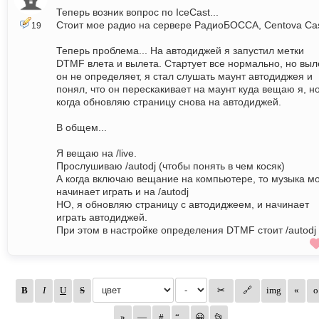
Теперь возник вопрос по IceCast...
Стоит мое радио на сервере РадиоБОССА, Centova Ca
19
Теперь проблема... На автодиджей я запустил метки
DTMF влета и вылета. Стартует все нормально, но выл
он не определяет, я стал слушать маунт автодиджея и
понял, что он перескакивает на маунт куда вещаю я, н
когда обновляю страницу снова на автодиджей.
В общем...
Я вещаю на /live.
Прослушиваю /autodj (чтобы понять в чем косяк)
А когда включаю вещание на компьютере, то музыка м
начинает играть и на /autodj
НО, я обновляю страницу с автодиджеем, и начинает
играть автодиджей.
При этом в настройке определения DTMF стоит /autodj