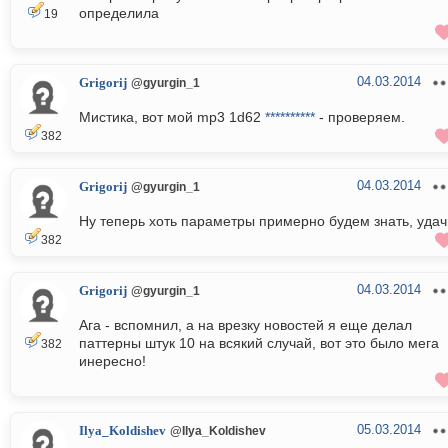
определила
19
04.03.2014
Grigorij
@gyurgin_1
Мистика, вот мой mp3 1d62
**********
- проверяем.
382
04.03.2014
Grigorij
@gyurgin_1
Ну теперь хоть параметры примерно будем знать, удач
382
04.03.2014
Grigorij
@gyurgin_1
Ага - вспомнил, а на врезку новостей я еще делал
паттерны штук 10 на всякий случай, вот это было мега
382
инересно!
05.03.2014
Ilya_Koldishev
@Ilya_Koldishev