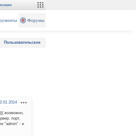
изация
рументы
Форумы
Пользовательское
0.01.2014
(( возможно,
рвер, порт,
е "admin" - и