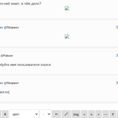
то-ниб знает, в чём дело?
3
от
@Патриот
3
@Falcon
буйте имя пользователя source
3
от
@Патриот
могло(