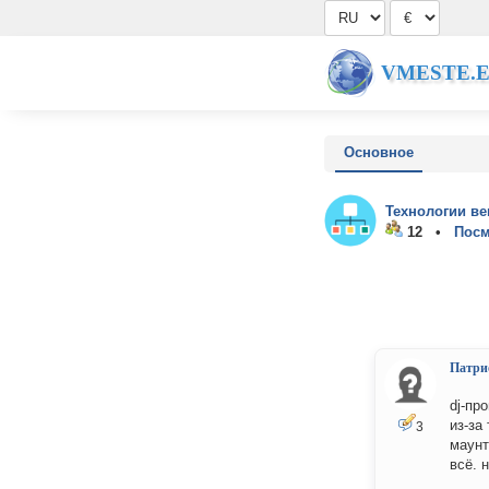
VMESTE.
Основное
Технологии ве
12 •
Посм
Патри
dj-пр
из-за
3
маунт
всё. 