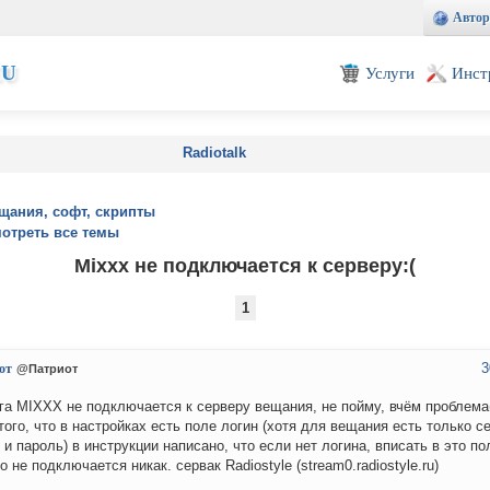
Автор
EU
Услуги
Инст
Radiotalk
щания, софт, скрипты
отреть все темы
Mixxx не подключается к серверу:(
1
3
от
@Патриот
ога MIXXX не подключается к серверу вещания, не пойму, вчём проблема(
 того, что в настройках есть поле логин (хотя для вещания есть только се
 и пароль) в инструкции написано, что если нет логина, вписать в это пол
но не подключается никак. сервак Radiostyle (stream0.radiostyle.ru)