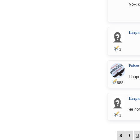
мож к
Патри
3
Falcon
Попро
888
Патри
не по
3