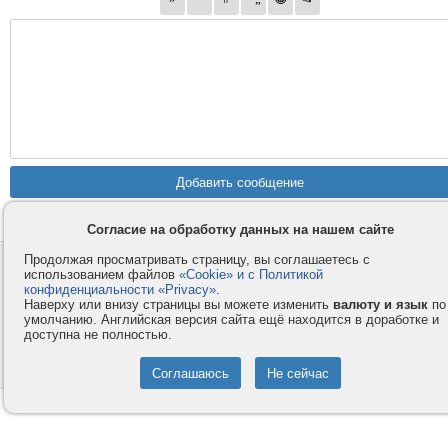
Согласие на обработку данных на нашем сайте
Продолжая просматривать страницу, вы соглашаетесь с
Контакты
Privacy и Cookie
использованием файлов
«Cookie» и с Политикой
Компания
Правила и условия
конфиденциальности «Privacy»
.
Наверху или внизу страницы вы можете изменить
валюту и язык
по
Услуги
Помощь
умолчанию. Английская версия сайта ещё находится в доработке и
доступна не полностью.
Как оплатить
Форумы
© 2008-2026
VMESTE.EU
- Все права защищены.