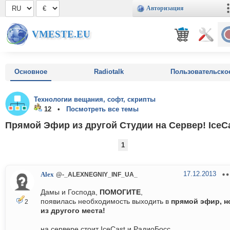
Авторизация
VMESTE.EU
Основное
Radiotalk
Пользовательско
Технологии вещания, софт, скрипты
12 •
Посмотреть все темы
Прямой Эфир из другой Студии на Сервер! IceC
1
17.12.2013
Alex
@-_ALEXNEGNIY_INF_UA_
Дамы и Господа,
ПОМОГИТЕ
,
появилась необходимость выходить в
прямой эфир, н
2
из другого места!
на сервере стоит IceCast и РадиоБосс