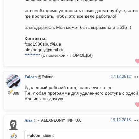
что необходимо установить в выездном ноутбуке, что и
где прописать, чтобы это все дело работало!
Благодарность Моя может быть выражена и в $$$ :)
Контакты:
fcsd1936zbu@i.ua
alexnegniy@mail.ru
**********
(с пометкой - ПОМОЩЬ!)
17.12.2013
Falcon
@Falcon
Удаленный рабочий стол, teamviewer и т.д.
Т.е. любая программа для удаленного доступа с одной
888
машины на другую.
19.12.2013
Alex
@-_ALEXNEGNIY_INF_UA_
Falcon
пишет:
2