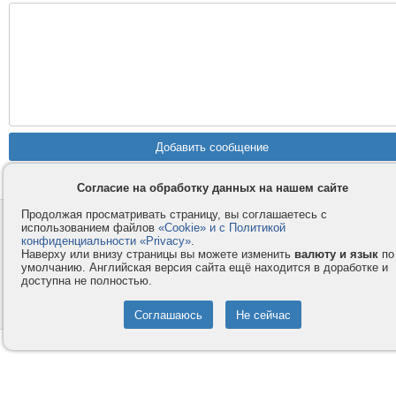
Согласие на обработку данных на нашем сайте
Продолжая просматривать страницу, вы соглашаетесь с
Контакты
Privacy и Cookie
использованием файлов
«Cookie» и с Политикой
Компания
Правила и условия
конфиденциальности «Privacy»
.
Наверху или внизу страницы вы можете изменить
валюту и язык
по
Услуги
Помощь
умолчанию. Английская версия сайта ещё находится в доработке и
доступна не полностью.
Как оплатить
Форумы
© 2008-2026
VMESTE.EU
- Все права защищены.