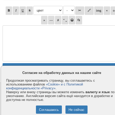
Согласие на обработку данных на нашем сайте
Продолжая просматривать страницу, вы соглашаетесь с
использованием файлов
«Cookie» и с Политикой
конфиденциальности «Privacy»
.
Контакты
Privacy и Cookie
Наверху или внизу страницы вы можете изменить
валюту и язык
по
Компания
Правила и условия
умолчанию. Английская версия сайта ещё находится в доработке и
доступна не полностью.
Услуги
Помощь
Как оплатить
Форумы
© 2008-2026
VMESTE.EU
- Все права защищены.