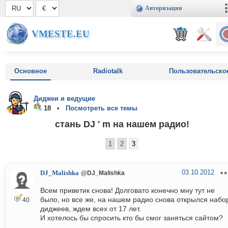
Авторизация
VMESTE.EU
Основное
Radiotalk
Пользовательско
Диджеи и ведущие
18 •
Посмотреть все темы
стань DJ ' m на нашем радио!
1
2
3
03.10.2012
DJ_Malishka
@DJ_Malishka
Всем приветик снова! Долговато конечно мну тут не
было, но все же, на нашем радио снова открылся набо
40
диджеев, ждем всех от 17 лет.
И хотелось бы спросить кто бы смог заняться сайтом?