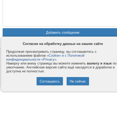
Согласие на обработку данных на нашем сайте
Продолжая просматривать страницу, вы соглашаетесь с
Контакты
Privacy и Cookie
использованием файлов
«Cookie» и с Политикой
конфиденциальности «Privacy»
.
Компания
Правила и условия
Наверху или внизу страницы вы можете изменить
валюту и язык
по
умолчанию. Английская версия сайта ещё находится в доработке и
Услуги
Помощь
доступна не полностью.
Как оплатить
Форумы
© 2008-2026
VMESTE.EU
- Все права защищены.