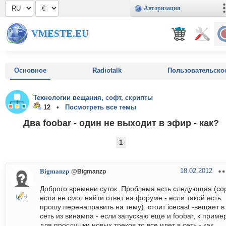
Авторизация
VMESTE.EU
Основное
Radiotalk
Пользовательско
Технологии вещания, софт, скрипты
12 •
Посмотреть все темы
Два foobar - один не выходит в эфир - как?
1
18.02.2012
Bigmanzp
@Bigmanzp
Доброго времени суток. Проблема есть следующая (со
если не смог найти ответ на форуме - если такой есть
2
прошу перенаправить на тему): стоит icecast -вещает в
сеть из винампа - если запускаю еще и foobar, к пример
для прослушки новых треков то все идет в сеть - как