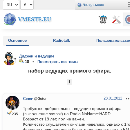
Авторизация
VMESTE.EU
Основное
Radiotalk
Пользовательско
Диджеи и ведущие
18 •
Посмотреть все темы
набор ведущих прямого эфира.
1
28.01.2012
Gotor
@Gotor
Требуются добровольцы - ведущие прямого эфира
(выполнение заявок) на Radio NoName:HARD.
235
Возраст от 18 лет, пол не важен.
Количество слушателей он-лайн невелико, однако с 1г
февраля наши передачи будут транслироваться на FM