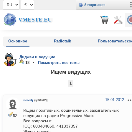
Авторизация
VMESTE.EU
Основное
Radiotalk
Пользовательско
Диджеи и ведущие
18 •
Посмотреть все темы
Ищем видущих
1
15.01.2012
newdj
@newdj
Ищем позитивных, общительных, зажигательных
ведущих на радио Progressive Music.
52
Все вопросы в:
ICQ: 600484660, 441337357
Skype: neewdj