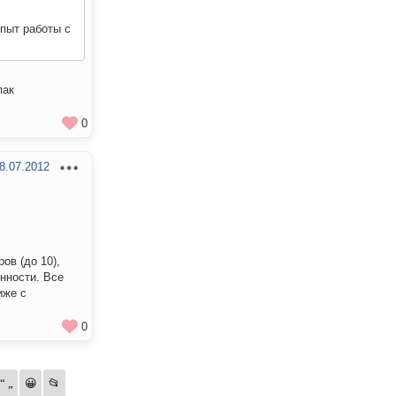
опыт работы с
пак
0
8.07.2012
ов (до 10),
нности. Все
иже с
0