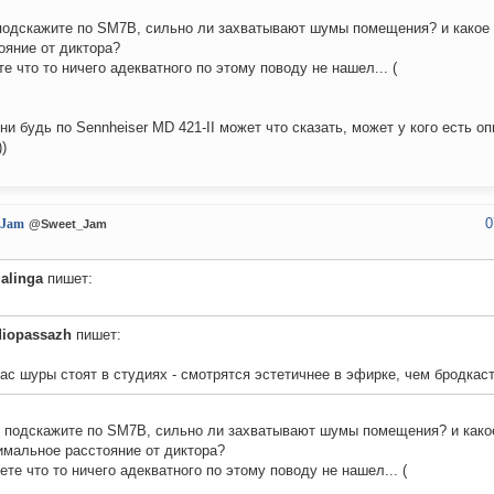
подскажите по SM7B, сильно ли захватывают шумы помещения? и какое
ояние от диктора?
те что то ничего адекватного по этому поводу не нашел... (
 ни будь по Sennheiser MD 421-II может что сказать, может у кого есть о
)
0
_Jam
@Sweet_Jam
alinga
пишет:
diopassazh
пишет:
нас шуры стоят в студиях - смотрятся эстетичнее в эфирке, чем бродкас
е подскажите по SM7B, сильно ли захватывают шумы помещения? и како
имальное расстояние от диктора?
ете что то ничего адекватного по этому поводу не нашел... (