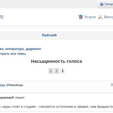
Автор
EU
Услуги
Инст
Radiotalk
ка, аппаратура, диджеинг
треть все темы
Насыщенность голоса
1
2
3
0
inga
@Ramalinga
iopassazh
пишет:
с шуры стоят в студиях - смотрятся эстетичнее в эфирке, чем бродкасте