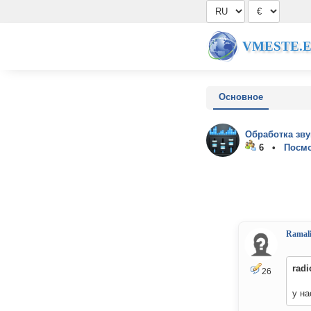
VMESTE.
Основное
Обработка зву
6 •
Посмо
Ramal
rad
26
у на