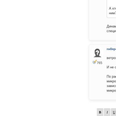
А кт
ним?
Динам
специ
radiop
ветро
765
И не 
По ра
микро
завис
микро