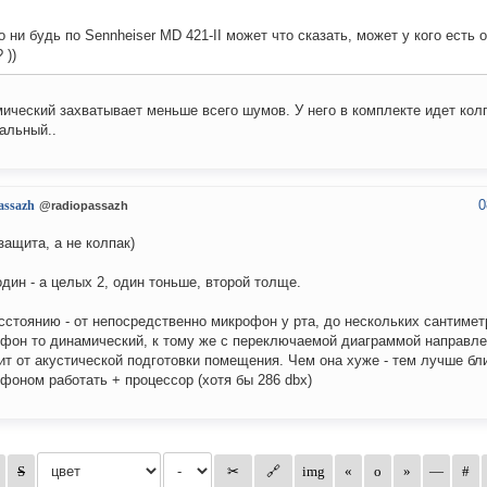
о ни будь по Sennheiser MD 421-II может что сказать, может у кого есть 
 ))
ический захватывает меньше всего шумов. У него в комплекте идет кол
альный..
0
assazh
@radiopassazh
защита, а не колпак)
один - а целых 2, один тоньше, второй толще.
сстоянию - от непосредственно микрофон у рта, до нескольких сантиметр
фон то динамический, к тому же с переключаемой диаграммой направле
ит от акустической подготовки помещения. Чем она хуже - тем лучше бл
фоном работать + процессор (хотя бы 286 dbx)