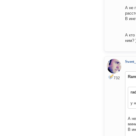
А не 
расст
В ине
А кто
ним? )
Sweet
Ram
732
ra
у 
А н
мин
В ин