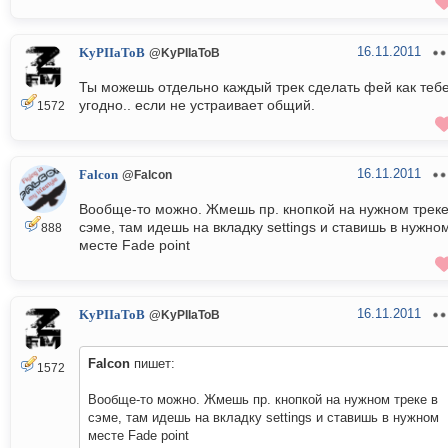
16.11.2011
KyPIIaToB
@KyPIIaToB
Ты можешь отдельно каждый трек сделать фей как теб
угодно.. если не устраивает общий.
1572
16.11.2011
Falcon
@Falcon
Вообще-то можно. Жмешь пр. кнопкой на нужном треке
сэме, там идешь на вкладку settings и ставишь в нужно
888
месте Fade point
16.11.2011
KyPIIaToB
@KyPIIaToB
Falcon
пишет:
1572
Вообще-то можно. Жмешь пр. кнопкой на нужном треке в
сэме, там идешь на вкладку settings и ставишь в нужном
месте Fade point