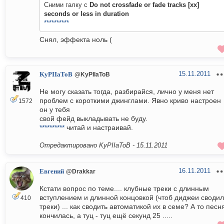
Сними галку с
Do not crossfade or fade tracks [xx]
seconds or less in duration
**********
Снял, эффекта ноль (
15.11.2011
KyPIIaToB
@KyPIIaToB
Не могу сказать тогда, разбирайся, лично у меня нет
проблем с короткими джинглами. Явно криво настроен
1572
он у тебя
свой фейд выкладывать не буду.
**********
читай и настраивай.
Отредактировано KyPIIaToB -
15.11.2011
16.11.2011
Евгений
@Drakkar
Кстати вопрос по теме.... клубные треки с длинным
вступлением и длинной концовкой (чтоб диджеи своди
410
треки) ... как сводить автоматикой их в семе? А то песн
кончилась, а туц - туц ещё секунд 25 .....