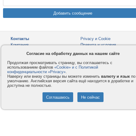
Контакты
Privacy и Cookie
Компания
Правила и условия
Согласие на обработку данных на нашем сайте
Услуги
Помощь
Как оплатить
Форумы
Продолжая просматривать страницу, вы соглашаетесь с
использованием файлов
«Cookie» и с Политикой
© 2008-2026
VMESTE.EU
- Все права защищены.
конфиденциальности «Privacy»
.
Наверху или внизу страницы вы можете изменить
валюту и язык
по
умолчанию. Английская версия сайта ещё находится в доработке и
доступна не полностью.