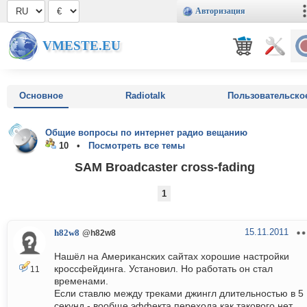
Авторизация
VMESTE.EU
Основное
Radiotalk
Пользовательско
Общие вопросы по интернет радио вещанию
10 •
Посмотреть все темы
SAM Broadcaster cross-fading
1
15.11.2011
h82w8
@h82w8
Нашёл на Американских сайтах хорошие настройки
кроссфейдинга. Установил. Но работать он стал
11
временами.
Если ставлю между треками джингл длительностью в 5
секунд - вообще эффекта перехода как такового нет.