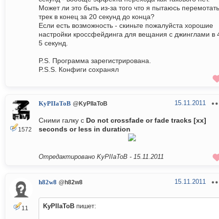
Может ли это быть из-за того что я пытаюсь перемотат
трек в конец за 20 секунд до конца?
Если есть возможность - скиньте пожалуйста хорошие
настройки кроссфейдинга для вещания с джинглами в 
5 секунд.
P.S. Программа зарегистрирована.
P.S.S. Конфиги сохранял
15.11.2011
KyPIIaToB
@KyPIIaToB
Сними галку с
Do not crossfade or fade tracks [xx]
seconds or less in duration
1572
Отредактировано KyPIIaToB -
15.11.2011
15.11.2011
h82w8
@h82w8
KyPIIaToB
пишет:
11