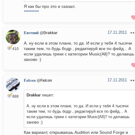
Я как бы про это и сказал.
**********
17.11.2011
Евгений
@Drakkar
А. ну если в этом плане, то да. И если у тебя 4 тысячи
таким тем, то будь бодр , редактируй все по фейд... А
410
если удалишь треки с категории Music(All)? то делаешь
заново :)
17.11.2011
Falcon
@Falcon
Drakkar
пишет:
888
А. ну если в этом плане, то да. И если у тебя 4 тысячи
таким тем, то будь бодр , редактируй все по фейд... А
если удалишь треки с категории Music(All)? то делаешь
заново :)
Как вариант, открываешь Audition или Sound Forge и