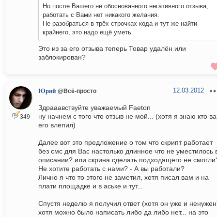
Но после Вашего не обоснованного негативного отзыва,
работать с Вами нет никакого желания.
Не разобраться в трёх строчках кода и тут же найти
крайнего, это надо ещё уметь.
Это из за его отзыва теперь Товар удалён или
заблокирован?
12.03.2012
Юрий
@Всё-просто
Здрааавствуйте уважаемый Faeton
ну начнем с того что отзыв не мой... (хотя я знаю кто в
349
его влепил)
Далее вот это предложение о том что скрипт работает
без смс для Вас настолько длинное что не уместилось 
описании? или скрина сделать подходящего не смогли
Не хотите работать с нами? - А вы работали?
Лично я что то этого не заметил, хотя писал вам и на
плати площадке и в аське и тут...
Спустя неделю я получил ответ (хотя он уже и ненужен
хотя можно было написать либо да либо нет... на это