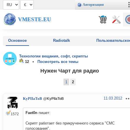
Авторизация
VMESTE.EU
Основное
Radiotalk
Пользовательско
Технологии вещания, софт, скрипты
12 •
Посмотреть все темы
Нужен Чарт для радио
1
2
11.03.2012
KyPIIaToB
@KyPIIaToB
Faet0n
пишет:
1572
Скрипт работает без прикрученного сервиса "СМС
голосования".