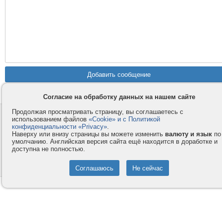
Согласие на обработку данных на нашем сайте
Продолжая просматривать страницу, вы соглашаетесь с
Контакты
Privacy и Cookie
использованием файлов
«Cookie» и с Политикой
Компания
Правила и условия
конфиденциальности «Privacy»
.
Наверху или внизу страницы вы можете изменить
валюту и язык
по
Услуги
Помощь
умолчанию. Английская версия сайта ещё находится в доработке и
доступна не полностью.
Как оплатить
Форумы
© 2008-2026
VMESTE.EU
- Все права защищены.