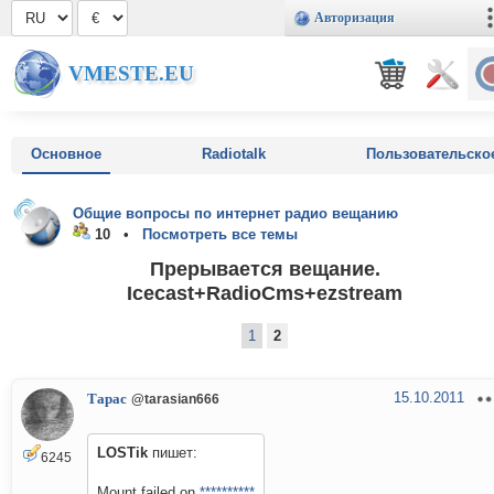
Авторизация
VMESTE.EU
Основное
Radiotalk
Пользовательско
Общие вопросы по интернет радио вещанию
10 •
Посмотреть все темы
Прерывается вещание.
Icecast+RadioCms+ezstream
1
2
15.10.2011
Тарас
@tarasian666
LOSTik
пишет:
6245
Mount failed on
**********