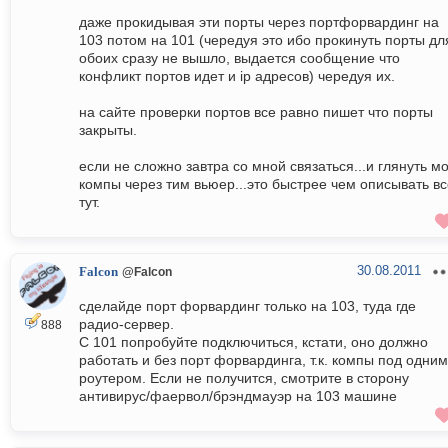
даже прокидывая эти порты через портфорвардинг на
103 потом на 101 (чередуя это ибо прокинуть порты дл
обоих сразу не вышло, выдается сообщение что
конфликт портов идет и ip адресов) чередуя их.
на сайте проверки портов все равно пишет что порты
закрыты.
если не сложно завтра со мной связаться...и глянуть м
компы через тим вьюер...это быстрее чем описывать вс
тут.
30.08.2011
Falcon
@Falcon
сделайде порт форвардинг только на 103, туда где
радио-сервер.
888
С 101 попробуйте подключиться, кстати, оно должно
работать и без порт форвардинга, т.к. компы под одним
роутером. Если не получится, смотрите в сторону
антивирус/фаервол/брэндмауэр на 103 машине