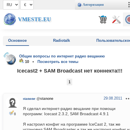
Авторизация
VMESTE.EU
Основное
Radiotalk
Пользовательско
Общие вопросы по интернет радио вещанию
10 •
Посмотреть все темы
Icecast2 + SAM Broadcast нет коннекта!!!
1
29.08.2011
stanone
@stanone
Я сделал интернет-радио вещание при помощи
программ: Icecast 2.3.2, SAM Broadcast 4.9.1
8
Я настроил конфиг на программе IceCast 2, так же
установил SAM Broadcaster и так же настроил конфиг н