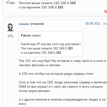
Постом выше пишете 192.168.0.
103
888
а на картинке 192.168.0.
101
30.08.2011
stanone
@stanone
Falcon
пишет:
8
Какой ваш IP внутри сети под роутером?
Постом выше пишете 192.168.0.
103
а на картинке 192.168.0.
101
Так 101 это ноутбук! На котором я сижу просто в сети и
смотрю фильмы и прочее...
а 103 это нетбук на котором ради-сервер стоит.
Суть в том что на 103, когда запускаю сервер и включа
SAM то все играет и с него же самого я могу слушать
поток через винамп...
а с других компов и компов снаружи(другие люди) я не
могу.