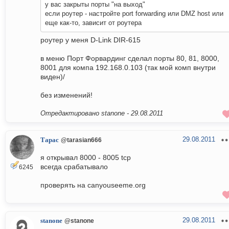
у вас закрыты порты "на выход"
если роутер - настройте port forwarding или DMZ host или
еще как-то, зависит от роутера
роутер у меня D-Link DIR-615
в меню Порт Форвардинг сделал порты 80, 81, 8000,
8001 для компа 192.168.0.103 (так мой комп внутри
виден)/
без изменений!
Отредактировано stanone -
29.08.2011
29.08.2011
Тарас
@tarasian666
я открывал 8000 - 8005 tcp
всегда срабатывало
6245
проверять на canyouseeme.org
29.08.2011
stanone
@stanone