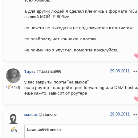
всех компов...
а для других людей я сделал плейлись в формате m3u
сылкой МОЙ IP:80/live
но ничего не выходит и не подключается к статистике...
по плейлисту нет коннекта к потоку...
не пойму что я упустил, помогите пожалуйста.
29.08.2011
Тарас
@tarasian666
у вас закрыты порты "на выход"
если роутер - настройте port forwarding или DMZ host и
6245
еще как-то, зависит от роутера
29.08.2011
stanone
@stanone
tarasian666
пишет:
8