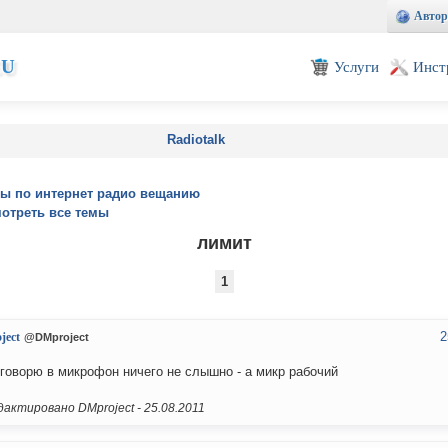
Автор
EU
Услуги
Инст
Radiotalk
ы по интернет радио вещанию
отреть все темы
лимит
1
2
ject
@DMproject
 говорю в микрофон ничего не слышно - а микр рабочий
актировано DMproject -
25.08.2011