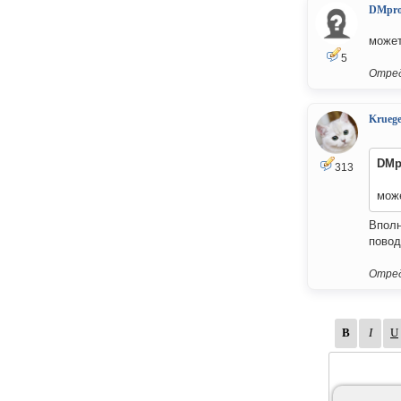
DMpro
может
5
Отред
Kruege
DMp
313
може
Вполн
повод
Отред