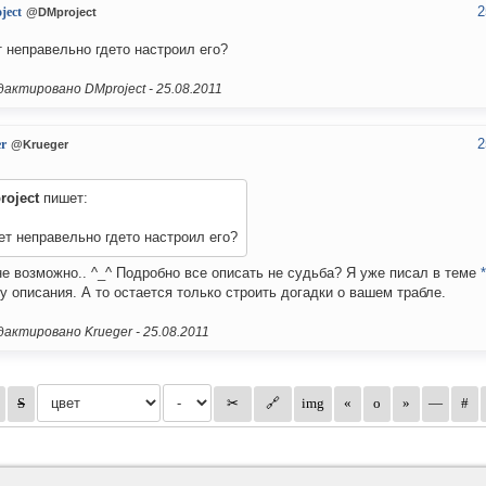
2
ject
@DMproject
 неправельно гдето настроил его?
актировано DMproject -
25.08.2011
2
r
@Krueger
roject
пишет:
т неправельно гдето настроил его?
е возможно.. ^_^ Подробно все описать не судьба? Я уже писал в теме
*
у описания. А то остается только строить догадки о вашем трабле.
актировано Krueger -
25.08.2011