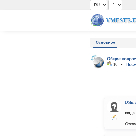
VMESTE.
Основное
Общие вопрос
10 •
Посм
DMpro
когда
5
Отред