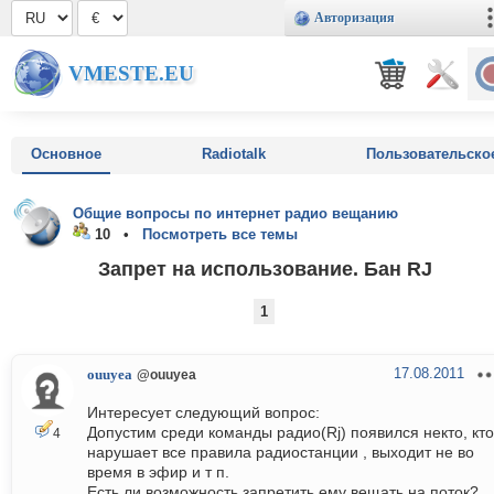
Авторизация
VMESTE.EU
Основное
Radiotalk
Пользовательско
Общие вопросы по интернет радио вещанию
10 •
Посмотреть все темы
Запрет на использование. Бан RJ
1
17.08.2011
ouuyea
@ouuyea
Интересует следующий вопрос:
Допустим среди команды радио(Rj) появился некто, кто
4
нарушает все правила радиостанции , выходит не во
время в эфир и т п.
Есть ли возможность запретить ему вещать на поток?