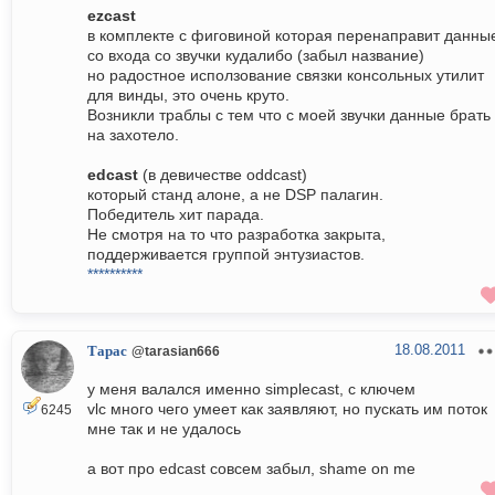
ezcast
в комплекте с фиговиной которая перенаправит данны
со входа со звучки кудалибо (забыл название)
но радостное исползование связки консольных утилит
для винды, это очень круто.
Возникли траблы с тем что с моей звучки данные брать
на захотело.
edcast
(в девичестве oddcast)
который станд алоне, а не DSP палагин.
Победитель хит парада.
Не смотря на то что разработка закрыта,
поддерживается группой энтузиастов.
**********
18.08.2011
Тарас
@tarasian666
у меня валался именно simplecast, с ключем
vlc много чего умеет как заявляют, но пускать им поток
6245
мне так и не удалось
а вот про edcast совсем забыл, shame on me