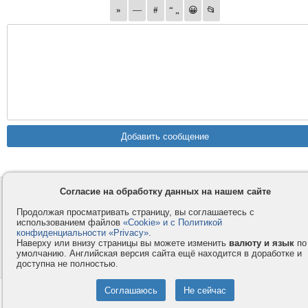
Согласие на обработку данных на нашем сайте
Контакты
Privacy и Cookie
Компания
Правила и условия
Продолжая просматривать страницу, вы соглашаетесь с
использованием файлов
«Cookie» и с Политикой
Услуги
Помощь
конфиденциальности «Privacy»
.
Как оплатить
Форумы
Наверху или внизу страницы вы можете изменить
валюту и язык
по
умолчанию. Английская версия сайта ещё находится в доработке и
© 2008-2026
VMESTE.EU
- Все права защищены.
доступна не полностью.