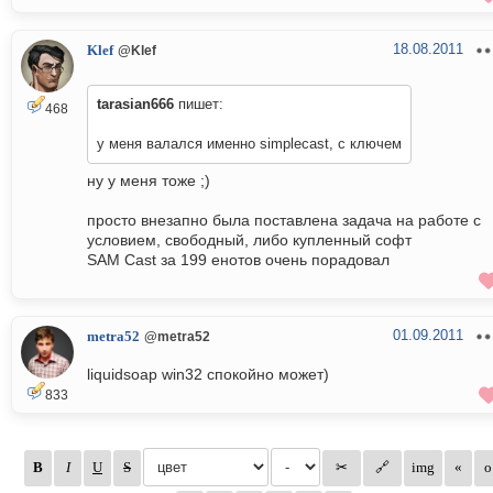
18.08.2011
Klef
@Klef
tarasian666
пишет:
468
у меня валался именно simplecast, с ключем
ну у меня тоже ;)
просто внезапно была поставлена задача на работе с
условием, свободный, либо купленный софт
SAM Cast за 199 енотов очень порадовал
01.09.2011
metra52
@metra52
liquidsoap win32 спокойно может)
833