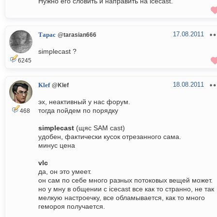
Нужно его словить и направить на icecast.
17.08.2011
Тарас
@tarasian666
simplecast ?
6245
18.08.2011
Klef
@Klef
эх, неактивный у нас форум.
тогда пойдем по порядку
468
simplecast
(щяс SAM cast)
удобен, фактически кусок отрезанного сама.
минус цена
vlc
да, он это умеет.
он сам по себе много разных потоковых вещей может.
но у мну в общении с icecast все как то странно, не так
мелкую настроечку, все обламывается, как то много
гемороя получается.