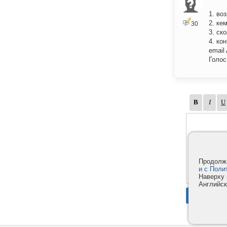
1. воз
2. ке
30
3. ск
4. ко
email
Голос
Продолжа
и с Поли
Наверху 
Английск