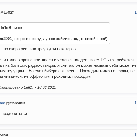
1
@Leff27
IIaToB
пишет:
im2001
, скоро в школу, лучше займись подготовкой к ней)
, но скоро реально траур для некоторых..
сли голос хорошо поставлен и человек владеет всем ПО что требуется +
ал на больших радио-станция, я считаю он может назвать себя может не
ым ведущим... На счет бибера согласен... Проходим мимо не сорим, не
авливаемся, не оффтопим, проходим, проходим!
актировано Leff27 -
18.08.2011
1
tnik
@itrabotnik
 продолжается.
1
Azat