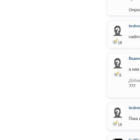
Отред
itrabo
vadim
16
Вадим
а кем
9
Добав
???
itrabo
Пока 
16