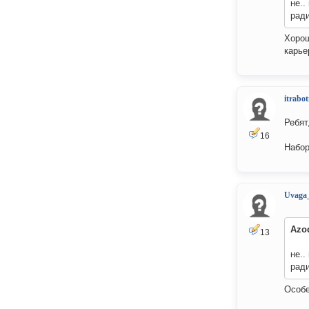
не..
ради
Хорош
карье
itrabo
Ребят
16
Набор
Uvaga
Azo
13
не..
ради
Особе