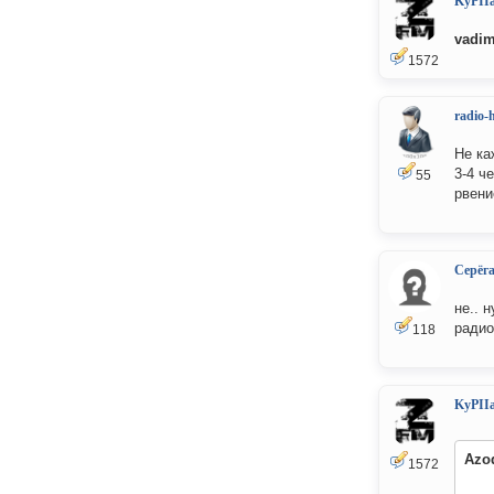
KyPII
vadi
1572
radio-
Не ка
3-4 ч
55
рвени
Серёг
не.. 
радио
118
KyPII
Azo
1572