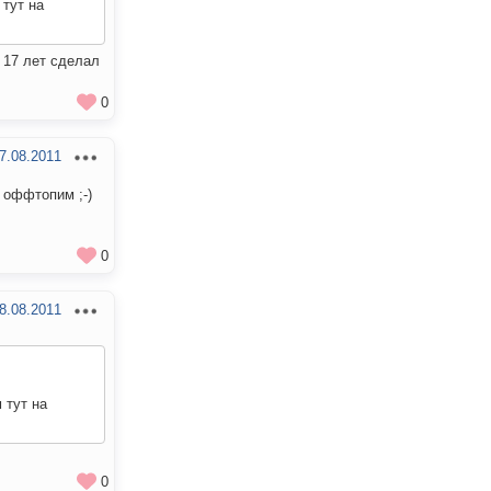
 тут на
 17 лет сделал
0
7.08.2011
 оффтопим ;-)
0
8.08.2011
м тут на
0