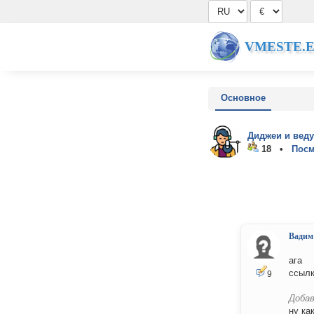
VMESTE.
Основное
Диджеи и вед
18 •
Посм
Вадим
ага
ссылк
9
Добав
ну ка