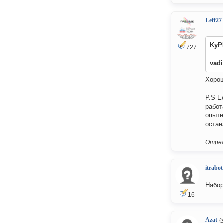
Leff27
KyP
727
vad
Хорош
P.S Е
работ
опытн
остан
Отред
itrabo
Набор
16
Azat
@