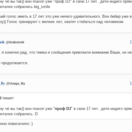
 ну чё вы так)) вон maxon уже "проф DJ" в свои 17 лет.. дети индиго прям
оталке собрались big_smile
ий голос иметь в 17 лет это уже ничего удивительного. Вон бибер уже в
ру)) Голос тренируют с мелких лет, хватит стебаться над человеком.
1
tnik
@itrabotnik
, я конечно рад, что темка и сообщения привлекли внимание Ваше, но не
 продолжается.
1
_By
@Uvaga_By
d
пишет:
 ну чё вы так)) вон maxon уже "
проф DJ
" в свои 17 лет.. дети индиго пря
оталке собрались :D
нно повеселило :)