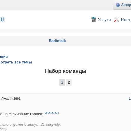
Автор
EU
Услуги
Инст
Radiotalk
ущие
отреть все темы
Набор команды
1
2
1
@vadim2001
а на скачивание голоса:
**********
лено спустя 6 минут 21 секунду:
к???