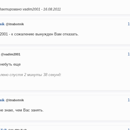
актировано vadim2001 -
16.08.2011
1
tnik
@itrabotnik
2001 - к сожалению вынужден Вам отказать.
1
@vadim2001
 небуть еще
лено спустя 2 минуты 38 секунд:
1
tnik
@itrabotnik
не знаю, чем Вас занять.