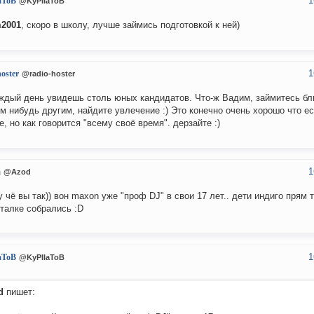
1
aToB
@KyPIIaToB
m2001
, скоро в школу, лучше займись подготовкой к ней)
1
hoster
@radio-hoster
ждый день увидешь столь юных кандидатов. Что-ж Вадим, займитесь б
ем нибудь другим, найдите увлечение :) Это конечно очень хорошо что е
е, но как говорится "всему своё время". дерзайте :)
1
а
@Azod
ну чё вы так)) вон maxon уже "проф DJ" в свои 17 лет.. дети индиго прям т
талке собрались :D
1
aToB
@KyPIIaToB
d
пишет: