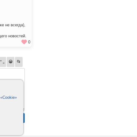
ке не всегда),
его новостей.
0
в
«Cookie»