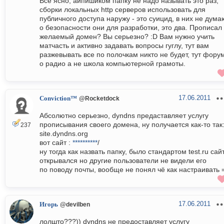
Все ясно, айпишиком папку не надо называть это раз,
сборки локальных http серверов использовать для
публичного доступа наружу - это суицид, в них не дума
о безопасности они для разработки, это два. Прописал
желаемый домен? Вы серьезно? :D Вам нужно учить
матчасть и активно задавать вопросы гуглу, тут вам
разжевывать все по полочкам никто не будет, тут фору
о радио а не школа компьютерной грамоты.
17.06.2011
Conviction™
@Rocketdock
Абсолютно серьезно, dyndns предаставляет услугу
прописывания своего домена, ну получается как-то так
237
site.dyndns.org
вот сайт :
**********
/
ну тогда как назвать папку, было стандартом test.ru сай
открывался но другие пользователи не видели его
по поводу почты, вообще не понял чё как настраивать 
17.06.2011
Игорь
@devilben
лолшто???)) dyndns не предоставляет услугу