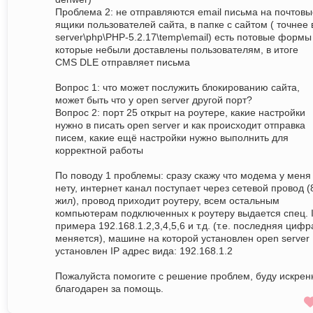
Проблема 2: не отправляются email письма на почтовы
ящики пользователей сайта, в папке с сайтом ( точнее 
server\php\PHP-5.2.17\temp\email) есть потовые формы
которые небыли доставлены пользователям, в итоге
CMS DLE отправляет письма
Вопрос 1: что может послужить блокированию сайта,
может быть что у open server другой порт?
Вопрос 2: порт 25 открыт на роутере, какие настройки
нужно в писать open server и как происходит отправка
писем, какие ещё настройки нужно выполнить для
корректной работы
По поводу 1 проблемы: сразу скажу что модема у меня
нету, интернет канал поступает через сетевой провод (
жил), провод приходит роутеру, всем остальным
компьютерам подключенных к роутеру выдается спец. 
примера 192.168.1.2,3,4,5,6 и т.д. (т.е. последняя цифр
меняется), машине на которой установлен open server
установлен IP адрес вида: 192.168.1.2
Пожалуйста помогите с решение проблем, буду искрен
благодарен за помощь.