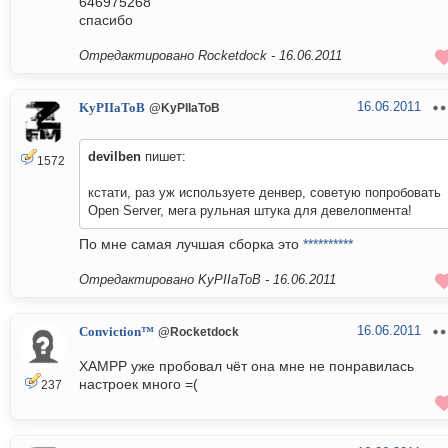
646975268
спасибо
Отредактировано Rocketdock -
16.06.2011
16.06.2011
KyPIIaToB
@KyPIIaToB
devilben
пишет:
1572
кстати, раз уж используете денвер, советую попробовать
Open Server, мега рульная штука для девелопмента!
По мне самая лучшая сборка это
**********
Отредактировано KyPIIaToB -
16.06.2011
16.06.2011
Conviction™
@Rocketdock
XAMPP уже пробовал чёт она мне не понравилась
настроек много =(
237