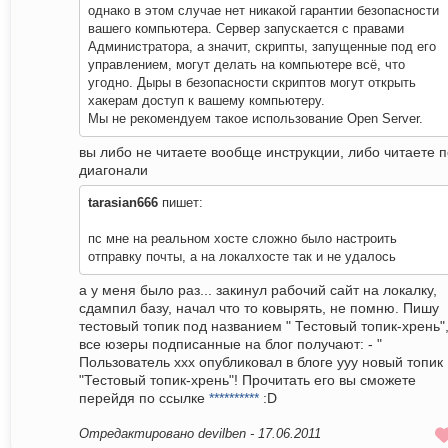
однако в этом случае нет никакой гарантии безопасности
вашего компьютера. Сервер запускается с правами
Администратора, а значит, скрипты, запущенные под его
управлением, могут делать на компьютере всё, что
угодно. Дыры в безопасности скриптов могут открыть
хакерам доступ к вашему компьютеру.
Мы не рекомендуем такое использование Open Server.
вы либо не читаете вообще инструкции, либо читаете п
диагонали
tarasian666
пишет:
пс мне на реальном хосте сложно было настроить
отправку почты, а на локалхосте так и не удалось
а у меня было раз... закинул рабочий сайт на локалку,
сдампил базу, начал что то ковырять, не помню. Пишу
тестовый топик под названием " Тестовый топик-хрень",
все юзеры подписанные на блог получают: - "
Пользователь ххх опубликовал в блоге yyy новый топик
"Тестовый топик-хрень"! Прочитать его вы сможете
перейдя по ссылке
**********
:D
Отредактировано devilben -
17.06.2011