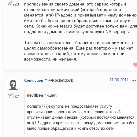
прописывания своего домена, это сервис который
223
отслеживает динамический (который постоянно
меняется, ага) IP-адрес и привязывает к нему доменно
имя что бы было проще обращаться к компьютеру из
сети. Конечно же test.ru будет доступен только вам, дл
поддержки доменных имен существуют NS серверы.
То чем вы занимаетесь - баловство и эксперименты в
целях самообразования. Еще раз повторю - у вас нет
элементарных знаний, потому помочь вам нет ни
возможности, ни желания.
17.06.2011
Conviction™
@Rocketdock
devilben
пишет:
237
лолшто???)) dyndns не предоставляет услугу
прописывания своего домена, это сервис который
отслеживает динамический (который постоянно меняется,
ага) IP-адрес и привязывает к нему доменное имя что бы
было проще обращаться к компьютеру из сети.