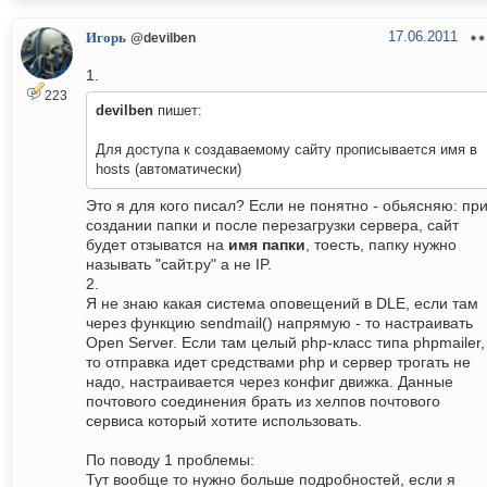
17.06.2011
Игорь
@devilben
1.
223
devilben
пишет:
Для доступа к создаваемому сайту прописывается имя в
hosts (автоматически)
Это я для кого писал? Если не понятно - обьясняю: пр
создании папки и после перезагрузки сервера, сайт
будет отзыватся на
имя папки
, тоесть, папку нужно
называть "сайт.ру" а не IP.
2.
Я не знаю какая система оповещений в DLE, если там
через функцию sendmail() напрямую - то настраивать
Open Server. Если там целый php-класс типа phpmailer,
то отправка идет средствами php и сервер трогать не
надо, настраивается через конфиг движка. Данные
почтового соединения брать из хелпов почтового
сервиса который хотите использовать.
По поводу 1 проблемы:
Тут вообще то нужно больше подробностей, если я