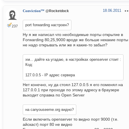
18.06.2011
Conviction™
@Rocketdock
port forwarding настроен?
237
Ну я же написал что необходимые порты открытие в
Forwarding 80,25,9000 вроде же больше некакие порты
не надо открывать или же я какие-то забыл?
хм... дайте ка угадаю, в настройках openserver стоит :
Код:
127.0.0.5 - IP адрес сервера
Нет конечно, ну да стоял 127.0.0.5 я его поменял на
127.0.0.1 при проходе по этому адресу в браузере
выходит справка по Open Server
на canyouseeme.org видно?
Если включить openserver то видно порт 9000 (т.е.
айскаст) порт 80 не видно