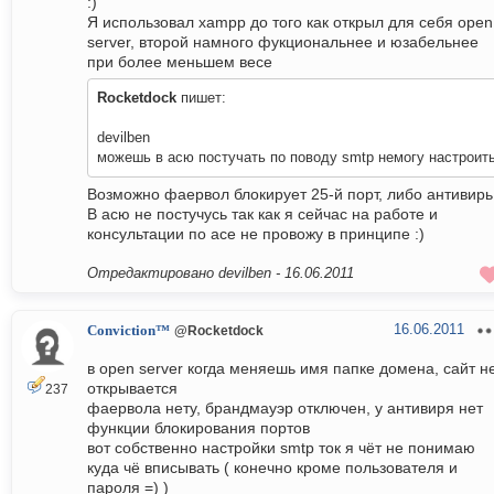
:)
Я использовал xamрр до того как открыл для себя open
server, второй намного фукциональнее и юзабельнее
при более меньшем весе
Rocketdock
пишет:
devilben
можешь в асю постучать по поводу smtp немогу настроит
Возможно фаервол блокирует 25-й порт, либо антивирь
В асю не постучусь так как я сейчас на работе и
консультации по асе не провожу в принципе :)
Отредактировано devilben -
16.06.2011
16.06.2011
Conviction™
@Rocketdock
в open server когда меняешь имя папке домена, сайт н
открывается
237
фаервола нету, брандмауэр отключен, у антивиря нет
функции блокирования портов
вот собственно настройки smtp ток я чёт не понимаю
куда чё вписывать ( конечно кроме пользователя и
пароля =) )