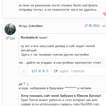
пс мне на реальном хосте сложно было настроить
отправку почты, а на локалхосте так и не удалось
17.06.2011
Игорь
@devilben
Rocketdock
пишет:
223
ну вот и всё запускаем денвер и сайт видит любой
желающий
Здесь я так понимаю совсем другие настройки
хм... дайте ка угадаю, в настройках openserver стоит :
127.0
.
0.5
-
IP
адрес
сервера
да ? :)
и еще, набираем в браузере
**********
и читаем
Хочу показать сайт моей бабушке в Южном Бутово!
Open Server может работать в сети интернет как веб-
сервер если использовать сервисы типа DynDNS.com,