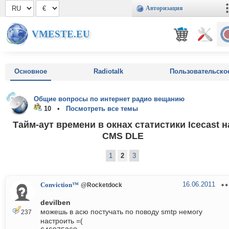
Авторизация
VMESTE.EU
Основное
Radiotalk
Пользовательско
Общие вопросы по интернет радио вещанию
10 •
Посмотреть все темы
Тайм-аут времени в окнах статистики Icecast н
CMS DLE
1
2
3
16.06.2011
Conviction™
@Rocketdock
devilben
можешь в асю постучать по поводу smtp немогу
237
настроить =(