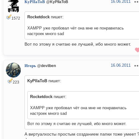
16.06.2011
KyPIIaToB
@KyPIIaToB
Rocketdock
пишет:
1572
XAMPP уже пробовал чёт она мне не понравилась
настроек много sad
Вот по этому я считаю ее лучшей, ибо много может.
16.06.2011
Игорь
@devilben
KyPIIaToB
пишет:
223
Rocketdock
пишет:
XAMPP уже пробовал чёт она мне не понравилась
настроек много sad
Вот по этому я считаю ее лучшей, ибо много может.
А виртуалхосты простым созданием папки тоже умеет 