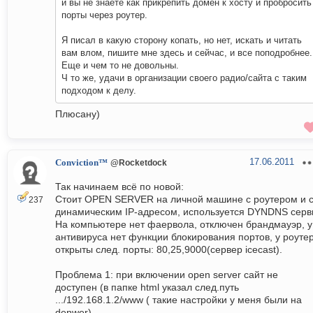
и вы не знаете как прикрепить домен к хосту и пробросить
порты через роутер.
Я писал в какую сторону копать, но нет, искать и читать
вам влом, пишите мне здесь и сейчас, и все поподробнее.
Еще и чем то не довольны.
Ч то же, удачи в организации своего радио/сайта с таким
подходом к делу.
Плюсану)
17.06.2011
Conviction™
@Rocketdock
Так начинаем всё по новой:
Стоит OPEN SERVER на личной машине с роутером и 
237
динамическим IP-адресом, используется DYNDNS серв
На компьютере нет фаервола, отключен брандмауэр, у
антивируса нет функции блокирования портов, у роуте
открыты след. порты: 80,25,9000(сервер icecast).
Проблема 1: при включении open server сайт не
доступен (в папке html указал след.путь
.../192.168.1.2/www ( такие настройки у меня были на
denwer)