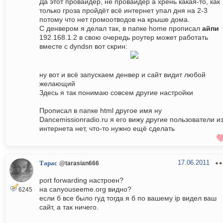
Да этот провайдер, не провайдер а хрень какая-то, как
только гроза пройдёт всё интернет упал дня на 2-3
потому что нет громоотводов на крыше дома.
С денвером я делал так, в папке home прописал
айпи
192.168.1.2 в свою очередь роутер может работать
вместе с dyndsn вот скрин:
ну вот и всё запускаем денвер и сайт видит любой
желающий
Здесь я так понимаю совсем другие настройки
Прописал в папке html другое имя ну
Dancemissionradio.ru я его вижу другие пользователи и
интернета нет, что-то нужно ещё сделать
17.06.2011
Тарас
@tarasian666
port forwarding настроен?
на canyouseeme.org видно?
6245
если б все было гуд тогда я б по вашему ip видел ваш
сайт, а так ничего.