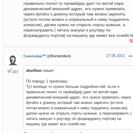
правельно понял то провайдер дает по витой паре
динамический внешний адрес, его нужно привязать
через dyndns к домену который там можно зарегить
(кстати потом можно и нормальный к ниму подципить
алиасом), далее нужно не открыть порты нужные, а
перенаправить ( читать мануал к роутеру по
форвардингу портов) на машину где живет все хозяйств
17.06.2011
Conviction™
@Rocketdock
devilben
пишет:
237
По поводу 1 проблемы:
Тут вообще то нужно больше подробностей, если я
правельно понял то провайдер дает по витой паре
динамический внешний адрес, его нужно привязать через
dyndns к домену который там можно зарегить (кстати
потом можно и нормальный к ниму подципить алиасом),
далее нужно не открыть порты нужные, а перенаправить (
читать мануал к роутеру по форвардингу портов) на
машину где живет все хозяйство.