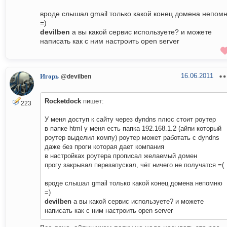
вроде слышал gmail только какой конец домена непом
=)
devilben
а вы какой сервис используете? и можете
написать как с ним настроить open server
16.06.2011
Игорь
@devilben
Rocketdock
пишет:
223
У меня доступ к сайту через dyndns плюс стоит роутер
в папке html у меня есть папка 192.168.1.2 (айпи который
роутер выделил компу) роутер может работать c dyndns
даже без проги которая дает компания
в настройках роутера прописал желаемый домен
прогу закрывал перезапускал, чёт ничего не получатся =(
вроде слышал gmail только какой конец домена непомню
=)
devilben
а вы какой сервис используете? и можете
написать как с ним настроить open server