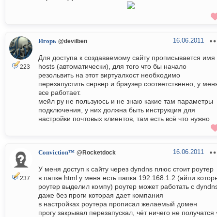
16.06.2011
Игорь
@devilben
Для доступа к создаваемому сайту прописывается имя 
hosts (автоматически), для того что бы начало
223
резольвить на этот виртуалхост необходимо
перезапустить сервер и браузер соответственно, у мен
все работает.
мейл ру не пользуюсь и не знаю какие там параметры
подключения, у них должна быть инструкция для
настройки почтовых клиентов, там есть всё что нужно
16.06.2011
Conviction™
@Rocketdock
У меня доступ к сайту через dyndns плюс стоит роутер
в папке html у меня есть папка 192.168.1.2 (айпи котор
237
роутер выделил компу) роутер может работать c dyndn
даже без проги которая дает компания
в настройках роутера прописал желаемый домен
прогу закрывал перезапускал, чёт ничего не получатся 