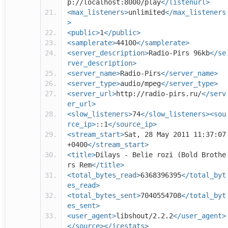
p://localhost:8000/play
</listenurl>
<max_listeners>
unlimited
</max_listeners
>
<public>
1
</public>
<samplerate>
44100
</samplerate>
<server_description>
Radio-Pirs 96kb
</se
rver_description>
<server_name>
Radio-Pirs
</server_name>
<server_type>
audio/mpeg
</server_type>
<server_url>
http://radio-pirs.ru/
</serv
er_url>
<slow_listeners>
74
</slow_listeners><sou
rce_ip>
::1
</source_ip>
<stream_start>
Sat, 28 May 2011 11:37:07
+0400
</stream_start>
<title>
Dilays - Belie rozi (Bold Brothe
rs Rem
</title>
<total_bytes_read>
6368396395
</total_byt
es_read>
<total_bytes_sent>
7040554708
</total_byt
es_sent>
<user_agent>
libshout/2.2.2
</user_agent>
</source></icestats>