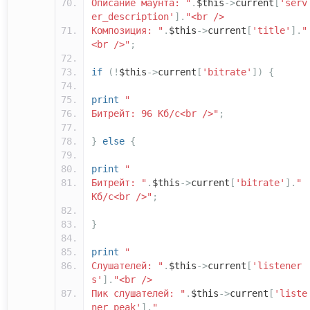
Описание маунта: "
.
$this
->
current
[
'serv
er_description'
].
"<br />
Композиция: "
.
$this
->
current
[
'title'
].
"
<br />"
;
if
(!
$this
->
current
[
'bitrate'
])
{
print
"
Битрейт: 96 Кб/с<br />"
;
}
else
{
print
"
Битрейт: "
.
$this
->
current
[
'bitrate'
].
"
Кб/с<br />"
;
}
print
"
Слушателей: "
.
$this
->
current
[
'listener
s'
].
"<br />
Пик слушателей: "
.
$this
->
current
[
'liste
ner_peak'
].
"