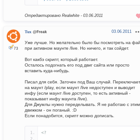
Отредактировано Realwhite -
03.06.2011
03.06.2011
Tux
@Freak
Уже лучше. Но желательно было бы посмотреть на фа
при активном маунте /live. Но ничего, и так сойдет.
73
Вот какбэ скрипт, который работает.
Осталось подогнать его под двиг сайта или просто
вставить куда-нибудь.
Писал для себя. Заточен под Ваш случай. Переключае
на маунт /play, если маунт /live недоступен и выводит
инфу (если маунт /live доступен, то есть активный -
показывает инфу маунта /live).
Для Джумлы нужно переделывать. Я не работаю с этим
движком - он поганый. :D
Если понадобится, скрипт можно дописать.
<?