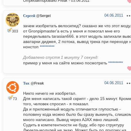
Отредактировано Freak -
03.06.2011
04.06.2011
Сергей
@Sergei
зачем изобретать велосипед? сказано же что этот моду
от Gronpipmaster'а есть у меня и помогал мне его
303
переделывать tarasian666. в этот модуль запихали выв
аватарки диджея, 2 потока, вывод трека при переходе 
нонстоп
**********
Добавлено спустя 1 минуту 7 секунд:
пример у меня на сайте можно посмотреть
**********
04.06.2011
Tux
@Freak
Никто ничего не изобретал.
Для меня написать такой скрипт - дело 15 минут. Кром
73
того, человек спросил - я показал.
Да и приложенный модуль отличается глупостью -
половину кода можно было бы сразу выкинуть, слишко
много написано. Вывод через AJAX явно лишний.
Судить в компетентности не буду, ибо про структуру
Джумла-модулей не знаю. Может быть по другому на