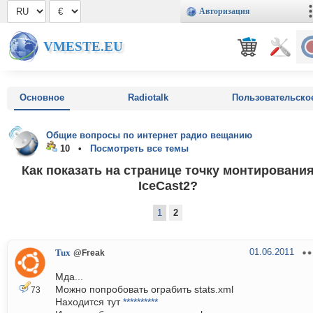
Авторизация
VMESTE.EU
Основное
Radiotalk
Пользовательско
Общие вопросы по интернет радио вещанию
10 •
Посмотреть все темы
Как показать на странице точку монтировани
IceCast2?
1
2
01.06.2011
Tux
@Freak
Мда...
Можно попробовать ограбить stats.xml
73
Находится тут
**********