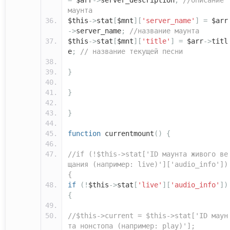
=
$arr
->
server_description
;
//описание
маунта
$this
->
stat
[
$mnt
][
'server_name'
]
=
$arr
->
server_name
;
//название маунта
$this
->
stat
[
$mnt
][
'title'
]
=
$arr
->
titl
e
;
// название текущей песни
}
}
}
function
currentmount
()
{
//if (!$this->stat['ID маунта живого ве
щания (например: live)']['audio_info'])
{
if
(!
$this
->
stat
[
'live'
][
'audio_info'
])
{
//$this->current = $this->stat['ID маун
та нонстопа (например: play)'];