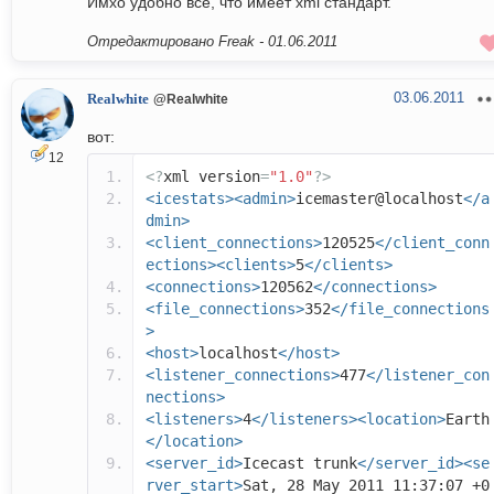
Имхо удобно все, что имеет xml стандарт.
Отредактировано Freak -
01.06.2011
03.06.2011
Realwhite
@Realwhite
вот:
12
<?
xml version
=
"1.0"
?>
<icestats><admin>
icemaster@localhost
</a
dmin>
<client_connections>
120525
</client_conn
ections><clients>
5
</clients>
<connections>
120562
</connections>
<file_connections>
352
</file_connections
>
<host>
localhost
</host>
<listener_connections>
477
</listener_con
nections>
<listeners>
4
</listeners><location>
Earth
</location>
<server_id>
Icecast trunk
</server_id><se
rver_start>
Sat, 28 May 2011 11:37:07 +0