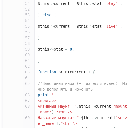
$this
->
current
=
$this
->
stat
[
'play'
];
}
else
{
$this
->
current
=
$this
->
stat
[
'live'
];
}
$this
->
stat
=
0
;
}
function
printcurrent
()
{
//Выводимая инфа (+ диз если нужно). Мо
жно дополнять и изменять
print
"
<nowrap>
Активный маунт: "
.
$this
->
current
[
'mount
_name'
].
"<br />
Название маунта: "
.
$this
->
current
[
'serv
er_name'
].
"<br />