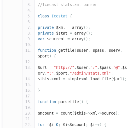
//Icecast stats.xml parser
class
Icestat
{
private
$xml
=
array
();
private
$stat
=
array
();
var
$current
=
array
();
function
getfile
(
$user
,
$pass
,
$serv
,
$port
)
{
$url
=
"http://"
.
$user
.
":"
.
$pass
.
"@"
.
$s
erv
.
":"
.
$port
.
"/admin/stats.xml"
;
$this
->
xml
=
simplexml_load_file
(
$url
);
}
function
parsefile
()
{
$mcount
=
count
(
$this
->
xml
->
source
);
for
(
$i
=
0
;
$i
<
$mcount
;
$i
++)
{