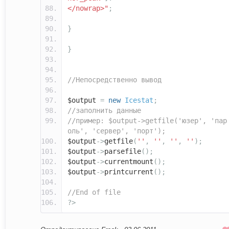
</nowrap>"
;
}
}
//Непосредственно вывод
$output
=
new
Icestat
;
//заполнить данные
//пример: $output->getfile('юзер', 'пар
оль', 'сервер', 'порт');
$output
->
getfile
(
''
,
''
,
''
,
''
);
$output
->
parsefile
();
$output
->
currentmount
();
$output
->
printcurrent
();
//End of file
?>