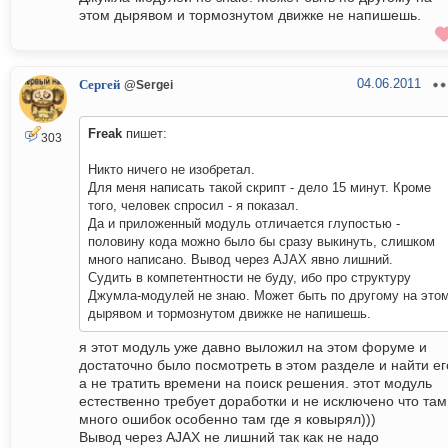
этом дырявом и тормознутом движке не напишешь.
04.06.2011
Сергей
@Sergei
Freak
пишет:
303
Никто ничего не изобретал.
Для меня написать такой скрипт - дело 15 минут. Кроме
того, человек спросил - я показал.
Да и приложенный модуль отличается глупостью -
половину кода можно было бы сразу выкинуть, слишком
много написано. Вывод через AJAX явно лишний.
Судить в компетентности не буду, ибо про структуру
Джумла-модулей не знаю. Может быть по другому на это
дырявом и тормознутом движке не напишешь.
я этот модуль уже давно выложил на этом форуме и
достаточно было посмотреть в этом разделе и найти ег
а не тратить времени на поиск решения. этот модуль
естественно требует доработки и не исключено что там
много ошибок особенно там где я ковырял)))
Вывод через AJAX не лишний так как не надо