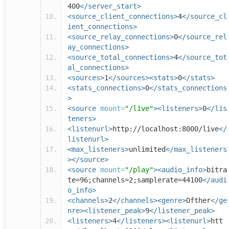
400
</server_start>
<source_client_connections>
4
</source_cl
ient_connections>
<source_relay_connections>
0
</source_rel
ay_connections>
<source_total_connections>
4
</source_tot
al_connections>
<sources>
1
</sources><stats>
0
</stats>
<stats_connections>
0
</stats_connections
>
<source
mount
=
"/live"
><listeners>
0
</lis
teners>
<listenurl>
http://localhost:8000/live
</
listenurl>
<max_listeners>
unlimited
</max_listeners
></source>
<source
mount
=
"/play"
><audio_info>
bitra
te=96;channels=2;samplerate=44100
</audi
o_info>
<channels>
2
</channels><genre>
Ofther
</ge
nre><listener_peak>
9
</listener_peak>
<listeners>
4
</listeners><listenurl>
htt