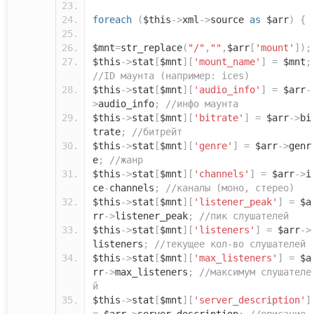
foreach
(
$this
->
xml
->
source
as
$arr
)
{
$mnt
=
str_replace
(
"/"
,
""
,
$arr
[
'mount'
]);
$this
->
stat
[
$mnt
][
'mount_name'
]
=
$mnt
;
//ID маунта (например: ices)
$this
->
stat
[
$mnt
][
'audio_info'
]
=
$arr
-
>
audio_info
;
//инфо маунта
$this
->
stat
[
$mnt
][
'bitrate'
]
=
$arr
->
bi
trate
;
//битрейт
$this
->
stat
[
$mnt
][
'genre'
]
=
$arr
->
genr
e
;
//жанр
$this
->
stat
[
$mnt
][
'channels'
]
=
$arr
->
i
ce
-
channels
;
//каналы (моно, стерео)
$this
->
stat
[
$mnt
][
'listener_peak'
]
=
$a
rr
->
listener_peak
;
//пик слушателей
$this
->
stat
[
$mnt
][
'listeners'
]
=
$arr
->
listeners
;
//текущее кол-во слушателей
$this
->
stat
[
$mnt
][
'max_listeners'
]
=
$a
rr
->
max_listeners
;
//максимум слушателе
й
$this
->
stat
[
$mnt
][
'server_description'
]