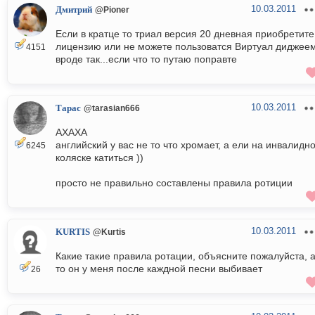
10.03.2011
Дмитрий
@Pioner
Если в кратце то триал версия 20 дневная приобретите
лицензию или не можете пользоватся Виртуал диджее
4151
вроде так...если что то путаю поправте
10.03.2011
Тарас
@tarasian666
АХАХА
английский у вас не то что хромает, а ели на инвалидн
6245
коляске катиться ))
просто не правильно составлены правила ротиции
10.03.2011
KURTIS
@Kurtis
Какие такие правила ротации, объясните пожалуйста, 
то он у меня после каждной песни выбивает
26