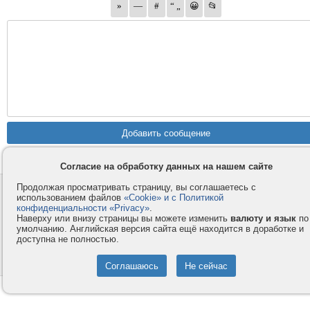
Согласие на обработку данных на нашем сайте
Продолжая просматривать страницу, вы соглашаетесь с
Контакты
Privacy и Cookie
использованием файлов
«Cookie» и с Политикой
Компания
Правила и условия
конфиденциальности «Privacy»
.
Наверху или внизу страницы вы можете изменить
валюту и язык
по
Услуги
Помощь
умолчанию. Английская версия сайта ещё находится в доработке и
доступна не полностью.
Как оплатить
Форумы
© 2008-2026
VMESTE.EU
- Все права защищены.