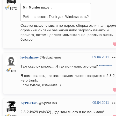
Mr_Murder
пишет:
1572
Ребят, а Icecast Trunk для Windows есть?
Ссылка выше, ставь и не парся, сборка отличная, держ
огромный онлайн без какил либо загрузок памяти и
прочего, потом цепляет моментально, реально очень
быстро
09.04.2011
levbazhenov
@levbazhenov
Там ссылок много... Я так понимаю, это она?
**********
183
Я сомневаюсь, так как в самом линке говорится о 2.3.2,
не о trunk.
Если туплю, извините :)
09.04.2011
KyPIIaToB
@KyPIIaToB
2.3.2-kh29 (win32) , где там много я не понимаю!