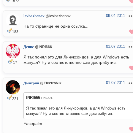
1572
09.04.2011
levbazhenov
@levbazhenov
На то странице не одна ссылка...
183
01.07.2011
Денис
@INRI666
Я так понял это для Линуксоидов, а для Windows есть
мануал? Ну и соответственно сам дестрибутив.
17
01.07.2011
Дмитрий
@ElectroNik
INRI666
пишет:
221
Я так понял это для Линуксоидов, а для Windows есть
мануал? Ну и соответственно сам дестрибутив.
Facepalm