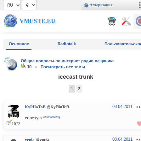
Авторизация
VMESTE.EU
Основное
Radiotalk
Пользовательско
Общие вопросы по интернет радио вещанию
10 •
Посмотреть все темы
icecast trunk
1
2
08.04.2011
KyPIIaToB
@KyPIIaToB
советую
**********
/
1572
08.04.2011
venia
@venia