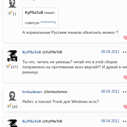
KyPIIaToB
пишет:
11
советую
**********
/
А нормальным Русским языком обьяснить можно ?
08.04.2011
KyPIIaToB
@KyPIIaToB
Ты что, читать не умеешь? читай что в этой сборке
поправлено на протяжении всех версий!!! И думай в че
1572
разница
08.04.2011
levbazhenov
@levbazhenov
Ребят, а Icecast Trunk для Windows есть?
183
08.04.2011
KyPIIaToB
@KyPIIaToB