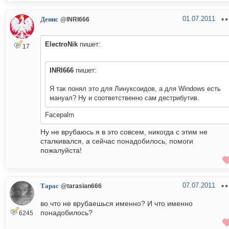
01.07.2011
Денис
@INRI666
ElectroNik
пишет:
17
INRI666
пишет:
Я так понял это для Линуксоидов, а для Windows есть
мануал? Ну и соответственно сам дестрибутив.
Facepalm
Ну не врубаюсь я в это совсем, никогда с этим не
сталкивался, а сейчас понадобилось, помоги
пожалуйста!
07.07.2011
Тарас
@tarasian666
во что не врубаешься именно? И что именно
понадобилось?
6245