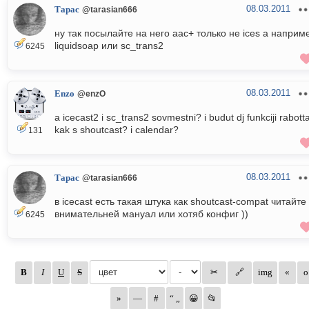
08.03.2011
Тарас
@tarasian666
ну так посылайте на него aac+ только не ices а наприм
liquidsoap или sc_trans2
6245
08.03.2011
Enzo
@enzO
a icecast2 i sc_trans2 sovmestni? i budut dj funkciji rabotta
kak s shoutcast? i calendar?
131
08.03.2011
Тарас
@tarasian666
в icecast есть такая штука как shoutcast-compat читайте
внимательней мануал или хотяб конфиг ))
6245