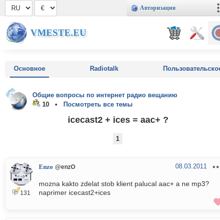
Авторизация
VMESTE.EU
Основное
Radiotalk
Пользовательско
Общие вопросы по интернет радио вещанию
10 •
Посмотреть все темы
icecast2 + ices = aac+ ?
1
08.03.2011
Enzo
@enzO
mozna kakto zdelat stob klient palucal aac+ a ne mp3?
naprimer icecast2+ices
131