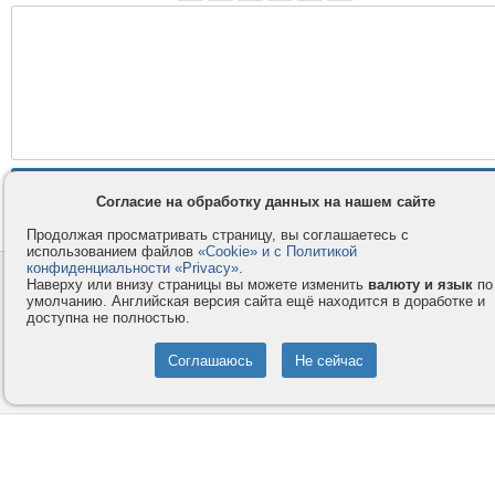
Согласие на обработку данных на нашем сайте
Продолжая просматривать страницу, вы соглашаетесь с
использованием файлов
«Cookie» и с Политикой
конфиденциальности «Privacy»
.
Контакты
Privacy и Cookie
Наверху или внизу страницы вы можете изменить
валюту и язык
по
умолчанию. Английская версия сайта ещё находится в доработке и
Компания
Правила и условия
доступна не полностью.
Услуги
Помощь
Как оплатить
Форумы
© 2008-2026
VMESTE.EU
- Все права защищены.