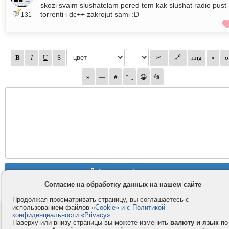
skozi svaim slushatelam pered tem kak slushat radio pust
torrenti i dc++ zakrojut sami :D
131
Согласие на обработку данных на нашем сайте
Продолжая просматривать страницу, вы соглашаетесь с
использованием файлов
«Cookie» и с Политикой
Контакты
Privacy и Cookie
конфиденциальности «Privacy»
.
Наверху или внизу страницы вы можете изменить
валюту и язык
по
Компания
Правила и условия