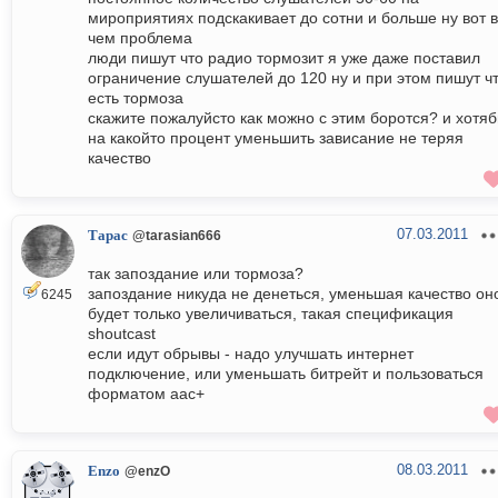
мироприятиях подскакивает до сотни и больше ну вот в
чем проблема
люди пишут что радио тормозит я уже даже поставил
ограничение слушателей до 120 ну и при этом пишут ч
есть тормоза
скажите пожалуйсто как можно с этим боротся? и хотя
на какойто процент уменьшить зависание не теряя
качество
07.03.2011
Тарас
@tarasian666
так запоздание или тормоза?
запоздание никуда не денеться, уменьшая качество он
6245
будет только увеличиваться, такая спецификация
shoutcast
если идут обрывы - надо улучшать интернет
подключение, или уменьшать битрейт и пользоваться
форматом aac+
08.03.2011
Enzo
@enzO