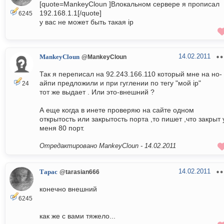
[quote=MankeyCloun ]Влокальном сервере я прописал
192.168.1.1[/quote]
6245
у вас не может быть такая ip
14.02.2011
MankeyCloun
@MankeyCloun
Так я переписал на 92.243.166.110 который мне на но-
айпи предложили и при гуглении по тегу "мой ip"
24
тот же выдает . Или это-внешний ?
А еще когда в инете проверяю на сайте одном
открытость или закрытость порта ,то пишет ,что закрыт 
меня 80 порт.
Отредактировано MankeyCloun -
14.02.2011
14.02.2011
Тарас
@tarasian666
конечно внешний
6245
как же с вами тяжело...