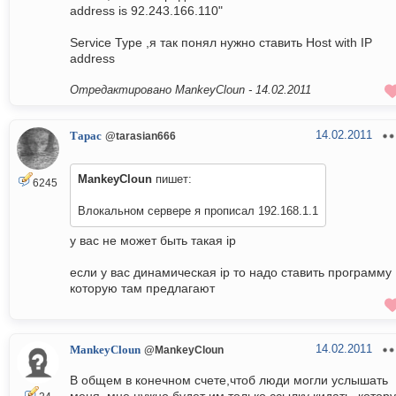
address is 92.243.166.110"
Service Type ,я так понял нужно ставить Host with IP
address
Отредактировано MankeyCloun -
14.02.2011
14.02.2011
Тарас
@tarasian666
MankeyCloun
пишет:
6245
Влокальном сервере я прописал 192.168.1.1
у вас не может быть такая ip
если у вас динамическая ip то надо ставить программу
которую там предлагают
14.02.2011
MankeyCloun
@MankeyCloun
В общем в конечном счете,чтоб люди могли услышать