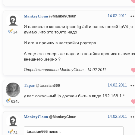
14.02.2011
MankeyCloun
@MankeyCloun
Я написал в консоли ipconfig /all и нашел некий IpV4 ,я
думаю ,что это то,что надо .
24
И его я проишу в настройки роутера .
А еще его теперь же надо и в но-айпи прописать вметс
внешнего ,верно ?
Отредактировано MankeyCloun -
14.02.2011
14.02.2011
Тарас
@tarasian666
у вас локальный ip должен быть в виде 192.168.1.*
6245
14.02.2011
MankeyCloun
@MankeyCloun
tarasian666
пишет:
24