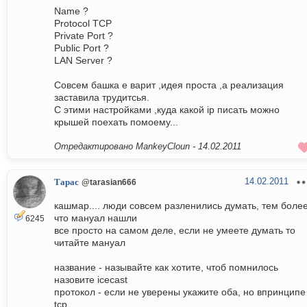
Name ?
Protocol TCP
Private Port ?
Public Port ?
LAN Server ?
Совсем башка е варит ,идея проста ,а реализация
заставила трудитсья.
С этими настройками ,куда какой ip писать можно
крышей поехать помоему...
Отредактировано MankeyCloun -
14.02.2011
14.02.2011
Тарас
@tarasian666
кашмар.... люди совсем разленились думать, тем боле
что мануал нашли
6245
все просто на самом деле, если не умеете думать то
читайте мануал
название - называйте как хотите, чтоб помнилось
назовите icecast
протокол - если не уверены укажите оба, но впринципе
tcp