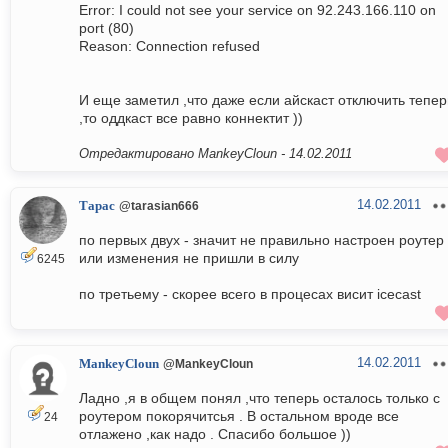
Error: I could not see your service on 92.243.166.110 on
port (80)
Reason: Connection refused
И еще заметил ,что даже если айскаст отключить тепер
,то оддкаст все равно коннектит ))
Отредактировано MankeyCloun -
14.02.2011
14.02.2011
Тарас
@tarasian666
по первых двух - значит не правильно настроен роутер
или изменения не пришли в силу
6245
по третьему - скорее всего в процесах висит icecast
14.02.2011
MankeyCloun
@MankeyCloun
Ладно ,я в общем понял ,что теперь осталось только с
роутером покорячитсья . В остальном вроде все
24
отлажено ,как надо . Спасибо большое ))