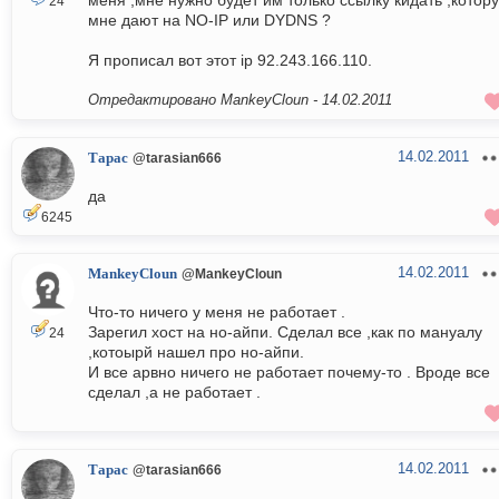
меня ,мне нужно будет им только ссылку кидать ,котор
24
мне дают на NO-IP или DYDNS ?
Я прописал вот этот ip 92.243.166.110.
Отредактировано MankeyCloun -
14.02.2011
14.02.2011
Тарас
@tarasian666
да
6245
14.02.2011
MankeyCloun
@MankeyCloun
Что-то ничего у меня не работает .
Зарегил хост на но-айпи. Сделал все ,как по мануалу
24
,котоырй нашел про но-айпи.
И все арвно ничего не работает почему-то . Вроде все
сделал ,а не работает .
14.02.2011
Тарас
@tarasian666