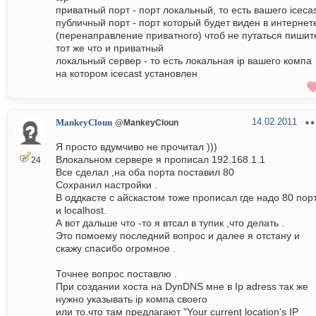
приватный порт - порт локальный, то есть вашего iceca
публичный порт - порт который будет виден в интернет
(перенаправление приватного) чтоб не путаться пишит
тот же что и приватный
локальный сервер - то есть локальная ip вашего компа
на котором icecast установлен
14.02.2011
MankeyCloun
@MankeyCloun
Я просто вдумчиво не прочитал )))
Влокальном сервере я прописал 192.168.1.1
24
Все сделал ,на оба порта поставил 80
Сохранил настройки .
В оддкасте с айскастом тоже прописал где надо 80 пор
и localhost.
А вот дальше что -то я втсал в тупик ,что делать .
Это помоему последний вопрос и далее я отстану и
скажу спасибо огромное .
Точнее вопрос поставлю .
При создании хоста на DynDNS мне в Ip adress так же
нужно указывать ip компа своего
или то,что там предлагают "Your current location's IP