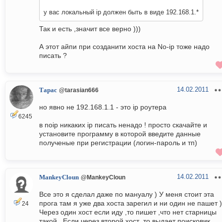
у вас локальный ip должен быть в виде 192.168.1.*
Так и есть ,значит все верно )))
А этот айпи при созданити хоста на No-ip тоже надо
писать ?
14.02.2011
Тарас
@tarasian666
но явно не 192.168.1.1 - это ip роутера
6245
в noip никаких ip писать ненадо ! просто скачайте и
установите программу в которой введите данные
полученые при регистрации (логин-пароль и тп)
14.02.2011
MankeyCloun
@MankeyCloun
Все это я сделал даже по мануалу ) У меня стоит эта
прога там я уже два хоста зарегил и ни один не пашет )
24
Через один хост если иду ,то пишет ,что нет старницы
такой . Если через второй хост ,то выдает поисковик