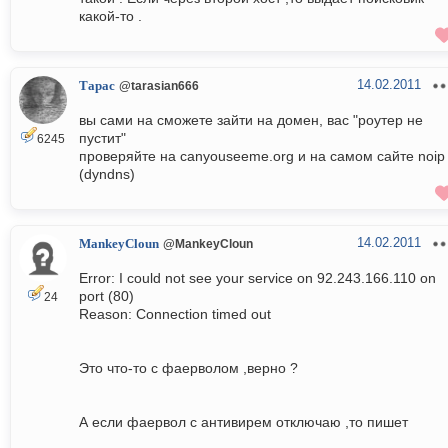
какой-то .
14.02.2011
Тарас
@tarasian666
вы сами на сможете зайти на домен, вас "роутер не
пустит"
6245
проверяйте на canyouseeme.org и на самом сайте noip
(dyndns)
14.02.2011
MankeyCloun
@MankeyCloun
Error: I could not see your service on 92.243.166.110 on
port (80)
24
Reason: Connection timed out
Это что-то с фаерволом ,верно ?
А если фаервол с антивирем отключаю ,то пишет