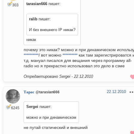
tarasian666
пишет:
303
ralib
пишет:
И без внешнего IP никак?
никак
почему это никак? можно и при динамическом использ
**********
/ вот можно
**********
как там зарегистрироватся 
т.д. мануал писался для вещания через программу all-
radio но я прекрастно использовал это дело в сэме
Отредактировано Sergei -
22.12.2010
22.12.2010
Тарас
@tarasian666
Sergei
пишет:
6245
можно и при динамическом
не путай статический и внешний