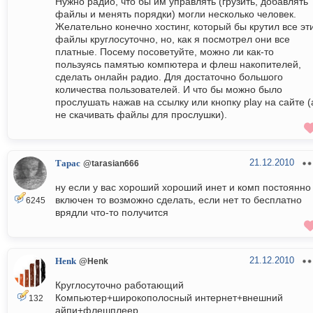
Нужно радио, что бы им управлять (грузить, добавлять
файлы и менять порядки) могли несколько человек.
Желательно конечно хостинг, который бы крутил все эт
файлы круглосуточно, но, как я посмотрел они все
платные. Посему посоветуйте, можно ли как-то
пользуясь памятью компютера и флеш накопителей,
сделать онлайн радио. Для достаточно большого
количества пользователей. И что бы можно было
прослушать нажав на ссылку или кнопку play на сайте (
не скачивать файлы для прослушки).
21.12.2010
Тарас
@tarasian666
ну если у вас хороший хороший инет и комп постоянно
включен то возможно сделать, если нет то бесплатно
6245
врядли что-то получится
21.12.2010
Henk
@Henk
Круглосуточно работающий
Компьютер+широкополосный интернет+внешний
132
айпи+флешплеер