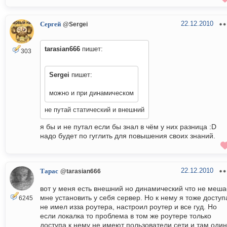
22.12.2010
Сергей
@Sergei
tarasian666
пишет:
303
Sergei
пишет:
можно и при динамическом
не путай статический и внешний
я бы и не путал если бы знал в чём у них разница :D
надо будет по гуглить для повышения своих знаний.
22.12.2010
Тарас
@tarasian666
вот у меня есть внешний но динамический что не меша
мне установить у себя сервер. Но к нему я тоже доступ
6245
не имел изза роутера, настроил роутер и все гуд. Но
если локалка то проблема в том же роутере только
доступа к нему не имеют пользователи сети и там один