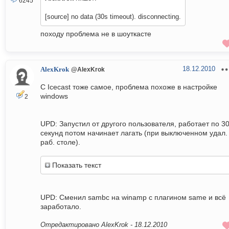
6245
[source] no data (30s timeout). disconnecting.
походу проблема не в шоуткасте
18.12.2010
AlexKrok
@AlexKrok
C Icecast тоже самое, проблема похоже в настройке
windows
2
UPD: Запустил от другого пользователя, работает по 3
секунд потом начинает лагать (при выключенном удал.
раб. столе).
Показать текст
UPD: Сменил sambc на winamp с плагином same и всё
заработало.
Отредактировано AlexKrok -
18.12.2010