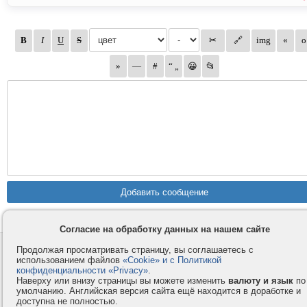
Согласие на обработку данных на нашем сайте
Продолжая просматривать страницу, вы соглашаетесь с
Контакты
Privacy и Cookie
использованием файлов
«Cookie» и с Политикой
Компания
Правила и условия
конфиденциальности «Privacy»
.
Наверху или внизу страницы вы можете изменить
валюту и язык
по
Услуги
Помощь
умолчанию. Английская версия сайта ещё находится в доработке и
Как оплатить
Форумы
доступна не полностью.