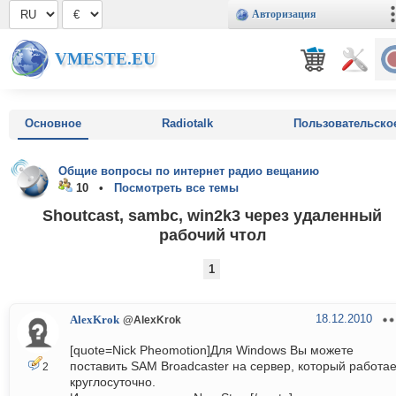
Авторизация
VMESTE.EU
Основное
Radiotalk
Пользовательско
Общие вопросы по интернет радио вещанию
10 •
Посмотреть все темы
Shoutcast, sambc, win2k3 через удаленный
рабочий чтол
1
18.12.2010
AlexKrok
@AlexKrok
[quote=Nick Pheomotion]Для Windows Вы можете
поставить SAM Broadcaster на сервер, который работае
2
круглосуточно.