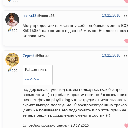
888
13.12.2010
metra52
@metra52
Могу предоставить хостинг у себя. добавьте меня в ICQ
85015854 на хостинге в данный момент 6человек пока 
833
жаловались.
13.12.2010
Сергей
@Sergei
Falcon
пишет:
303
**********
поддерживаю! уже год как им пользуюсь (как быстро
время летит :) ) проблем практически нет! к сожалению
них нет файла playlist.log что затрудняет использовать
скрипт вывода последних 10 воспроизведённых треков 
у них не получается его подключить и по этой причине
теперь решил к сожалению сменить хостинг(((
Отредактировано Sergei -
13.12.2010