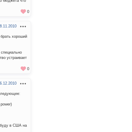
го бюджета что
0
8.11.2010
е брать хороший
, специально
тво устраивает
0
6.12.2010
 следующее:
 power)
ь буду в США на