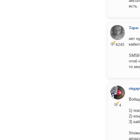
абсол
есть.
Тарас
нет н
кабел
6245
SM58 
чтоб 
то мо
singap
Вобще
4
1) по
2) ко
3) ка
Уложи
amaz