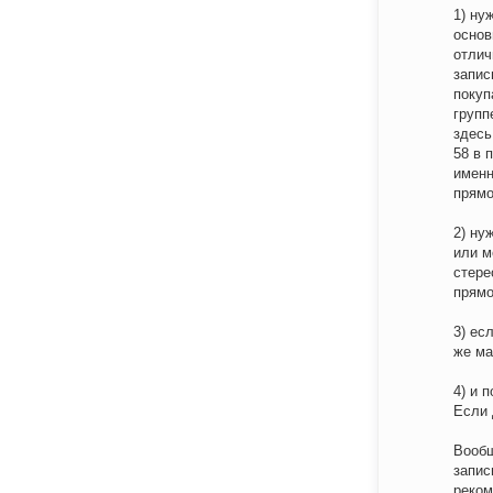
1) ну
основ
отлич
запис
покуп
групп
здес
58 в 
именн
прямо
2) ну
или м
стере
прямо
3) ес
же ма
4) и 
Если 
Вообщ
запис
реком