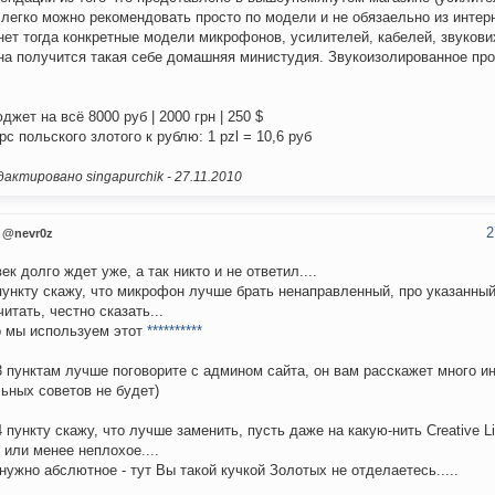
 легко можно рекомендовать просто по модели и не обязаельно из интерн
нет тогда конкретные модели микрофонов, усилителей, кабелей, звукових 
а получится такая себе домашняя министудия. Звукоизолированное про
джет на всё 8000 руб | 2000 грн | 250 $
рс польского злотого к рублю: 1 pzl = 10,6 руб
актировано singapurchik -
27.11.2010
2
@nevr0z
ек долго ждет уже, а так никто и не ответил....
пункту скажу, что микрофон лучше брать ненаправленный, про указанны
читать, честно сказать...
 мы используем этот
**********
3 пунктам лучше поговорите с админом сайта, он вам расскажет много ин
ьных советов не будет)
4 пункту скажу, что лучше заменить, пусть даже на какую-нить Creative L
 или менее неплохое....
нужно абслютное - тут Вы такой кучкой Золотых не отделаетесь.....