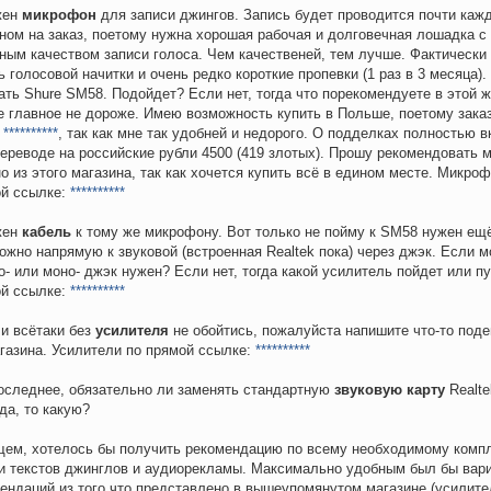
жен
микрофон
для записи джингов. Запись будет проводится почти кажд
ном на заказ, поетому нужна хорошая рабочая и долговечная лошадка с
ным качеством записи голоса. Чем качественей, тем лучше. Фактически 
ь голосовой начитки и очень редко короткие пропевки (1 раз в 3 месяца)
ать Shure SM58. Подойдет? Если нет, тогда что порекомендуете в этой 
е главное не дороже. Имею возможность купить в Польше, поетому зака
ь
**********
, так как мне так удобней и недорого. О подделках полностью 
переводе на российские рубли 4500 (419 злотых). Прошу рекомендовать
о из этого магазина, так как хочется купить всё в едином месте. Микро
й ссылке:
**********
жен
кабель
к тому же микрофону. Вот только не пойму к SM58 нужен ещ
ожно напрямую к звуковой (встроенная Realtek пока) через джэк. Если м
о- или моно- джэк нужен? Если нет, тогда какой усилитель пойдет или п
й ссылке:
**********
ли всётаки без
усилителя
не обойтись, пожалуйста напишите что-то поде
газина. Усилители по прямой ссылке:
**********
последнее, обязательно ли заменять стандартную
звуковую карту
Realte
да, то какую?
ем, хотелось бы получить рекомендацию по всему необходимому комп
и текстов джинглов и аудиорекламы. Максимально удобным был бы вар
ендаций из того что представлено в вышеупомянутом магазине (усилите