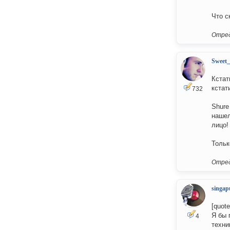
Что с
Отред
Sweet
Кстат
кстат
732
Shure
нашел
лицо!
Тольк
Отред
singap
[quot
Я бы 
4
техни