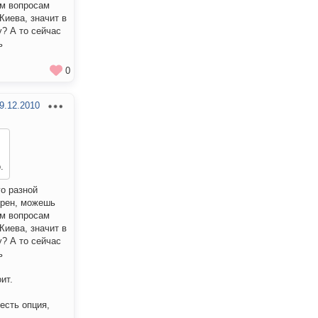
им вопросам
Киева, значит в
? А то сейчас
ь
0
9.12.2010
.
го разной
верен, можешь
им вопросам
Киева, значит в
? А то сейчас
ь
ит.
есть опция,