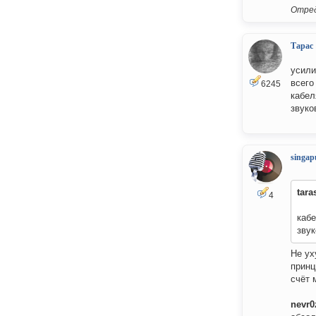
Отред
Тарас
усили
всего
6245
кабел
звуко
singap
tara
4
каб
звук
Не ух
принц
счёт 
nevr0