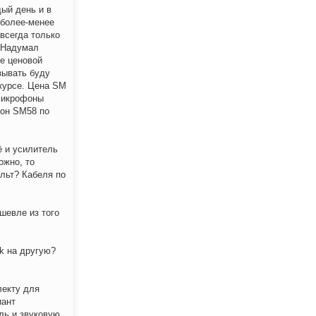
ый день и в
 более-менее
всегда только
. Надумал
же ценовой
зывать буду
вкурсе. Цена SM
 микрофоны
фон SM58 по
ё и усилитель
ожно, то
ульт? Кабеля по
шевле из того
k на другую?
лекту для
иант
ль и звуковую