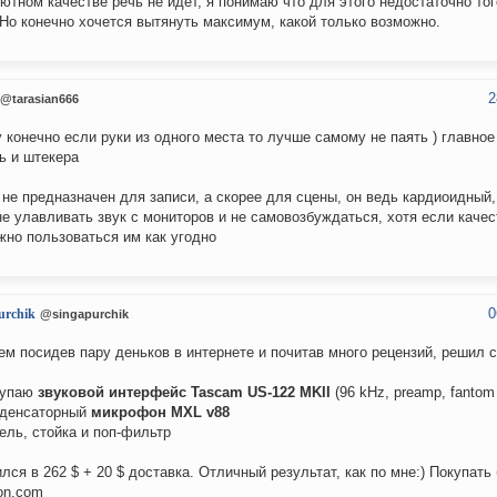
ютном качестве речь не идет, я понимаю что для этого недостаточно то
 Но конечно хочется вытянуть максимум, какой только возможно.
2
@tarasian666
у конечно если руки из одного места то лучше самому не паять ) главно
ь и штекера
не предназначен для записи, а скорее для сцены, он ведь кардиоидный
не улавливать звук с мониторов и не самовозбуждаться, хотя если качес
жно пользоваться им как угодно
0
urchik
@singapurchik
м посидев пару деньков в интернете и почитав много рецензий, решил
купаю
звуковой интерфейс Tascam US-122 MKII
(96 kHz, preamp, fantom
нденсаторный
микрофон MXL v88
бель, стойка и поп-фильтр
лся в 262 $ + 20 $ доставка. Отличный результат, как по мне:) Покупат
on.com