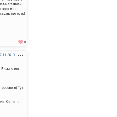
ет-магазина),
карт и т.п.
странство есть!
0
7.11.2010
й Вами было
тересного) Тут
ive. Качество