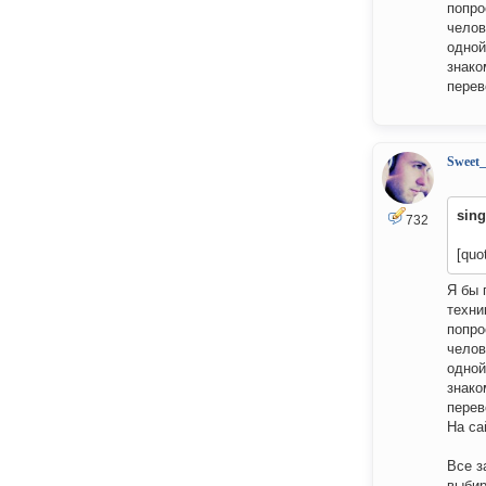
попро
челов
одной
знако
перев
Sweet
sing
732
[quo
Я бы 
техни
попро
челов
одной
знако
перево
На са
Все з
выбир