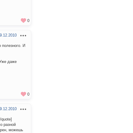
0
9.12.2010
 полезного. И
 Уже даже
0
9.12.2010
/quote]
го разной
верен, можешь