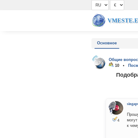
VMESTE.
Основное
Общие вопрос
10 •
Посм
Подобр
singap
Прошу
могут
4
к чем