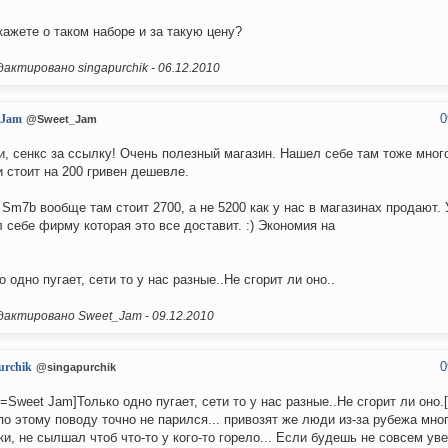
кажете о таком наборе и за такую цену?
актировано singapurchik -
06.12.2010
0
_Jam
@Sweet_Jam
и, сенкс за ссылку! Очень полезный магазин. Нашел себе там тоже много
и стоит на 200 гривен дешевле.
 Sm7b вообще там стоит 2700, а не 5200 как у нас в магазинах продают.
 себе фирму которая это все доставит. :) Экономия на
о одно пугает, сети то у нас разные..Не сгорит ли оно..
актировано Sweet_Jam -
09.12.2010
0
urchik
@singapurchik
e=Sweet Jam]Только одно пугает, сети то у нас разные..Не сгорит ли оно.[
по этому поводу точно не парился... привозят же люди из-за рубежа мно
ки, не сылшал чтоб что-то у кого-то горело... Если будешь не совсем у