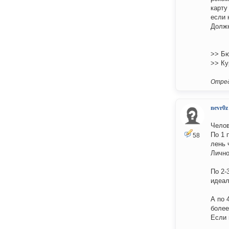
карту
если 
Должн
>> Бю
>> Ку
Отред
nevr0z
Челов
По 1 
58
лень 
Лично
По 2-
идеал
А по 
более
Если 