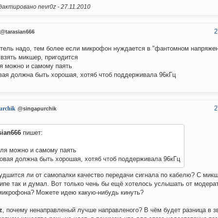
актировано nevr0z -
27.11.2010
2
@tarasian666
тель надо, тем более если микрофон нуждается в "фантомном напряжен
 взять микшер, пригодится
я можно и самому паять
вая должна быть хорошая, хотяб чтоб поддерживала 96кГц
2
urchik
@singapurchik
sian666
пишет:
еля можно и самому паять
овая должна быть хорошая, хотяб чтоб поддерживала 96кГц
удшится ли от самопалки качество передачи сигнала по кабелю? С микш
ипе так и думал. Вот только чень бы ещё хотелось услышать от модера
микрофона? Можете идею какую-нибудь кинуть?
z
, почему ненаправленый лучше направленого? В чём будет разница в з