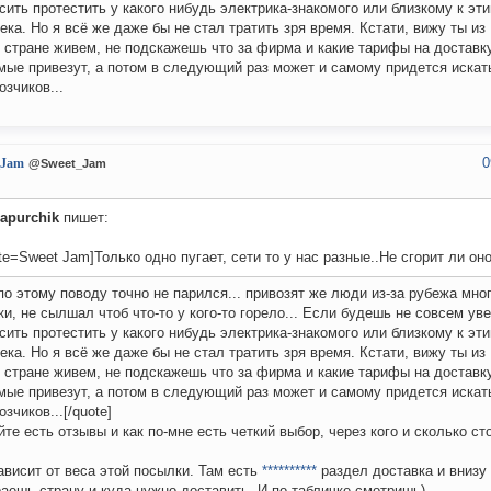
сить протестить у какого нибудь электрика-знакомого или близкому к эт
ека. Но я всё же даже бы не стал тратить зря время. Кстати, вижу ты из 
 стране живем, не подскажешь что за фирма и какие тарифы на доставку
мые привезут, а потом в следующий раз может и самому придется искат
озчиков...
0
_Jam
@Sweet_Jam
apurchik
пишет:
te=Sweet Jam]Только одно пугает, сети то у нас разные..Не сгорит ли оно
по этому поводу точно не парился... привозят же люди из-за рубежа мно
ки, не сылшал чтоб что-то у кого-то горело... Если будешь не совсем у
сить протестить у какого нибудь электрика-знакомого или близкому к эт
ека. Но я всё же даже бы не стал тратить зря время. Кстати, вижу ты из 
 стране живем, не подскажешь что за фирма и какие тарифы на доставку
мые привезут, а потом в следующий раз может и самому придется искат
зчиков...[/quote]
йте есть отзывы и как по-мне есть четкий выбор, через кого и сколько сто
ависит от веса этой посылки. Там есть
**********
раздел доставка и внизу 
аешь страну и куда нужно доставить. И по-табличке смотришь)