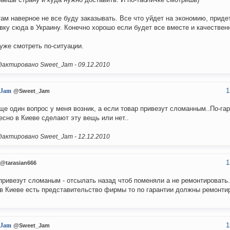
там наверное не все буду заказывать. Все что уйдет на экономию, приде
вку сюда в Украину. Конечно хорошо если будет все вместе и качествен
уже смотреть по-ситуации.
актировано Sweet_Jam -
09.12.2010
1
_Jam
@Sweet_Jam
ще один вопрос у меня возник, а если товар привезут сломанным..По-га
есно в Киеве сделают эту вещь или нет..
актировано Sweet_Jam -
12.12.2010
1
@tarasian666
привезут сломаным - отсылать назад чтоб поменяли а не ремонтировать.
в Киеве есть представительство фирмы то по гарантии должны ремонти
1
_Jam
@Sweet_Jam