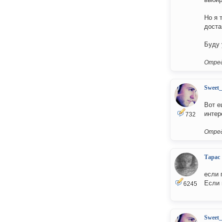
Но я 
доста
Буду 
Отред
Sweet
Вот е
интер
732
Отред
Тарас
если 
Если 
6245
Sweet