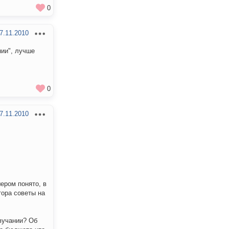
0
7.11.2010
ии", лучше
0
7.11.2010
ером понято, в
тора советы на
вучании? Об