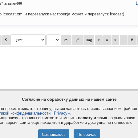
1
@tarasian666
о icecast.xml и перезапуск настроек(а может и перезапуск icecast)
Согласие на обработку данных на нашем сайте
я просматривать страницу, вы соглашаетесь с использованием файло
тикой конфиденциальности «Privacy»
.
или внизу страницы вы можете изменить
валюту и язык
по умолчанию.
ая версия сайта ещё находится в доработке и доступна не полностью.
Privacy и Cookie
Услуги
П
Правила и условия
Как оплатить
Ф
© 2008-2026
VMESTE.EU
- Все права защищены.