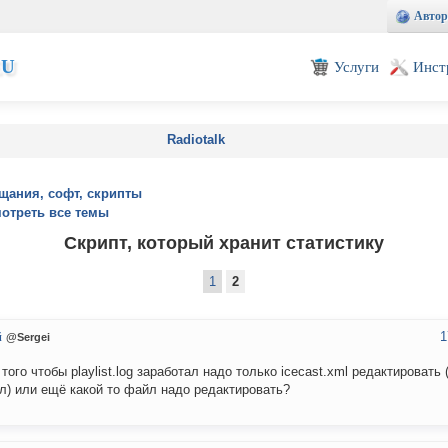
Автор
EU
Услуги
Инст
Radiotalk
щания, софт, скрипты
отреть все темы
Скрипт, который хранит статистику
1
2
1
й
@Sergei
 того чтобы playlist.log заработал надо только icecast.xml редактировать 
л) или ещё какой то файл надо редактировать?