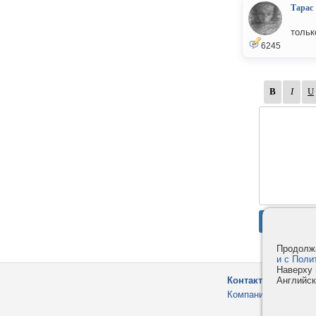
Тарас
тольк
6245
Продолжа
и с Поли
Наверху 
Английск
Контакты
Компания