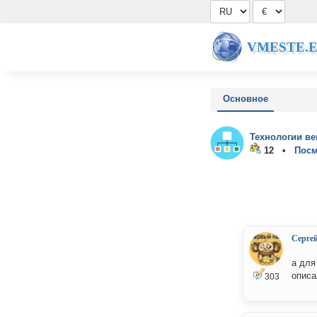
VMESTE.
Основное
Технологии ве
12 •
Посм
Серге
а для
описа
303