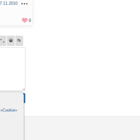
7.11.2010
0
в
«Cookie»
омощь
орумы